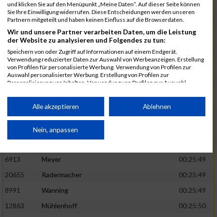
1582
Funken
00:25:42
und klicken Sie auf den Menüpunkt „Meine Daten“. Auf dieser Seite können
Sie Ihre Einwilligung widerrufen. Diese Entscheidungen werden unseren
12220
Cosma
00:25:43
Partnern mitgeteilt und haben keinen Einfluss auf die Browserdaten.
Wir und unsere Partner verarbeiten Daten, um die Leistung
9678
Exner
00:25:43
der Website zu analysieren und Folgendes zu tun:
11817
Schmaul-Klaibee
00:25:45
Speichern von oder Zugriff auf Informationen auf einem Endgerät.
Verwendung reduzierter Daten zur Auswahl von Werbeanzeigen. Erstellung
6812
Koch
00:25:47
von Profilen für personalisierte Werbung. Verwendung von Profilen zur
Auswahl personalisierter Werbung. Erstellung von Profilen zur
9610
Linß
00:25:47
Personalisierung von Inhalten. Verwendung von Profilen zur Auswahl
personalisierter Inhalte. Messung der Werbeleistung. Messung der
706
Wehmeier
00:25:48
Performance von Inhalten. Analyse von Zielgruppen durch Statistiken oder
Kombinationen von Daten aus verschiedenen Quellen. Entwicklung und
Alle akzeptieren
Ablehnen
14386
Küpper
00:25:48
Verbesserung der Angebote. Verwendung reduzierter Daten zur Auswahl
von Inhalten.
15455
Inhoff
00:25:48
Daten können außerhalb der Europäischen Union weitergegeben und in die
Nein, anpassen
USA gesendet werden.
10806
Erdmann
00:25:49
Ihre Einwilligung und die cookie Richtlinie gelten ausschließlich für diese
Website/App.
6913
Meyer
00:25:49
Partnerliste anzeigen (1 IAB-Anbieter)
20655
Radermacher
00:25:49
Wir nutzen Ihre Daten für folgende Zwecke:
8991
Wanning
00:25:49
IAB-Verarbeitungszwecke:
12863
Mühlenhoff
00:25:50