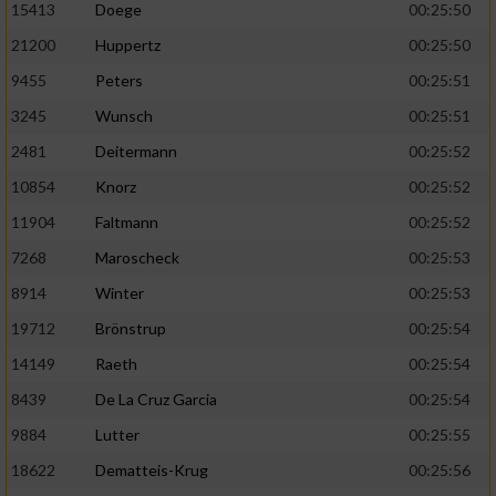
Speichern von oder Zugriff auf Informationen
15413
Doege
00:25:50
auf einem Endgerät
21200
Huppertz
00:25:50
Verwendung reduzierter Daten zur Auswahl
9455
Peters
00:25:51
von Werbeanzeigen
3245
Wunsch
00:25:51
Erstellung von Profilen für personalisierte
2481
Deitermann
00:25:52
Werbung
10854
Knorz
00:25:52
Verwendung von Profilen zur Auswahl
11904
Faltmann
00:25:52
personalisierter Werbung
7268
Maroscheck
00:25:53
Erstellung von Profilen zur Personalisierung
8914
Winter
00:25:53
von Inhalten
19712
Brönstrup
00:25:54
Verwendung von Profilen zur Auswahl
personalisierter Inhalte
14149
Raeth
00:25:54
8439
De La Cruz Garcia
00:25:54
Messung der Werbeleistung
9884
Lutter
00:25:55
18622
Dematteis-Krug
00:25:56
Messung der Performance von Inhalten