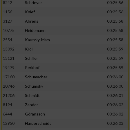
8242
Schriever
00:25:56
1156
Knief
00:25:56
Analyse von Zielgruppen durch Statistiken
oder Kombinationen von Daten aus
3127
Ahrens
00:25:58
verschiedenen Quellen
10775
Heidemann
00:25:58
Entwicklung und Verbesserung der Angebote
2554
Kautzky-Marx
00:25:58
13092
Kroll
00:25:59
Verwendung reduzierter Daten zur Auswahl
von Inhalten
13121
Schiller
00:25:59
IAB-Besonderheiten:
19479
Perkhof
00:25:59
17160
Schumacher
00:26:00
Verwendung genauer Standortdaten
20746
Schumsky
00:26:00
Geräte anhand von aktiv angeforderten
21206
Schmidt
00:26:01
Informationen identifizieren
8194
Zander
00:26:02
Nicht-IAB-Verarbeitungszwecke:
6444
Göransson
00:26:02
Notwendig
12950
Harperscheidt
00:26:03