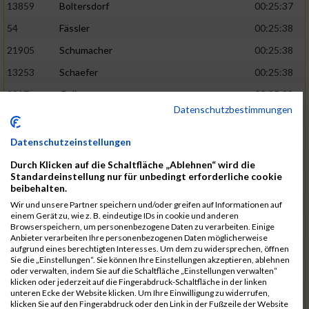
13859
Boltersdorf
00:25:37
54
Fässler
00:25:38
21905
Schumacher
00:25:38
13253
Schaefer
00:25:38
2317
Golbar
00:25:38
Datenschutzbestimmungen
5561
Lück
00:25:38
12006
Laudien
00:25:38
Datenschutzeinstellungen
9273
Nicotra
00:25:38
Durch Klicken auf die Schaltfläche „Ablehnen“ wird die
Standardeinstellung nur für unbedingt erforderliche cookie
7717
Lades
00:25:38
beibehalten.
15581
Adamczak
00:25:38
Wir und unsere Partner speichern und/oder greifen auf Informationen auf
einem Gerät zu, wie z. B. eindeutige IDs in cookie und anderen
3162
Heilig
00:25:39
Browserspeichern, um personenbezogene Daten zu verarbeiten. Einige
Anbieter verarbeiten Ihre personenbezogenen Daten möglicherweise
3107
Schork
00:25:40
aufgrund eines berechtigten Interesses. Um dem zu widersprechen, öffnen
Sie die „Einstellungen“. Sie können Ihre Einstellungen akzeptieren, ablehnen
5888
Regneri
00:25:41
oder verwalten, indem Sie auf die Schaltfläche „Einstellungen verwalten“
klicken oder jederzeit auf die Fingerabdruck-Schaltfläche in der linken
8971
Bien
00:25:42
unteren Ecke der Website klicken. Um Ihre Einwilligung zu widerrufen,
klicken Sie auf den Fingerabdruck oder den Link in der Fußzeile der Website