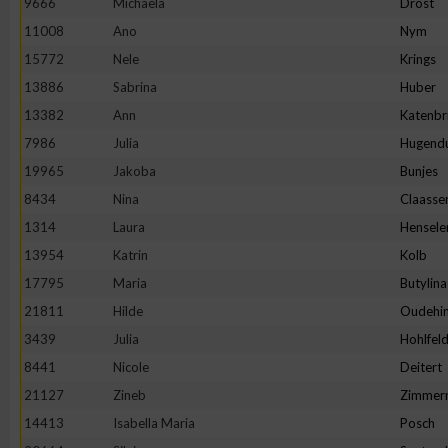
9666
Michaela
Drost
11008
Ano
Nym
Erstellung von Profilen zur Personalisierung von Inhalten
15772
Nele
Krings
13886
Sabrina
Huber
Verwendung von Profilen zur Auswahl personalisierter Inhalte
13382
Ann
Katenbr
7986
Julia
Hugend
Messung der Werbeleistung
19965
Jakoba
Bunjes
8434
Nina
Claasse
Messung der Performance von Inhalten
1314
Laura
Hensele
13954
Katrin
Kolb
Analyse von Zielgruppen durch Statistiken oder Kombinatione
17795
Maria
Butylina
verschiedenen Quellen
21811
Hilde
Oudehin
3439
Julia
Hohlfel
Entwicklung und Verbesserung der Angebote
8441
Nicole
Deitert
21127
Zineb
Zimmer
Verwendung reduzierter Daten zur Auswahl von Inhalten
14413
Isabella Maria
Posch