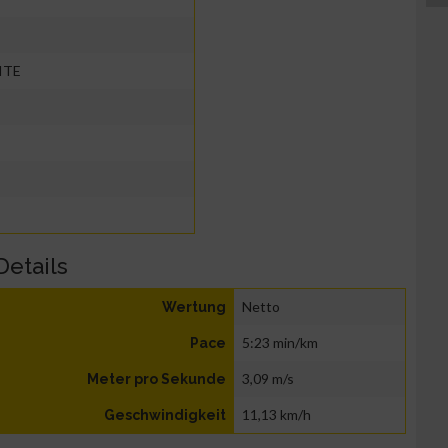
ITE
Details
Netto
Wertung
5:23 min/km
Pace
3,09 m/s
Meter pro Sekunde
11,13 km/h
Geschwindigkeit