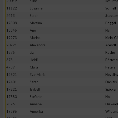
20049
Silke
Schürm
11122
Susanne
Schnell
2413
Sarah
Staute
17808
Martina
Poggel
15346
Ano
Nym
19273
Marina
Klein-Gä
20721
Alexandra
Arendt
1376
Liz
Roche
378
Heidi
Böttche
4739
Clara
Peters
12621
Eva-Maria
Nevelin
17401
Sarah
Daniels
17221
Isabell
Spicker
17580
Stefanie
Noll
7876
Annabel
Diawuo
19396
Angelika
Wildem