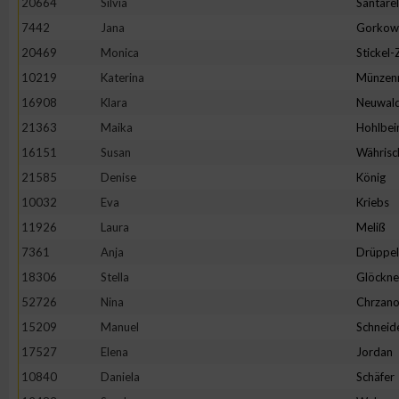
20664
Silvia
Santarel
IAB-Besonderheiten:
7442
Jana
Gorkow
Verwendung genauer Standortdaten
20469
Monica
Stickel
10219
Katerina
Münzen
Geräte anhand von aktiv angeforderten Informationen identifi
16908
Klara
Neuwal
21363
Maika
Hohlbei
Nicht-IAB-Verarbeitungszwecke:
16151
Susan
Währisc
Notwendig
21585
Denise
König
10032
Eva
Kriebs
11926
Laura
Meliß
Performance
7361
Anja
Drüppel
18306
Stella
Glöckne
Funktional
52726
Nina
Chrzano
15209
Manuel
Schneid
Werbung
17527
Elena
Jordan
10840
Daniela
Schäfer