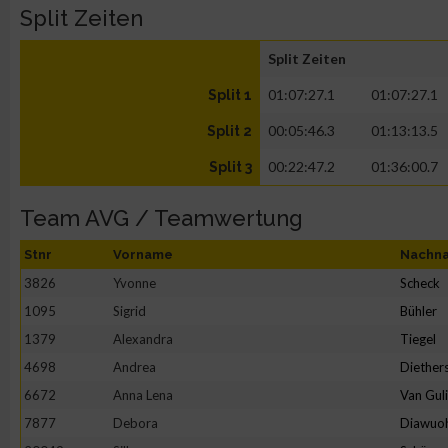
Split Zeiten
Split Zeiten
01:07:27.1
01:07:27.1
Split 1
00:05:46.3
01:13:13.5
Split 2
00:22:47.2
01:36:00.7
Split 3
Team AVG / Teamwertung
Stnr
Vorname
Nachn
3826
Yvonne
Scheck
1095
Sigrid
Bühler
1379
Alexandra
Tiegel
4698
Andrea
Diether
6672
Anna Lena
Van Gul
7877
Debora
Diawuo