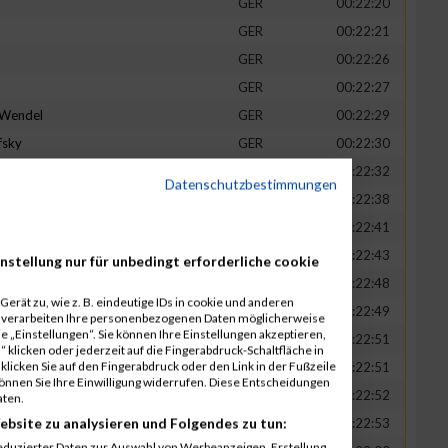
GER
00:22:20
GER
00:22:21
GER
00:22:26
GER
00:22:27
-Wendel
GER
00:22:29
fsky
GER
00:22:30
GER
00:22:32
Datenschutzbestimmungen
in
GER
00:22:38
t
GER
00:22:41
n
GER
00:22:43
nstellung nur für unbedingt erforderliche cookie
-Legner
GER
00:22:48
erät zu, wie z. B. eindeutige IDs in cookie und anderen
uck
GER
00:22:49
r verarbeiten Ihre personenbezogenen Daten möglicherweise
 „Einstellungen“. Sie können Ihre Einstellungen akzeptieren,
GER
00:22:51
 klicken oder jederzeit auf die Fingerabdruck-Schaltfläche in
klicken Sie auf den Fingerabdruck oder den Link in der Fußzeile
GER
00:22:51
können Sie Ihre Einwilligung widerrufen. Diese Entscheidungen
GER
00:22:52
aten.
ebsite zu analysieren und Folgendes zu tun:
tadt
GER
00:22:53
eduzierter Daten zur Auswahl von Werbeanzeigen. Erstellung