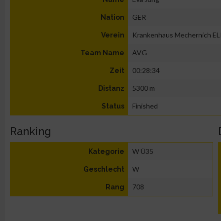
GER
Nation
Krankenhaus Mechernich EL
Verein
AVG
Team Name
00:28:34
Zeit
5300 m
Distanz
Finished
Status
Ranking
W Ü35
Kategorie
W
Geschlecht
708
Rang