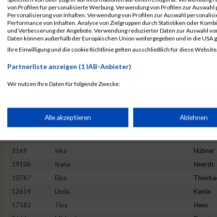
4892
Maria
Hesse
von Profilen für personalisierte Werbung. Verwendung von Profilen zur Auswahl p
13982
Maria
Ivanova
Personalisierung von Inhalten. Verwendung von Profilen zur Auswahl personalis
Performance von Inhalten. Analyse von Zielgruppen durch Statistiken oder Komb
16781
Stefanie
Prehm
und Verbesserung der Angebote. Verwendung reduzierter Daten zur Auswahl von
Daten können außerhalb der Europäischen Union weitergegeben und in die USA 
11527
Rebecca
Hirtha
Ihre Einwilligung und die cookie Richtlinie gelten ausschließlich für diese Website
19922
Anne
Graw
Partnerliste anzeigen (1 IAB-Anbieter)
20265
Kinga
Wijas
18782
Stephanie
Oezsari
Wir nutzen Ihre Daten für folgende Zwecke:
IAB-Verarbeitungszwecke:
4952
Barbara
Minten
10325
Ano
Nym
Speichern von oder Zugriff auf Informationen auf einem Endge
Alle akzeptieren
Ablehnen
1373
Natalie
Lenz
10575
Carolin
Hintz
Verwendung reduzierter Daten zur Auswahl von Werbeanzeige
3169
Inka
Hübner
19106
Ivana
Heerdt
Erstellung von Profilen für personalisierte Werbung
10767
Eike
Thierba
12614
Linda
Kamin
17582
Tina
Hees
Verwendung von Profilen zur Auswahl personalisierter Werbun