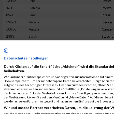
13453
Lena
Löffler
4645
Daniela
Porwoll
8960
Lena
Pitzer
19261
Verena
Decker
10850
Angela
Caesar
2383
Sarah
Staschö
9093
Hannah
Franck
10079
Verena
Reichste
18862
Tineke
Terhors
Datenschutzeinstellungen
18205
Sandra
Herman
Durch Klicken auf die Schaltfläche „Ablehnen“ wird die Standardei
beibehalten.
3475
Bianca
Buchert
Wir und unsere Partner speichern und/oder greifen auf Informationen auf einem G
16268
Lotte
Lehmbr
Browserspeichern, um personenbezogene Daten zu verarbeiten. Einige Anbiete
aufgrund eines berechtigten Interesses. Um dem zu widersprechen, öffnen Sie die
5049
Sabine
Eim
ablehnen oder verwalten, indem Sie auf die Schaltfläche „Einstellungen verwalten“
der linken unteren Ecke der Website klicken. Um Ihre Einwilligung zu widerrufen, 
7653
Franziska
Flügge
der Website und klicken Sie auf den Menüpunkt „Meine Daten“. Auf dieser Seite 
1380
Jeanne Li
Voß
werden unseren Partnern mitgeteilt und haben keinen Einfluss auf die Browserd
Wir und unsere Partner verarbeiten Daten, um die Leistung der W
6002
Julia
Halbers
Speichern von oder Zugriff auf Informationen auf einem Endgerät. Verwendung r