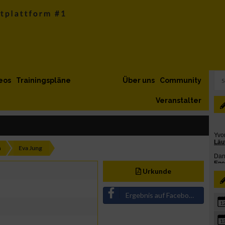
eos
Trainingspläne
Über uns
Community
Veranstalter
h
Eva Jung
Urkunde
Ergebnis auf Facebook teilen
1
1