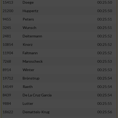
Speichern von oder Zugriff auf Informationen
15413
Doege
00:25:50
auf einem Endgerät
21200
Huppertz
00:25:50
Verwendung reduzierter Daten zur Auswahl
9455
Peters
00:25:51
von Werbeanzeigen
3245
Wunsch
00:25:51
Erstellung von Profilen für personalisierte
2481
Deitermann
00:25:52
Werbung
10854
Knorz
00:25:52
Verwendung von Profilen zur Auswahl
11904
Faltmann
00:25:52
personalisierter Werbung
7268
Maroscheck
00:25:53
Erstellung von Profilen zur Personalisierung
8914
Winter
00:25:53
von Inhalten
19712
Brönstrup
00:25:54
Verwendung von Profilen zur Auswahl
personalisierter Inhalte
14149
Raeth
00:25:54
8439
De La Cruz Garcia
00:25:54
Messung der Werbeleistung
9884
Lutter
00:25:55
18622
Dematteis-Krug
00:25:56
Messung der Performance von Inhalten