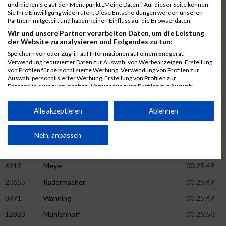
1582
Funken
00:25:42
und klicken Sie auf den Menüpunkt „Meine Daten“. Auf dieser Seite können
Sie Ihre Einwilligung widerrufen. Diese Entscheidungen werden unseren
12220
Cosma
00:25:43
Partnern mitgeteilt und haben keinen Einfluss auf die Browserdaten.
Wir und unsere Partner verarbeiten Daten, um die Leistung
9678
Exner
00:25:43
der Website zu analysieren und Folgendes zu tun:
11817
Schmaul-Klaibee
00:25:45
Speichern von oder Zugriff auf Informationen auf einem Endgerät.
Verwendung reduzierter Daten zur Auswahl von Werbeanzeigen. Erstellung
6812
Koch
00:25:47
von Profilen für personalisierte Werbung. Verwendung von Profilen zur
Auswahl personalisierter Werbung. Erstellung von Profilen zur
9610
Linß
00:25:47
Personalisierung von Inhalten. Verwendung von Profilen zur Auswahl
personalisierter Inhalte. Messung der Werbeleistung. Messung der
706
Wehmeier
00:25:48
Performance von Inhalten. Analyse von Zielgruppen durch Statistiken oder
Kombinationen von Daten aus verschiedenen Quellen. Entwicklung und
Alle akzeptieren
Ablehnen
14386
Küpper
00:25:48
Verbesserung der Angebote. Verwendung reduzierter Daten zur Auswahl
von Inhalten.
15455
Inhoff
00:25:48
Daten können außerhalb der Europäischen Union weitergegeben und in die
Nein, anpassen
USA gesendet werden.
10806
Erdmann
00:25:49
Ihre Einwilligung und die cookie Richtlinie gelten ausschließlich für diese
Website/App.
6913
Meyer
00:25:49
Partnerliste anzeigen (1 IAB-Anbieter)
20655
Radermacher
00:25:49
Wir nutzen Ihre Daten für folgende Zwecke:
8991
Wanning
00:25:49
IAB-Verarbeitungszwecke:
12863
Mühlenhoff
00:25:50