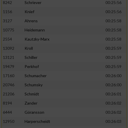
8242
Schriever
00:25:56
1156
Knief
00:25:56
Analyse von Zielgruppen durch Statistiken
oder Kombinationen von Daten aus
3127
Ahrens
00:25:58
verschiedenen Quellen
10775
Heidemann
00:25:58
Entwicklung und Verbesserung der Angebote
2554
Kautzky-Marx
00:25:58
13092
Kroll
00:25:59
Verwendung reduzierter Daten zur Auswahl
von Inhalten
13121
Schiller
00:25:59
IAB-Besonderheiten:
19479
Perkhof
00:25:59
17160
Schumacher
00:26:00
Verwendung genauer Standortdaten
20746
Schumsky
00:26:00
Geräte anhand von aktiv angeforderten
21206
Schmidt
00:26:01
Informationen identifizieren
8194
Zander
00:26:02
Nicht-IAB-Verarbeitungszwecke:
6444
Göransson
00:26:02
Notwendig
12950
Harperscheidt
00:26:03