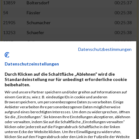
13859
Boltersdorf
00:25:37
54
Fässler
00:25:38
21905
Schumacher
00:25:38
13253
Schaefer
00:25:38
2317
Golbar
00:25:38
Datenschutzbestimmungen
5561
Lück
00:25:38
12006
Laudien
00:25:38
Datenschutzeinstellungen
9273
Nicotra
00:25:38
Durch Klicken auf die Schaltfläche „Ablehnen“ wird die
Standardeinstellung nur für unbedingt erforderliche cookie
7717
Lades
00:25:38
beibehalten.
15581
Adamczak
00:25:38
Wir und unsere Partner speichern und/oder greifen auf Informationen auf
einem Gerät zu, wie z. B. eindeutige IDs in cookie und anderen
3162
Heilig
00:25:39
Browserspeichern, um personenbezogene Daten zu verarbeiten. Einige
Anbieter verarbeiten Ihre personenbezogenen Daten möglicherweise
3107
Schork
00:25:40
aufgrund eines berechtigten Interesses. Um dem zu widersprechen, öffnen
Sie die „Einstellungen“. Sie können Ihre Einstellungen akzeptieren, ablehnen
5888
Regneri
00:25:41
oder verwalten, indem Sie auf die Schaltfläche „Einstellungen verwalten“
klicken oder jederzeit auf die Fingerabdruck-Schaltfläche in der linken
8971
Bien
00:25:42
unteren Ecke der Website klicken. Um Ihre Einwilligung zu widerrufen,
klicken Sie auf den Fingerabdruck oder den Link in der Fußzeile der Website