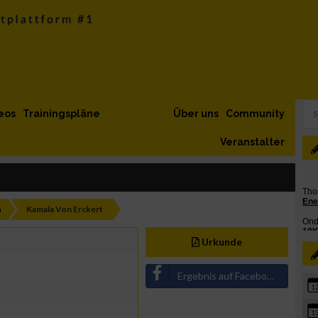
eos
Trainingspläne
Über uns
Community
Veranstalter
h
Kamala Von Erckert
Urkunde
Ergebnis auf Facebook teilen
1
1