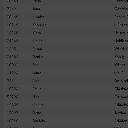
20664
Silvia
Santarel
IAB-Besonderheiten:
7442
Jana
Gorkow
Verwendung genauer Standortdaten
20469
Monica
Stickel
10219
Katerina
Münzen
Geräte anhand von aktiv angeforderten Informationen identifi
16908
Klara
Neuwal
21363
Maika
Hohlbei
Nicht-IAB-Verarbeitungszwecke:
16151
Susan
Währisc
Notwendig
21585
Denise
König
10032
Eva
Kriebs
11926
Laura
Meliß
Performance
7361
Anja
Drüppel
18306
Stella
Glöckne
Funktional
52726
Nina
Chrzano
15209
Manuel
Schneid
Werbung
17527
Elena
Jordan
10840
Daniela
Schäfer