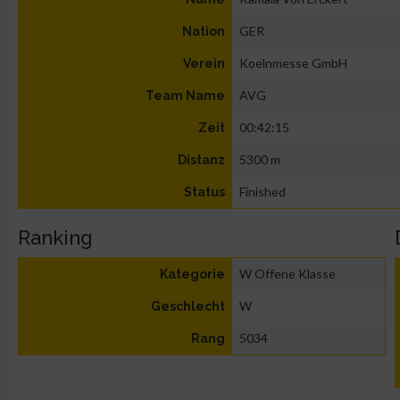
GER
Nation
Koelnmesse GmbH
Verein
AVG
Team Name
00:42:15
Zeit
5300 m
Distanz
Finished
Status
Ranking
W Offene Klasse
Kategorie
W
Geschlecht
5034
Rang