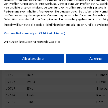
4892
Maria
Hesse
von Profilen für personalisierte Werbung. Verwendung von Profilen zur Auswahl p
13982
Maria
Ivanova
Personalisierung von Inhalten. Verwendung von Profilen zur Auswahl personalis
Performance von Inhalten. Analyse von Zielgruppen durch Statistiken oder Komb
16781
Stefanie
Prehm
und Verbesserung der Angebote. Verwendung reduzierter Daten zur Auswahl von
Daten können außerhalb der Europäischen Union weitergegeben und in die USA 
11527
Rebecca
Hirtha
Ihre Einwilligung und die cookie Richtlinie gelten ausschließlich für diese Website
19922
Anne
Graw
Partnerliste anzeigen (1 IAB-Anbieter)
20265
Kinga
Wijas
18782
Stephanie
Oezsari
Wir nutzen Ihre Daten für folgende Zwecke:
IAB-Verarbeitungszwecke:
4952
Barbara
Minten
10325
Ano
Nym
Speichern von oder Zugriff auf Informationen auf einem Endge
Alle akzeptieren
Ablehnen
1373
Natalie
Lenz
10575
Carolin
Hintz
Verwendung reduzierter Daten zur Auswahl von Werbeanzeige
3169
Inka
Hübner
19106
Ivana
Heerdt
Erstellung von Profilen für personalisierte Werbung
10767
Eike
Thierba
12614
Linda
Kamin
17582
Tina
Hees
Verwendung von Profilen zur Auswahl personalisierter Werbun