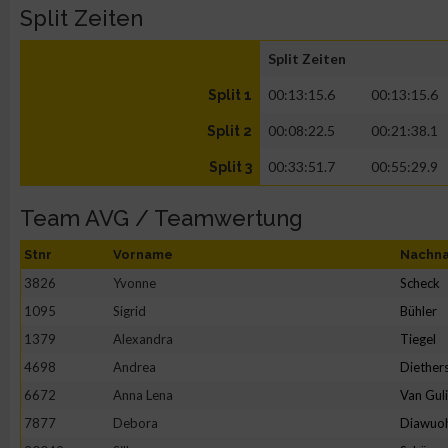
Split Zeiten
Split Zeiten
00:13:15.6
00:13:15.6
Split 1
00:08:22.5
00:21:38.1
Split 2
00:33:51.7
00:55:29.9
Split 3
Team AVG / Teamwertung
Stnr
Vorname
Nachn
3826
Yvonne
Scheck
1095
Sigrid
Bühler
1379
Alexandra
Tiegel
4698
Andrea
Diether
6672
Anna Lena
Van Gul
7877
Debora
Diawuo