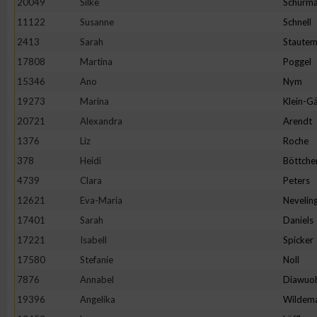
20049
Silke
Schürm
11122
Susanne
Schnell
2413
Sarah
Staute
17808
Martina
Poggel
15346
Ano
Nym
19273
Marina
Klein-Gä
20721
Alexandra
Arendt
1376
Liz
Roche
378
Heidi
Böttche
4739
Clara
Peters
12621
Eva-Maria
Nevelin
17401
Sarah
Daniels
17221
Isabell
Spicker
17580
Stefanie
Noll
7876
Annabel
Diawuo
19396
Angelika
Wildem