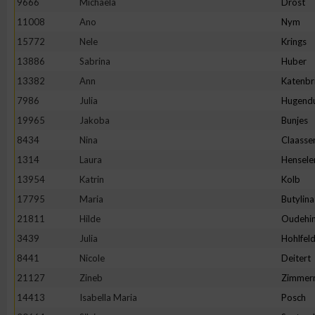
9666
Michaela
Drost
11008
Ano
Nym
Erstellung von Profilen zur Personalisierung von Inhalten
15772
Nele
Krings
13886
Sabrina
Huber
Verwendung von Profilen zur Auswahl personalisierter Inhalte
13382
Ann
Katenbr
7986
Julia
Hugend
Messung der Werbeleistung
19965
Jakoba
Bunjes
8434
Nina
Claasse
Messung der Performance von Inhalten
1314
Laura
Hensele
13954
Katrin
Kolb
Analyse von Zielgruppen durch Statistiken oder Kombinatione
17795
Maria
Butylina
verschiedenen Quellen
21811
Hilde
Oudehin
3439
Julia
Hohlfel
Entwicklung und Verbesserung der Angebote
8441
Nicole
Deitert
21127
Zineb
Zimmer
Verwendung reduzierter Daten zur Auswahl von Inhalten
14413
Isabella Maria
Posch