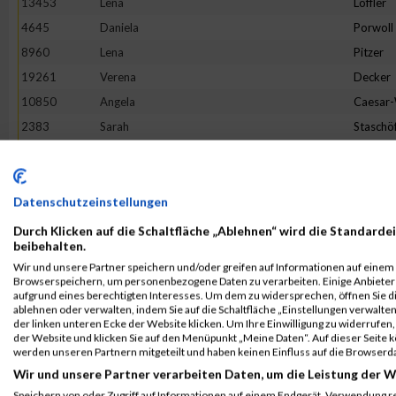
13453
Lena
Löffler
4645
Daniela
Porwoll
8960
Lena
Pitzer
19261
Verena
Decker
10850
Angela
Caesar
2383
Sarah
Staschö
9093
Hannah
Franck
10079
Verena
Reichste
18862
Tineke
Terhors
Datenschutzeinstellungen
18205
Sandra
Herman
Durch Klicken auf die Schaltfläche „Ablehnen“ wird die Standardei
beibehalten.
3475
Bianca
Buchert
Wir und unsere Partner speichern und/oder greifen auf Informationen auf einem G
16268
Lotte
Lehmbr
Browserspeichern, um personenbezogene Daten zu verarbeiten. Einige Anbiete
aufgrund eines berechtigten Interesses. Um dem zu widersprechen, öffnen Sie die
5049
Sabine
Eim
ablehnen oder verwalten, indem Sie auf die Schaltfläche „Einstellungen verwalten“
der linken unteren Ecke der Website klicken. Um Ihre Einwilligung zu widerrufen, 
7653
Franziska
Flügge
der Website und klicken Sie auf den Menüpunkt „Meine Daten“. Auf dieser Seite 
1380
Jeanne Li
Voß
werden unseren Partnern mitgeteilt und haben keinen Einfluss auf die Browserd
Wir und unsere Partner verarbeiten Daten, um die Leistung der W
6002
Julia
Halbers
Speichern von oder Zugriff auf Informationen auf einem Endgerät. Verwendung r