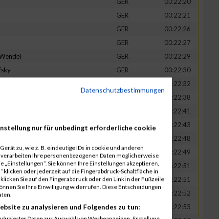
GER
00:22:20
GER
00:22:21
GER
00:22:26
GER
00:22:27
-Wendel
GER
00:22:29
fsky
GER
00:22:30
GER
00:22:32
Datenschutzbestimmungen
in
GER
00:22:38
t
GER
00:22:41
n
GER
00:22:43
nstellung nur für unbedingt erforderliche cookie
-Legner
GER
00:22:48
erät zu, wie z. B. eindeutige IDs in cookie und anderen
uck
GER
00:22:49
r verarbeiten Ihre personenbezogenen Daten möglicherweise
 „Einstellungen“. Sie können Ihre Einstellungen akzeptieren,
GER
00:22:51
 klicken oder jederzeit auf die Fingerabdruck-Schaltfläche in
klicken Sie auf den Fingerabdruck oder den Link in der Fußzeile
GER
00:22:51
können Sie Ihre Einwilligung widerrufen. Diese Entscheidungen
GER
00:22:52
aten.
ebsite zu analysieren und Folgendes zu tun:
tadt
GER
00:22:53
eduzierter Daten zur Auswahl von Werbeanzeigen. Erstellung