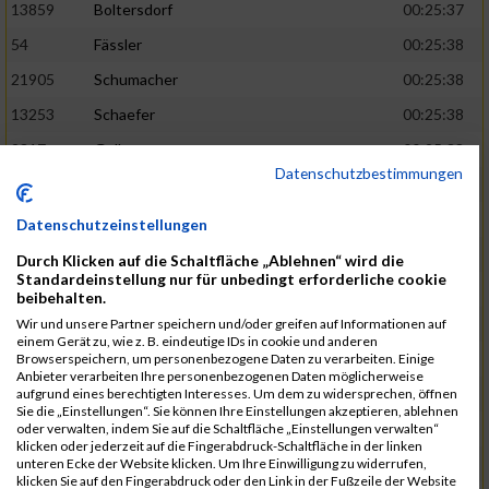
13859
Boltersdorf
00:25:37
54
Fässler
00:25:38
21905
Schumacher
00:25:38
13253
Schaefer
00:25:38
2317
Golbar
00:25:38
Datenschutzbestimmungen
5561
Lück
00:25:38
12006
Laudien
00:25:38
Datenschutzeinstellungen
9273
Nicotra
00:25:38
Durch Klicken auf die Schaltfläche „Ablehnen“ wird die
Standardeinstellung nur für unbedingt erforderliche cookie
7717
Lades
00:25:38
beibehalten.
15581
Adamczak
00:25:38
Wir und unsere Partner speichern und/oder greifen auf Informationen auf
einem Gerät zu, wie z. B. eindeutige IDs in cookie und anderen
3162
Heilig
00:25:39
Browserspeichern, um personenbezogene Daten zu verarbeiten. Einige
Anbieter verarbeiten Ihre personenbezogenen Daten möglicherweise
3107
Schork
00:25:40
aufgrund eines berechtigten Interesses. Um dem zu widersprechen, öffnen
Sie die „Einstellungen“. Sie können Ihre Einstellungen akzeptieren, ablehnen
5888
Regneri
00:25:41
oder verwalten, indem Sie auf die Schaltfläche „Einstellungen verwalten“
klicken oder jederzeit auf die Fingerabdruck-Schaltfläche in der linken
8971
Bien
00:25:42
unteren Ecke der Website klicken. Um Ihre Einwilligung zu widerrufen,
klicken Sie auf den Fingerabdruck oder den Link in der Fußzeile der Website