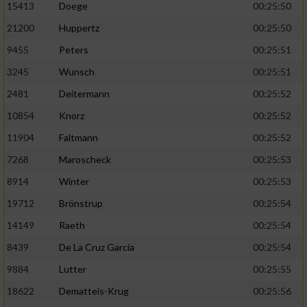
Speichern von oder Zugriff auf Informationen
15413
Doege
00:25:50
auf einem Endgerät
21200
Huppertz
00:25:50
Verwendung reduzierter Daten zur Auswahl
9455
Peters
00:25:51
von Werbeanzeigen
3245
Wunsch
00:25:51
Erstellung von Profilen für personalisierte
2481
Deitermann
00:25:52
Werbung
10854
Knorz
00:25:52
Verwendung von Profilen zur Auswahl
11904
Faltmann
00:25:52
personalisierter Werbung
7268
Maroscheck
00:25:53
Erstellung von Profilen zur Personalisierung
8914
Winter
00:25:53
von Inhalten
19712
Brönstrup
00:25:54
Verwendung von Profilen zur Auswahl
personalisierter Inhalte
14149
Raeth
00:25:54
8439
De La Cruz Garcia
00:25:54
Messung der Werbeleistung
9884
Lutter
00:25:55
18622
Dematteis-Krug
00:25:56
Messung der Performance von Inhalten