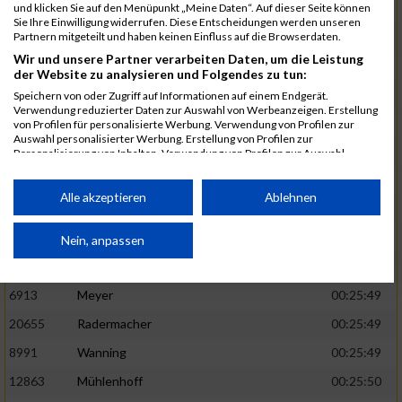
1582
Funken
00:25:42
und klicken Sie auf den Menüpunkt „Meine Daten“. Auf dieser Seite können
Sie Ihre Einwilligung widerrufen. Diese Entscheidungen werden unseren
12220
Cosma
00:25:43
Partnern mitgeteilt und haben keinen Einfluss auf die Browserdaten.
Wir und unsere Partner verarbeiten Daten, um die Leistung
9678
Exner
00:25:43
der Website zu analysieren und Folgendes zu tun:
11817
Schmaul-Klaibee
00:25:45
Speichern von oder Zugriff auf Informationen auf einem Endgerät.
Verwendung reduzierter Daten zur Auswahl von Werbeanzeigen. Erstellung
6812
Koch
00:25:47
von Profilen für personalisierte Werbung. Verwendung von Profilen zur
Auswahl personalisierter Werbung. Erstellung von Profilen zur
9610
Linß
00:25:47
Personalisierung von Inhalten. Verwendung von Profilen zur Auswahl
personalisierter Inhalte. Messung der Werbeleistung. Messung der
706
Wehmeier
00:25:48
Performance von Inhalten. Analyse von Zielgruppen durch Statistiken oder
Kombinationen von Daten aus verschiedenen Quellen. Entwicklung und
Alle akzeptieren
Ablehnen
14386
Küpper
00:25:48
Verbesserung der Angebote. Verwendung reduzierter Daten zur Auswahl
von Inhalten.
15455
Inhoff
00:25:48
Daten können außerhalb der Europäischen Union weitergegeben und in die
Nein, anpassen
USA gesendet werden.
10806
Erdmann
00:25:49
Ihre Einwilligung und die cookie Richtlinie gelten ausschließlich für diese
Website/App.
6913
Meyer
00:25:49
Partnerliste anzeigen (1 IAB-Anbieter)
20655
Radermacher
00:25:49
Wir nutzen Ihre Daten für folgende Zwecke:
8991
Wanning
00:25:49
IAB-Verarbeitungszwecke:
12863
Mühlenhoff
00:25:50