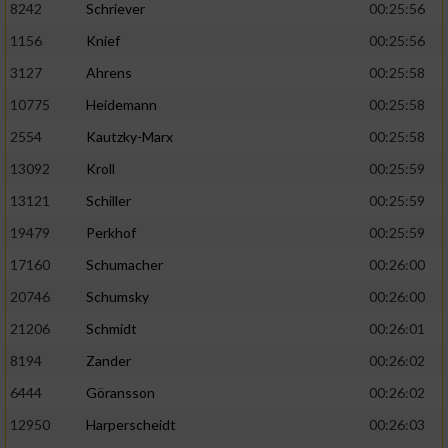
8242
Schriever
00:25:56
1156
Knief
00:25:56
Analyse von Zielgruppen durch Statistiken
oder Kombinationen von Daten aus
3127
Ahrens
00:25:58
verschiedenen Quellen
10775
Heidemann
00:25:58
Entwicklung und Verbesserung der Angebote
2554
Kautzky-Marx
00:25:58
13092
Kroll
00:25:59
Verwendung reduzierter Daten zur Auswahl
von Inhalten
13121
Schiller
00:25:59
IAB-Besonderheiten:
19479
Perkhof
00:25:59
17160
Schumacher
00:26:00
Verwendung genauer Standortdaten
20746
Schumsky
00:26:00
Geräte anhand von aktiv angeforderten
21206
Schmidt
00:26:01
Informationen identifizieren
8194
Zander
00:26:02
Nicht-IAB-Verarbeitungszwecke:
6444
Göransson
00:26:02
Notwendig
12950
Harperscheidt
00:26:03