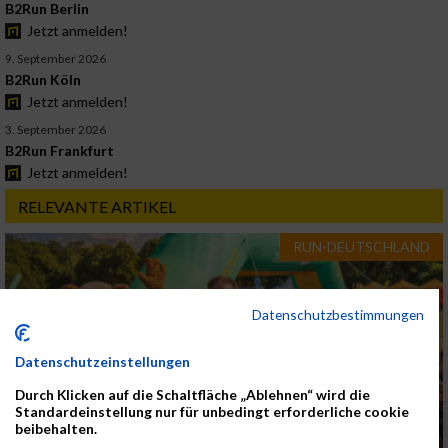
B2Run Berlin
Jetzt anmelden!
9. September 2026
B2Run Köln
Jetzt anmelden!
3. September 2026
B2Run Frankfurt
Jetzt anmelden!
RELEVANTE ARTIKEL
RUN-DEUTSCHLAND
Datenschutzbestimmungen
Datenschutzeinstellungen
Durch Klicken auf die Schaltfläche „Ablehnen“ wird die
Standardeinstellung nur für unbedingt erforderliche cookie
RUN5 TEAMSTAFFEL Hamburg 2026 an beiden
beibehalten.
Lauftagen ausverkauft