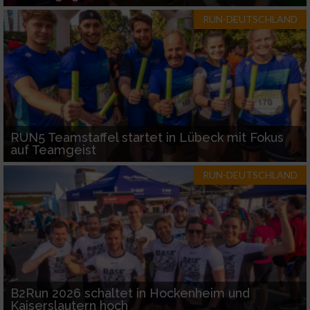
Verwendung von Profilen zur Auswahl
RUN-DEUTSCHLAND
personalisierter Inhalte
Messung der Werbeleistung
Messung der Performance von Inhalten
RUN5 Teamstaffel startet in Lübeck mit Fokus
Analyse von Zielgruppen durch Statistiken
auf Teamgeist
oder Kombinationen von Daten aus
verschiedenen Quellen
RUN-DEUTSCHLAND
Entwicklung und Verbesserung der Angebote
Verwendung reduzierter Daten zur Auswahl
von Inhalten
IAB-Besonderheiten:
B2Run 2026 schaltet in Hockenheim und
Verwendung genauer Standortdaten
Kaiserslautern hoch