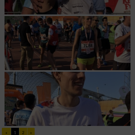
«
1
2
»