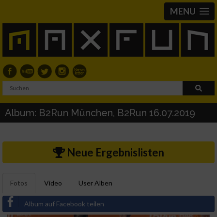
MENU
Album: B2Run München, B2Run 16.07.2019
Neue Ergebnislisten
Fotos
Video
User Alben
Album auf Facebook teilen