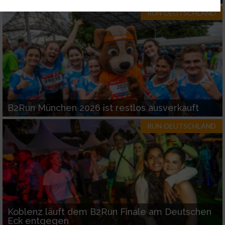
Ihre Einwilligung und die cookie Richtlinie gelten ausschließlich für diese
RUN-DEUTSCHLAND
Website/App.
Partnerliste anzeigen (1 IAB-Anbieter)
Wir nutzen Ihre Daten für folgende Zwecke:
IAB-Verarbeitungszwecke:
Speichern von oder Zugriff auf Informationen
auf einem Endgerät
B2Run München 2026 ist restlos ausverkauft
Verwendung reduzierter Daten zur Auswahl
von Werbeanzeigen
RUN-DEUTSCHLAND
Erstellung von Profilen für personalisierte
Werbung
Verwendung von Profilen zur Auswahl
personalisierter Werbung
Erstellung von Profilen zur Personalisierung
Koblenz läuft dem B2Run Finale am Deutschen
von Inhalten
Eck entgegen