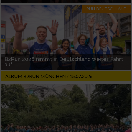
Geräte anhand von aktiv angeforderten
RUN-DEUTSCHLAND
Informationen identifizieren
Nicht-IAB-Verarbeitungszwecke:
Notwendig
Performance
B2Run 2026 nimmt in Deutschland weiter Fahrt
auf
Funktional
ALBUM B2RUN MÜNCHEN / 15.07.2026
Werbung