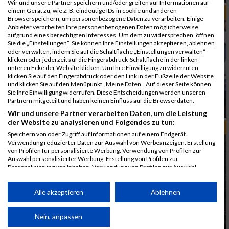
Wir und unsere Partner speichern und/oder greifen auf Informationen auf
einem Gerät zu, wie z. B. eindeutige IDs in cookie und anderen
RUN-DEUTSCHLAND
Browserspeichern, um personenbezogene Daten zu verarbeiten. Einige
Anbieter verarbeiten Ihre personenbezogenen Daten möglicherweise
aufgrund eines berechtigten Interesses. Um dem zu widersprechen, öffnen
Sie die „Einstellungen“. Sie können Ihre Einstellungen akzeptieren, ablehnen
oder verwalten, indem Sie auf die Schaltfläche „Einstellungen verwalten“
klicken oder jederzeit auf die Fingerabdruck-Schaltfläche in der linken
unteren Ecke der Website klicken. Um Ihre Einwilligung zu widerrufen,
klicken Sie auf den Fingerabdruck oder den Link in der Fußzeile der Website
und klicken Sie auf den Menüpunkt „Meine Daten“. Auf dieser Seite können
Sie Ihre Einwilligung widerrufen. Diese Entscheidungen werden unseren
B2Run Dillingen feiert 20 Jahre Firmenlauf im
Partnern mitgeteilt und haben keinen Einfluss auf die Browserdaten.
Saarland
Wir und unsere Partner verarbeiten Daten, um die Leistung
der Website zu analysieren und Folgendes zu tun:
RUN-DEUTSCHLAND
Speichern von oder Zugriff auf Informationen auf einem Endgerät.
Verwendung reduzierter Daten zur Auswahl von Werbeanzeigen. Erstellung
von Profilen für personalisierte Werbung. Verwendung von Profilen zur
Auswahl personalisierter Werbung. Erstellung von Profilen zur
Personalisierung von Inhalten. Verwendung von Profilen zur Auswahl
personalisierter Inhalte. Messung der Werbeleistung. Messung der
Performance von Inhalten. Analyse von Zielgruppen durch Statistiken oder
Kombinationen von Daten aus verschiedenen Quellen. Entwicklung und
Alle akzeptieren
Ablehnen
Verbesserung der Angebote. Verwendung reduzierter Daten zur Auswahl
von Inhalten.
Daten können außerhalb der Europäischen Union weitergegeben und in die
Nein, anpassen
B2Run München begeistert im Olympiapark
USA gesendet werden.