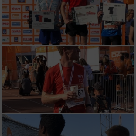
Verwendung reduzierter Daten zur Auswahl
von Werbeanzeigen
Erstellung von Profilen für personalisierte
Werbung
Verwendung von Profilen zur Auswahl
personalisierter Werbung
Erstellung von Profilen zur Personalisierung
von Inhalten
Verwendung von Profilen zur Auswahl
personalisierter Inhalte
Messung der Werbeleistung
Messung der Performance von Inhalten