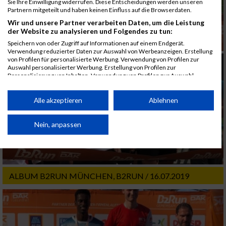
Sie Ihre Einwilligung widerrufen. Diese Entscheidungen werden unseren
Partnern mitgeteilt und haben keinen Einfluss auf die Browserdaten.
Wir und unsere Partner verarbeiten Daten, um die Leistung
der Website zu analysieren und Folgendes zu tun:
Speichern von oder Zugriff auf Informationen auf einem Endgerät.
Verwendung reduzierter Daten zur Auswahl von Werbeanzeigen. Erstellung
von Profilen für personalisierte Werbung. Verwendung von Profilen zur
Auswahl personalisierter Werbung. Erstellung von Profilen zur
Personalisierung von Inhalten. Verwendung von Profilen zur Auswahl
personalisierter Inhalte. Messung der Werbeleistung. Messung der
Performance von Inhalten. Analyse von Zielgruppen durch Statistiken oder
Kombinationen von Daten aus verschiedenen Quellen. Entwicklung und
Alle akzeptieren
Ablehnen
Verbesserung der Angebote. Verwendung reduzierter Daten zur Auswahl
von Inhalten.
Daten können außerhalb der Europäischen Union weitergegeben und in die
Nein, anpassen
USA gesendet werden.
Ihre Einwilligung und die cookie Richtlinie gelten ausschließlich für diese
Website/App.
Partnerliste anzeigen (1 IAB-Anbieter)
ALBUM B2RUN MÜNCHEN, B2RUN / 16.07.2019
Wir nutzen Ihre Daten für folgende Zwecke:
IAB-Verarbeitungszwecke:
Speichern von oder Zugriff auf Informationen
auf einem Endgerät