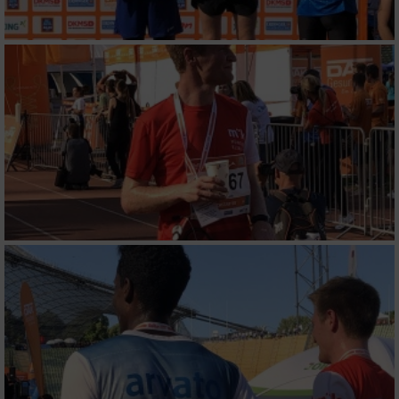
von Werbeanzeigen
Erstellung von Profilen für personalisierte
Werbung
Verwendung von Profilen zur Auswahl
personalisierter Werbung
Erstellung von Profilen zur Personalisierung
von Inhalten
Verwendung von Profilen zur Auswahl
personalisierter Inhalte
Messung der Werbeleistung
Messung der Performance von Inhalten
Analyse von Zielgruppen durch Statistiken
oder Kombinationen von Daten aus