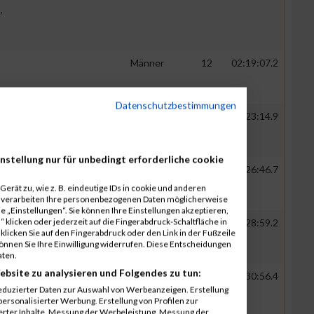
,
Männer
12
02:19:07.2
Datenschutzbestimmungen
Männer
13
02:23:14.9
arne
Wüsten
nstellung nur für unbedingt erforderliche cookie
iele,
Männer
14
02:26:46.7
s
erät zu, wie z. B. eindeutige IDs in cookie und anderen
hnke
r verarbeiten Ihre personenbezogenen Daten möglicherweise
 „Einstellungen“. Sie können Ihre Einstellungen akzeptieren,
 klicken oder jederzeit auf die Fingerabdruck-Schaltfläche in
Felix
Männer
15
02:28:59.2
klicken Sie auf den Fingerabdruck oder den Link in der Fußzeile
tz
können Sie Ihre Einwilligung widerrufen. Diese Entscheidungen
aten.
ebsite zu analysieren und Folgendes zu tun:
eter
Männer
16
02:30:56.4
eduzierter Daten zur Auswahl von Werbeanzeigen. Erstellung
bert
ersonalisierter Werbung. Erstellung von Profilen zur
egner
ierter Inhalte. Messung der Werbeleistung. Messung der