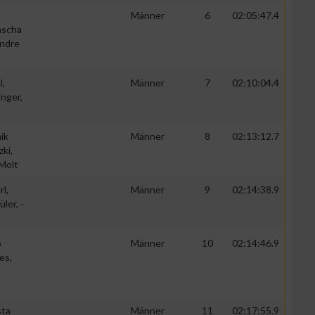
Männer
6
02:05:47.4
ascha
ndre
l,
Männer
7
02:10:04.4
inger,
ik
Männer
8
02:13:12.7
ki,
Molt
rl,
Männer
9
02:14:38.9
üler, -
o
Männer
10
02:14:46.9
es,
sta
Männer
11
02:17:55.9