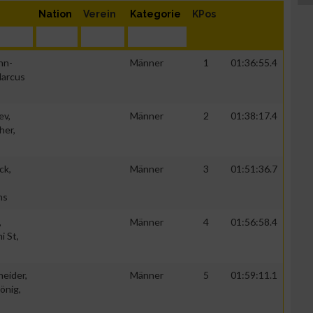
Nation
Verein
Kategorie
KPos
nn-
Männer
1
01:36:55.4
Marcus
ev,
Männer
2
01:38:17.4
her,
ck,
Männer
3
01:51:36.7
ns
,
Männer
4
01:56:58.4
i St,
eider,
Männer
5
01:59:11.1
önig,