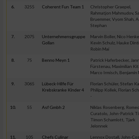
6.
3255
Coherent Fun Team 1
Christopher Graepel,
Rahmatjon Mahmudov, S
Bruemmer, Vyom Shah, A
Stephan
7.
2075
Unternehmensgruppe
Marvin Boller, Nico Henke
Gollan
Kevin Schulz, Hauke Dint
Robin Mai
8.
75
Benno Meyn 1
Patrick Haferbecker, Jann
Fürstenau, Maximilian Kitz
Marco Irmisch, Benjamin 
9.
3065
Lübeck-Hilfe Für
Florian Schüler, Stefan Ka
Krebskranke Kinder 4
Philipp Kollek, Florian Sch
-
10.
55
Asf Gmbh 2
Niklas Rosenberg, Rome
Curatolo, John-Patrick Ti
Timon Schamlott, Tjark
Jelonnek
11.
105
Chefs Culinar
Lennox Dostall, John-Co