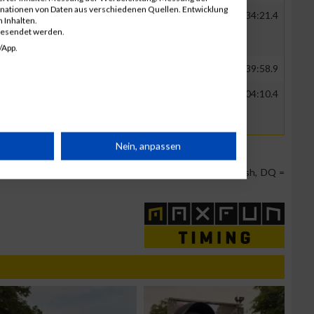
inationen von Daten aus verschiedenen Quellen. Entwicklung
Männer
17
02:34:21.4
 Inhalten.
ius
gesendet werden.
/App.
Männer
18
02:39:58.9
ozio,
Männer
19
03:04:10.4
ian
rät
Nein, anpassen
Team Position, DNS = Did not start, DNF = Did not finish, DQ =
n
g