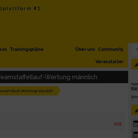
eos
Trainingspläne
Über uns
Community
Veranstalter
eamstaffellauf-Wertung männlich
staffellauf-Wertung männlich
PDF
1
1