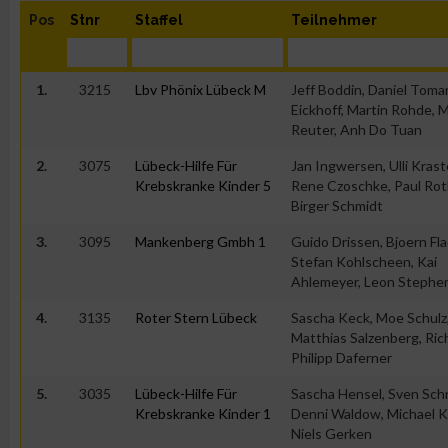
Pos
Stnr
Staffel
Teilnehmer
1.
3215
Lbv Phönix Lübeck M
Jeff Boddin, Daniel Toma
Eickhoff, Martin Rohde, 
Reuter, Anh Do Tuan
2.
3075
Lübeck-Hilfe Für
Jan Ingwersen, Ulli Krast
Krebskranke Kinder 5
Rene Czoschke, Paul Rot
Birger Schmidt
3.
3095
Mankenberg Gmbh 1
Guido Drissen, Bjoern Fla
Stefan Kohlscheen, Kai
Ahlemeyer, Leon Stephe
4.
3135
Roter Stern Lübeck
Sascha Keck, Moe Schulz
Matthias Salzenberg, Rich
Philipp Daferner
5.
3035
Lübeck-Hilfe Für
Sascha Hensel, Sven Schn
Krebskranke Kinder 1
Denni Waldow, Michael K
Niels Gerken