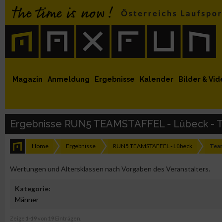
 auf Facebook
MaxFun auf Youtube
MaxFun auf Twitter
MaxFun auf Instagram
MaxFun Newsletter abonnieren
Magazin
Anmeldung
Ergebnisse
Kalender
Bilder & Vid
Ergebnisse RUN5 TEAMSTAFFEL - Lübeck - T
Home
Ergebnisse
RUN5 TEAMSTAFFEL - Lübeck
Team
Wertungen und Altersklassen nach Vorgaben des Veranstalters.
Kategorie:
Männer
Zeige
1-19
von
19
Einträgen.