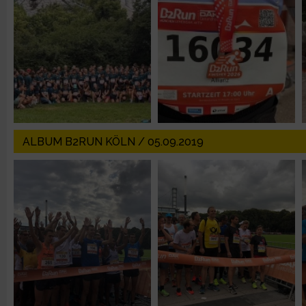
Erstellung von Profilen zur Personalisierung von Inhalten
Verwendung von Profilen zur Auswahl personalisierter Inhalte
Messung der Werbeleistung
Messung der Performance von Inhalten
ALBUM B2RUN KÖLN / 05.09.2019
Analyse von Zielgruppen durch Statistiken oder Kombinatione
verschiedenen Quellen
Entwicklung und Verbesserung der Angebote
Verwendung reduzierter Daten zur Auswahl von Inhalten
IAB-Besonderheiten: