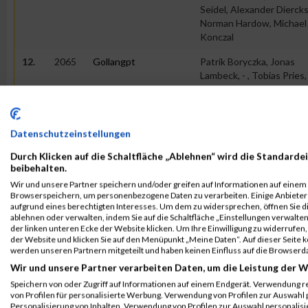
Seidel, Alexander Diercks
Norman Hardow, Michael
Konczal
12.
2065
Gollangpt
Patrik Boryczka, Jonas
Lambeck, - , Tobias Pries,
Daniele Nicolosi
13.
125
Clever-Fit 2
Pascal Bäcker, Aurelius
Randers, Colin Philipp, Bj
Datenschutzeinstellungen
Jetz, Sophie-Elisabeth 
Durch Klicken auf die Schaltfläche „Ablehnen“ wird die Standardei
14.
2055
Sudo Gollan Run
Saman Bayat, Nicolosi Dan
beibehalten.
Alexander Prager, Marcu
Wir und unsere Partner speichern und/oder greifen auf Informationen auf einem G
Schlautkötter, Niklas Be
Browserspeichern, um personenbezogene Daten zu verarbeiten. Einige Anbiete
aufgrund eines berechtigten Interesses. Um dem zu widersprechen, öffnen Sie die
ablehnen oder verwalten, indem Sie auf die Schaltfläche „Einstellungen verwalten“
15.
1115
No Limits
Malte Rolff, Kai Scheele, 
der linken unteren Ecke der Website klicken. Um Ihre Einwilligung zu widerrufen, 
Schindler, Emin Sen, Mori
der Website und klicken Sie auf den Menüpunkt „Meine Daten“. Auf dieser Seite 
Rowedder
werden unseren Partnern mitgeteilt und haben keinen Einfluss auf die Browserd
Wir und unsere Partner verarbeiten Daten, um die Leistung der W
16.
3265
Coherent Fun Team 2
Karsten Groth, Klaus-Di
Speichern von oder Zugriff auf Informationen auf einem Endgerät. Verwendung r
Kreft, Marten Grantz, Ro
von Profilen für personalisierte Werbung. Verwendung von Profilen zur Auswahl p
Juettner, Marcel Berk-H
Personalisierung von Inhalten. Verwendung von Profilen zur Auswahl personalis