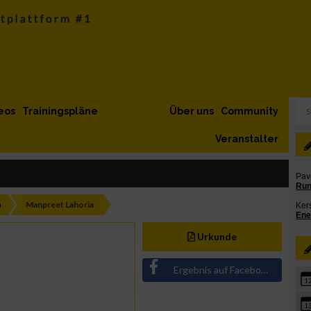
eos
Trainingspläne
Über uns
Community
Veranstalter
h
Manpreet Lahoria
Urkunde
Ergebnis auf Facebook teilen
1
1