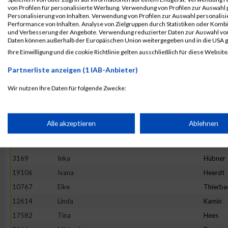
4892
Maria
Hesse
von Profilen für personalisierte Werbung. Verwendung von Profilen zur Auswahl p
13982
Maria
Ivanova
Personalisierung von Inhalten. Verwendung von Profilen zur Auswahl personalis
Performance von Inhalten. Analyse von Zielgruppen durch Statistiken oder Komb
16781
Stefanie
Prehm
und Verbesserung der Angebote. Verwendung reduzierter Daten zur Auswahl von
Daten können außerhalb der Europäischen Union weitergegeben und in die USA 
11527
Rebecca
Hirtha
Ihre Einwilligung und die cookie Richtlinie gelten ausschließlich für diese Website
19922
Anne
Graw
Partnerliste anzeigen (1 IAB-Anbieter)
20265
Kinga
Wijas
18782
Stephanie
Oezsari
Wir nutzen Ihre Daten für folgende Zwecke:
IAB-Verarbeitungszwecke:
4952
Barbara
Minten
10325
Ano
Nym
Speichern von oder Zugriff auf Informationen auf einem Endge
Alle akzeptieren
Ablehnen
1373
Natalie
Lenz
10575
Carolin
Hintz
Verwendung reduzierter Daten zur Auswahl von Werbeanzeige
3169
Inka
Hübner
19106
Ivana
Heerdt
Erstellung von Profilen für personalisierte Werbung
10767
Eike
Thierba
12614
Linda
Kamin
17582
Tina
Hees
Verwendung von Profilen zur Auswahl personalisierter Werbun