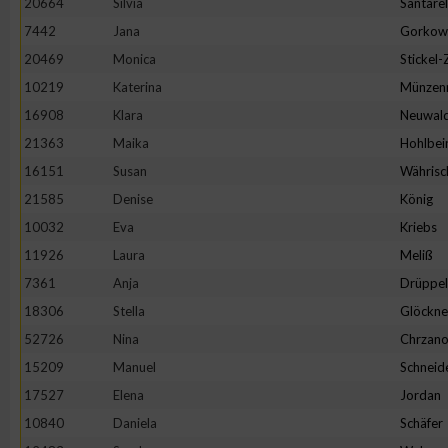
20664
Silvia
Santarel
IAB-Besonderheiten:
7442
Jana
Gorkow
Verwendung genauer Standortdaten
20469
Monica
Stickel
10219
Katerina
Münzen
Geräte anhand von aktiv angeforderten Informationen identifi
16908
Klara
Neuwal
21363
Maika
Hohlbei
Nicht-IAB-Verarbeitungszwecke:
16151
Susan
Währisc
Notwendig
21585
Denise
König
10032
Eva
Kriebs
11926
Laura
Meliß
Performance
7361
Anja
Drüppel
18306
Stella
Glöckne
Funktional
52726
Nina
Chrzano
15209
Manuel
Schneid
Werbung
17527
Elena
Jordan
10840
Daniela
Schäfer