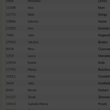
9666
Michaela
Drost
11008
Ano
Nym
Erstellung von Profilen zur Personalisierung von Inhalten
15772
Nele
Krings
13886
Sabrina
Huber
Verwendung von Profilen zur Auswahl personalisierter Inhalte
13382
Ann
Katenbr
7986
Julia
Hugend
Messung der Werbeleistung
19965
Jakoba
Bunjes
8434
Nina
Claasse
Messung der Performance von Inhalten
1314
Laura
Hensele
13954
Katrin
Kolb
Analyse von Zielgruppen durch Statistiken oder Kombinatione
17795
Maria
Butylina
verschiedenen Quellen
21811
Hilde
Oudehin
3439
Julia
Hohlfel
Entwicklung und Verbesserung der Angebote
8441
Nicole
Deitert
21127
Zineb
Zimmer
Verwendung reduzierter Daten zur Auswahl von Inhalten
14413
Isabella Maria
Posch