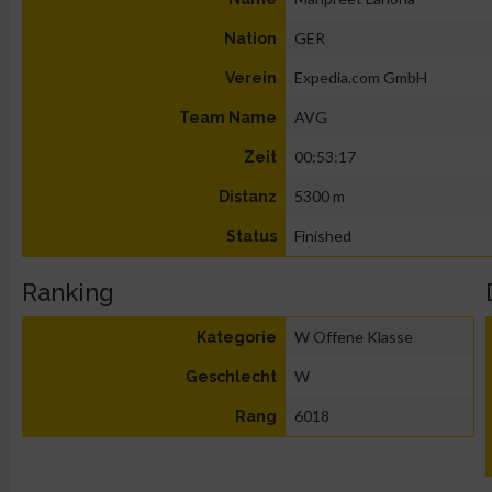
GER
Nation
Expedia.com GmbH
Verein
AVG
Team Name
00:53:17
Zeit
5300 m
Distanz
Finished
Status
Ranking
W Offene Klasse
Kategorie
W
Geschlecht
6018
Rang