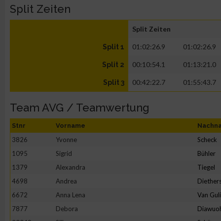
Split Zeiten
Split Zeiten
01:02:26.9
01:02:26.9
Split 1
00:10:54.1
01:13:21.0
Split 2
00:42:22.7
01:55:43.7
Split 3
Team AVG / Teamwertung
Stnr
Vorname
Nachn
3826
Yvonne
Scheck
1095
Sigrid
Bühler
1379
Alexandra
Tiegel
4698
Andrea
Diether
6672
Anna Lena
Van Gul
7877
Debora
Diawuo