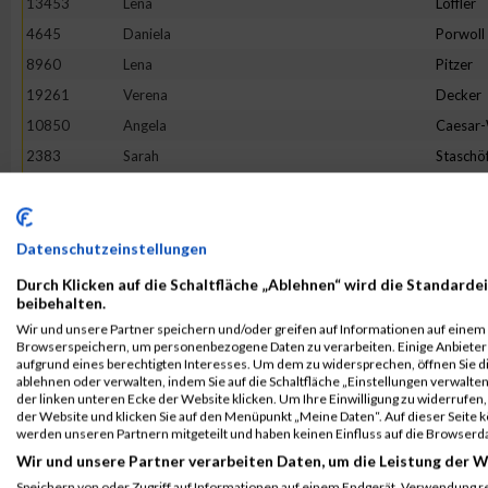
13453
Lena
Löffler
4645
Daniela
Porwoll
8960
Lena
Pitzer
19261
Verena
Decker
10850
Angela
Caesar
2383
Sarah
Staschö
9093
Hannah
Franck
10079
Verena
Reichste
18862
Tineke
Terhors
Datenschutzeinstellungen
18205
Sandra
Herman
Durch Klicken auf die Schaltfläche „Ablehnen“ wird die Standardei
beibehalten.
3475
Bianca
Buchert
Wir und unsere Partner speichern und/oder greifen auf Informationen auf einem G
16268
Lotte
Lehmbr
Browserspeichern, um personenbezogene Daten zu verarbeiten. Einige Anbiete
aufgrund eines berechtigten Interesses. Um dem zu widersprechen, öffnen Sie die
5049
Sabine
Eim
ablehnen oder verwalten, indem Sie auf die Schaltfläche „Einstellungen verwalten“
der linken unteren Ecke der Website klicken. Um Ihre Einwilligung zu widerrufen, 
7653
Franziska
Flügge
der Website und klicken Sie auf den Menüpunkt „Meine Daten“. Auf dieser Seite 
1380
Jeanne Li
Voß
werden unseren Partnern mitgeteilt und haben keinen Einfluss auf die Browserd
Wir und unsere Partner verarbeiten Daten, um die Leistung der W
6002
Julia
Halbers
Speichern von oder Zugriff auf Informationen auf einem Endgerät. Verwendung r