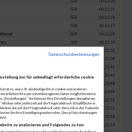
GER
00:22:20
GER
00:22:21
GER
00:22:26
GER
00:22:27
-Wendel
GER
00:22:29
fsky
GER
00:22:30
GER
00:22:32
Datenschutzbestimmungen
in
GER
00:22:38
t
GER
00:22:41
n
GER
00:22:43
nstellung nur für unbedingt erforderliche cookie
-Legner
GER
00:22:48
erät zu, wie z. B. eindeutige IDs in cookie und anderen
uck
GER
00:22:49
r verarbeiten Ihre personenbezogenen Daten möglicherweise
 „Einstellungen“. Sie können Ihre Einstellungen akzeptieren,
GER
00:22:51
 klicken oder jederzeit auf die Fingerabdruck-Schaltfläche in
klicken Sie auf den Fingerabdruck oder den Link in der Fußzeile
GER
00:22:51
können Sie Ihre Einwilligung widerrufen. Diese Entscheidungen
GER
00:22:52
aten.
ebsite zu analysieren und Folgendes zu tun:
tadt
GER
00:22:53
eduzierter Daten zur Auswahl von Werbeanzeigen. Erstellung