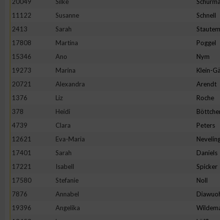
20049
Silke
Schürm
11122
Susanne
Schnell
2413
Sarah
Staute
17808
Martina
Poggel
15346
Ano
Nym
19273
Marina
Klein-Gä
20721
Alexandra
Arendt
1376
Liz
Roche
378
Heidi
Böttche
4739
Clara
Peters
12621
Eva-Maria
Nevelin
17401
Sarah
Daniels
17221
Isabell
Spicker
17580
Stefanie
Noll
7876
Annabel
Diawuo
19396
Angelika
Wildem