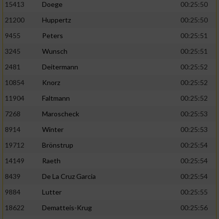
Speichern von oder Zugriff auf Informationen
15413
Doege
00:25:50
auf einem Endgerät
21200
Huppertz
00:25:50
Verwendung reduzierter Daten zur Auswahl
9455
Peters
00:25:51
von Werbeanzeigen
3245
Wunsch
00:25:51
Erstellung von Profilen für personalisierte
2481
Deitermann
00:25:52
Werbung
10854
Knorz
00:25:52
Verwendung von Profilen zur Auswahl
11904
Faltmann
00:25:52
personalisierter Werbung
7268
Maroscheck
00:25:53
Erstellung von Profilen zur Personalisierung
8914
Winter
00:25:53
von Inhalten
19712
Brönstrup
00:25:54
Verwendung von Profilen zur Auswahl
personalisierter Inhalte
14149
Raeth
00:25:54
8439
De La Cruz Garcia
00:25:54
Messung der Werbeleistung
9884
Lutter
00:25:55
18622
Dematteis-Krug
00:25:56
Messung der Performance von Inhalten