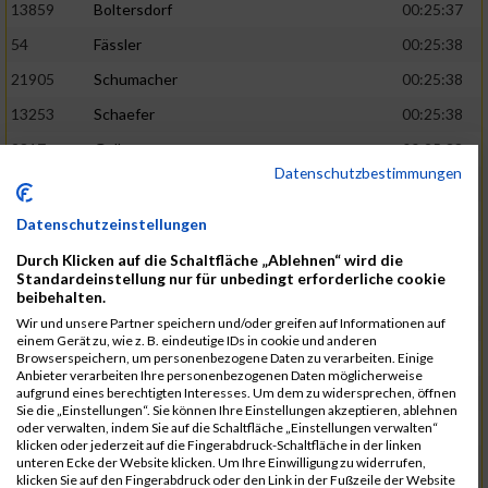
13859
Boltersdorf
00:25:37
54
Fässler
00:25:38
21905
Schumacher
00:25:38
13253
Schaefer
00:25:38
2317
Golbar
00:25:38
Datenschutzbestimmungen
5561
Lück
00:25:38
12006
Laudien
00:25:38
Datenschutzeinstellungen
9273
Nicotra
00:25:38
Durch Klicken auf die Schaltfläche „Ablehnen“ wird die
Standardeinstellung nur für unbedingt erforderliche cookie
7717
Lades
00:25:38
beibehalten.
15581
Adamczak
00:25:38
Wir und unsere Partner speichern und/oder greifen auf Informationen auf
einem Gerät zu, wie z. B. eindeutige IDs in cookie und anderen
3162
Heilig
00:25:39
Browserspeichern, um personenbezogene Daten zu verarbeiten. Einige
Anbieter verarbeiten Ihre personenbezogenen Daten möglicherweise
3107
Schork
00:25:40
aufgrund eines berechtigten Interesses. Um dem zu widersprechen, öffnen
Sie die „Einstellungen“. Sie können Ihre Einstellungen akzeptieren, ablehnen
5888
Regneri
00:25:41
oder verwalten, indem Sie auf die Schaltfläche „Einstellungen verwalten“
klicken oder jederzeit auf die Fingerabdruck-Schaltfläche in der linken
8971
Bien
00:25:42
unteren Ecke der Website klicken. Um Ihre Einwilligung zu widerrufen,
klicken Sie auf den Fingerabdruck oder den Link in der Fußzeile der Website