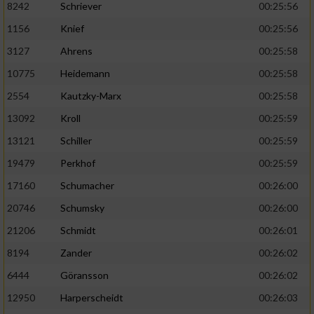
8242
Schriever
00:25:56
1156
Knief
00:25:56
Analyse von Zielgruppen durch Statistiken
oder Kombinationen von Daten aus
3127
Ahrens
00:25:58
verschiedenen Quellen
10775
Heidemann
00:25:58
Entwicklung und Verbesserung der Angebote
2554
Kautzky-Marx
00:25:58
13092
Kroll
00:25:59
Verwendung reduzierter Daten zur Auswahl
von Inhalten
13121
Schiller
00:25:59
IAB-Besonderheiten:
19479
Perkhof
00:25:59
17160
Schumacher
00:26:00
Verwendung genauer Standortdaten
20746
Schumsky
00:26:00
Geräte anhand von aktiv angeforderten
21206
Schmidt
00:26:01
Informationen identifizieren
8194
Zander
00:26:02
Nicht-IAB-Verarbeitungszwecke:
6444
Göransson
00:26:02
Notwendig
12950
Harperscheidt
00:26:03