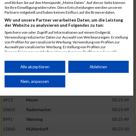
1582
Funken
00:25:42
und klicken Sie auf den Menüpunkt „Meine Daten“. Auf dieser Seite können
Sie Ihre Einwilligung widerrufen. Diese Entscheidungen werden unseren
12220
Cosma
00:25:43
Partnern mitgeteilt und haben keinen Einfluss auf die Browserdaten.
Wir und unsere Partner verarbeiten Daten, um die Leistung
9678
Exner
00:25:43
der Website zu analysieren und Folgendes zu tun:
11817
Schmaul-Klaibee
00:25:45
Speichern von oder Zugriff auf Informationen auf einem Endgerät.
Verwendung reduzierter Daten zur Auswahl von Werbeanzeigen. Erstellung
6812
Koch
00:25:47
von Profilen für personalisierte Werbung. Verwendung von Profilen zur
Auswahl personalisierter Werbung. Erstellung von Profilen zur
9610
Linß
00:25:47
Personalisierung von Inhalten. Verwendung von Profilen zur Auswahl
personalisierter Inhalte. Messung der Werbeleistung. Messung der
706
Wehmeier
00:25:48
Performance von Inhalten. Analyse von Zielgruppen durch Statistiken oder
Kombinationen von Daten aus verschiedenen Quellen. Entwicklung und
Alle akzeptieren
Ablehnen
14386
Küpper
00:25:48
Verbesserung der Angebote. Verwendung reduzierter Daten zur Auswahl
von Inhalten.
15455
Inhoff
00:25:48
Daten können außerhalb der Europäischen Union weitergegeben und in die
Nein, anpassen
USA gesendet werden.
10806
Erdmann
00:25:49
Ihre Einwilligung und die cookie Richtlinie gelten ausschließlich für diese
Website/App.
6913
Meyer
00:25:49
Partnerliste anzeigen (1 IAB-Anbieter)
20655
Radermacher
00:25:49
Wir nutzen Ihre Daten für folgende Zwecke:
8991
Wanning
00:25:49
IAB-Verarbeitungszwecke:
12863
Mühlenhoff
00:25:50