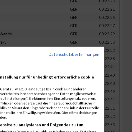
GER
00:22:20
GER
00:22:21
GER
00:22:26
GER
00:22:27
-Wendel
GER
00:22:29
fsky
GER
00:22:30
GER
00:22:32
Datenschutzbestimmungen
in
GER
00:22:38
t
GER
00:22:41
n
GER
00:22:43
nstellung nur für unbedingt erforderliche cookie
-Legner
GER
00:22:48
erät zu, wie z. B. eindeutige IDs in cookie und anderen
uck
GER
00:22:49
r verarbeiten Ihre personenbezogenen Daten möglicherweise
 „Einstellungen“. Sie können Ihre Einstellungen akzeptieren,
GER
00:22:51
 klicken oder jederzeit auf die Fingerabdruck-Schaltfläche in
klicken Sie auf den Fingerabdruck oder den Link in der Fußzeile
GER
00:22:51
können Sie Ihre Einwilligung widerrufen. Diese Entscheidungen
GER
00:22:52
aten.
ebsite zu analysieren und Folgendes zu tun:
tadt
GER
00:22:53
eduzierter Daten zur Auswahl von Werbeanzeigen. Erstellung