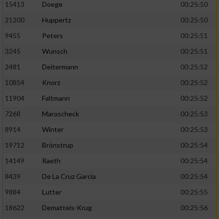
Speichern von oder Zugriff auf Informationen
15413
Doege
00:25:50
auf einem Endgerät
21200
Huppertz
00:25:50
Verwendung reduzierter Daten zur Auswahl
9455
Peters
00:25:51
von Werbeanzeigen
3245
Wunsch
00:25:51
Erstellung von Profilen für personalisierte
2481
Deitermann
00:25:52
Werbung
10854
Knorz
00:25:52
Verwendung von Profilen zur Auswahl
11904
Faltmann
00:25:52
personalisierter Werbung
7268
Maroscheck
00:25:53
Erstellung von Profilen zur Personalisierung
8914
Winter
00:25:53
von Inhalten
19712
Brönstrup
00:25:54
Verwendung von Profilen zur Auswahl
personalisierter Inhalte
14149
Raeth
00:25:54
8439
De La Cruz Garcia
00:25:54
Messung der Werbeleistung
9884
Lutter
00:25:55
18622
Dematteis-Krug
00:25:56
Messung der Performance von Inhalten