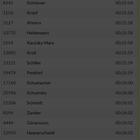
8242
Schriever
00:25:56
1156
Knief
00:25:56
Analyse von Zielgruppen durch Statistiken
oder Kombinationen von Daten aus
3127
Ahrens
00:25:58
verschiedenen Quellen
10775
Heidemann
00:25:58
Entwicklung und Verbesserung der Angebote
2554
Kautzky-Marx
00:25:58
13092
Kroll
00:25:59
Verwendung reduzierter Daten zur Auswahl
von Inhalten
13121
Schiller
00:25:59
IAB-Besonderheiten:
19479
Perkhof
00:25:59
17160
Schumacher
00:26:00
Verwendung genauer Standortdaten
20746
Schumsky
00:26:00
Geräte anhand von aktiv angeforderten
21206
Schmidt
00:26:01
Informationen identifizieren
8194
Zander
00:26:02
Nicht-IAB-Verarbeitungszwecke:
6444
Göransson
00:26:02
Notwendig
12950
Harperscheidt
00:26:03