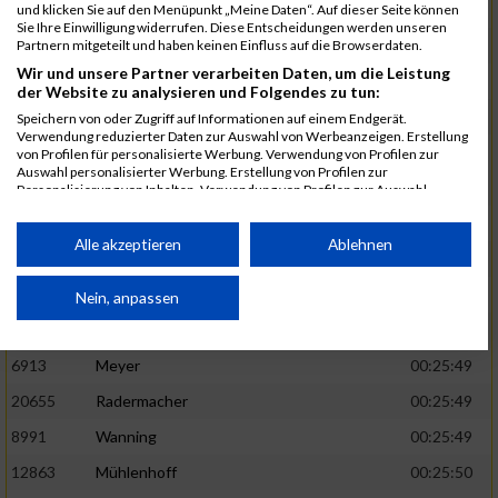
1582
Funken
00:25:42
und klicken Sie auf den Menüpunkt „Meine Daten“. Auf dieser Seite können
Sie Ihre Einwilligung widerrufen. Diese Entscheidungen werden unseren
12220
Cosma
00:25:43
Partnern mitgeteilt und haben keinen Einfluss auf die Browserdaten.
Wir und unsere Partner verarbeiten Daten, um die Leistung
9678
Exner
00:25:43
der Website zu analysieren und Folgendes zu tun:
11817
Schmaul-Klaibee
00:25:45
Speichern von oder Zugriff auf Informationen auf einem Endgerät.
Verwendung reduzierter Daten zur Auswahl von Werbeanzeigen. Erstellung
6812
Koch
00:25:47
von Profilen für personalisierte Werbung. Verwendung von Profilen zur
Auswahl personalisierter Werbung. Erstellung von Profilen zur
9610
Linß
00:25:47
Personalisierung von Inhalten. Verwendung von Profilen zur Auswahl
personalisierter Inhalte. Messung der Werbeleistung. Messung der
706
Wehmeier
00:25:48
Performance von Inhalten. Analyse von Zielgruppen durch Statistiken oder
Kombinationen von Daten aus verschiedenen Quellen. Entwicklung und
Alle akzeptieren
Ablehnen
14386
Küpper
00:25:48
Verbesserung der Angebote. Verwendung reduzierter Daten zur Auswahl
von Inhalten.
15455
Inhoff
00:25:48
Daten können außerhalb der Europäischen Union weitergegeben und in die
Nein, anpassen
USA gesendet werden.
10806
Erdmann
00:25:49
Ihre Einwilligung und die cookie Richtlinie gelten ausschließlich für diese
Website/App.
6913
Meyer
00:25:49
Partnerliste anzeigen (1 IAB-Anbieter)
20655
Radermacher
00:25:49
Wir nutzen Ihre Daten für folgende Zwecke:
8991
Wanning
00:25:49
IAB-Verarbeitungszwecke:
12863
Mühlenhoff
00:25:50