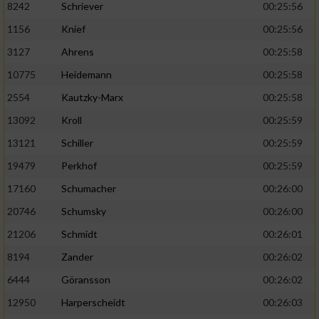
8242
Schriever
00:25:56
1156
Knief
00:25:56
Analyse von Zielgruppen durch Statistiken
oder Kombinationen von Daten aus
3127
Ahrens
00:25:58
verschiedenen Quellen
10775
Heidemann
00:25:58
Entwicklung und Verbesserung der Angebote
2554
Kautzky-Marx
00:25:58
13092
Kroll
00:25:59
Verwendung reduzierter Daten zur Auswahl
von Inhalten
13121
Schiller
00:25:59
IAB-Besonderheiten:
19479
Perkhof
00:25:59
17160
Schumacher
00:26:00
Verwendung genauer Standortdaten
20746
Schumsky
00:26:00
Geräte anhand von aktiv angeforderten
21206
Schmidt
00:26:01
Informationen identifizieren
8194
Zander
00:26:02
Nicht-IAB-Verarbeitungszwecke:
6444
Göransson
00:26:02
Notwendig
12950
Harperscheidt
00:26:03