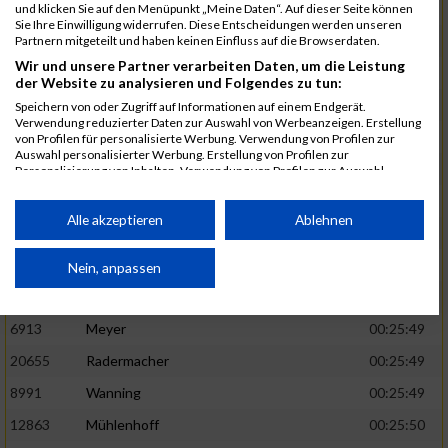
1582
Funken
00:25:42
und klicken Sie auf den Menüpunkt „Meine Daten“. Auf dieser Seite können
Sie Ihre Einwilligung widerrufen. Diese Entscheidungen werden unseren
12220
Cosma
00:25:43
Partnern mitgeteilt und haben keinen Einfluss auf die Browserdaten.
Wir und unsere Partner verarbeiten Daten, um die Leistung
9678
Exner
00:25:43
der Website zu analysieren und Folgendes zu tun:
11817
Schmaul-Klaibee
00:25:45
Speichern von oder Zugriff auf Informationen auf einem Endgerät.
Verwendung reduzierter Daten zur Auswahl von Werbeanzeigen. Erstellung
6812
Koch
00:25:47
von Profilen für personalisierte Werbung. Verwendung von Profilen zur
Auswahl personalisierter Werbung. Erstellung von Profilen zur
9610
Linß
00:25:47
Personalisierung von Inhalten. Verwendung von Profilen zur Auswahl
personalisierter Inhalte. Messung der Werbeleistung. Messung der
706
Wehmeier
00:25:48
Performance von Inhalten. Analyse von Zielgruppen durch Statistiken oder
Kombinationen von Daten aus verschiedenen Quellen. Entwicklung und
Alle akzeptieren
Ablehnen
14386
Küpper
00:25:48
Verbesserung der Angebote. Verwendung reduzierter Daten zur Auswahl
von Inhalten.
15455
Inhoff
00:25:48
Daten können außerhalb der Europäischen Union weitergegeben und in die
Nein, anpassen
USA gesendet werden.
10806
Erdmann
00:25:49
Ihre Einwilligung und die cookie Richtlinie gelten ausschließlich für diese
Website/App.
6913
Meyer
00:25:49
Partnerliste anzeigen (1 IAB-Anbieter)
20655
Radermacher
00:25:49
Wir nutzen Ihre Daten für folgende Zwecke:
8991
Wanning
00:25:49
IAB-Verarbeitungszwecke:
12863
Mühlenhoff
00:25:50