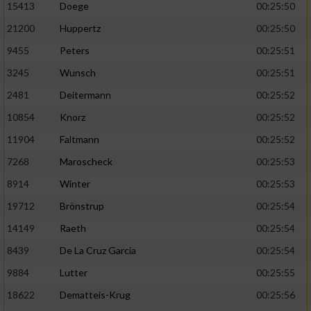
Speichern von oder Zugriff auf Informationen
15413
Doege
00:25:50
auf einem Endgerät
21200
Huppertz
00:25:50
Verwendung reduzierter Daten zur Auswahl
9455
Peters
00:25:51
von Werbeanzeigen
3245
Wunsch
00:25:51
Erstellung von Profilen für personalisierte
2481
Deitermann
00:25:52
Werbung
10854
Knorz
00:25:52
Verwendung von Profilen zur Auswahl
11904
Faltmann
00:25:52
personalisierter Werbung
7268
Maroscheck
00:25:53
Erstellung von Profilen zur Personalisierung
8914
Winter
00:25:53
von Inhalten
19712
Brönstrup
00:25:54
Verwendung von Profilen zur Auswahl
personalisierter Inhalte
14149
Raeth
00:25:54
8439
De La Cruz Garcia
00:25:54
Messung der Werbeleistung
9884
Lutter
00:25:55
18622
Dematteis-Krug
00:25:56
Messung der Performance von Inhalten