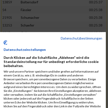
13859
Boltersdorf
00:25:37
54
Fässler
00:25:38
21905
Schumacher
00:25:38
13253
Schaefer
00:25:38
2317
Golbar
00:25:38
Datenschutzbestimmungen
5561
Lück
00:25:38
12006
Laudien
00:25:38
Datenschutzeinstellungen
9273
Nicotra
00:25:38
Durch Klicken auf die Schaltfläche „Ablehnen“ wird die
Standardeinstellung nur für unbedingt erforderliche cookie
7717
Lades
00:25:38
beibehalten.
15581
Adamczak
00:25:38
Wir und unsere Partner speichern und/oder greifen auf Informationen auf
einem Gerät zu, wie z. B. eindeutige IDs in cookie und anderen
3162
Heilig
00:25:39
Browserspeichern, um personenbezogene Daten zu verarbeiten. Einige
Anbieter verarbeiten Ihre personenbezogenen Daten möglicherweise
3107
Schork
00:25:40
aufgrund eines berechtigten Interesses. Um dem zu widersprechen, öffnen
Sie die „Einstellungen“. Sie können Ihre Einstellungen akzeptieren, ablehnen
5888
Regneri
00:25:41
oder verwalten, indem Sie auf die Schaltfläche „Einstellungen verwalten“
klicken oder jederzeit auf die Fingerabdruck-Schaltfläche in der linken
8971
Bien
00:25:42
unteren Ecke der Website klicken. Um Ihre Einwilligung zu widerrufen,
klicken Sie auf den Fingerabdruck oder den Link in der Fußzeile der Website