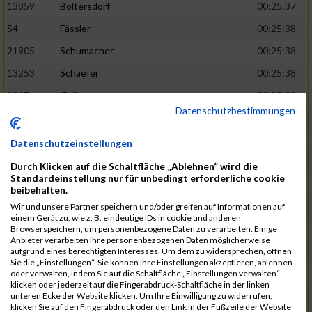
13859
Boltersdorf
00:25:37
54
Fässler
00:25:38
21905
Schumacher
00:25:38
13253
Schaefer
00:25:38
2317
Golbar
00:25:38
Datenschutzbestimmungen
5561
Lück
00:25:38
12006
Laudien
00:25:38
Datenschutzeinstellungen
9273
Nicotra
00:25:38
Durch Klicken auf die Schaltfläche „Ablehnen“ wird die
Standardeinstellung nur für unbedingt erforderliche cookie
7717
Lades
00:25:38
beibehalten.
15581
Adamczak
00:25:38
Wir und unsere Partner speichern und/oder greifen auf Informationen auf
einem Gerät zu, wie z. B. eindeutige IDs in cookie und anderen
3162
Heilig
00:25:39
Browserspeichern, um personenbezogene Daten zu verarbeiten. Einige
Anbieter verarbeiten Ihre personenbezogenen Daten möglicherweise
3107
Schork
00:25:40
aufgrund eines berechtigten Interesses. Um dem zu widersprechen, öffnen
Sie die „Einstellungen“. Sie können Ihre Einstellungen akzeptieren, ablehnen
5888
Regneri
00:25:41
oder verwalten, indem Sie auf die Schaltfläche „Einstellungen verwalten“
klicken oder jederzeit auf die Fingerabdruck-Schaltfläche in der linken
8971
Bien
00:25:42
unteren Ecke der Website klicken. Um Ihre Einwilligung zu widerrufen,
klicken Sie auf den Fingerabdruck oder den Link in der Fußzeile der Website