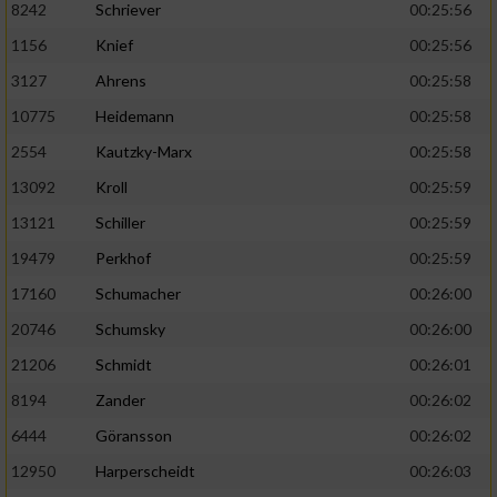
8242
Schriever
00:25:56
1156
Knief
00:25:56
Analyse von Zielgruppen durch Statistiken
oder Kombinationen von Daten aus
3127
Ahrens
00:25:58
verschiedenen Quellen
10775
Heidemann
00:25:58
Entwicklung und Verbesserung der Angebote
2554
Kautzky-Marx
00:25:58
13092
Kroll
00:25:59
Verwendung reduzierter Daten zur Auswahl
von Inhalten
13121
Schiller
00:25:59
IAB-Besonderheiten:
19479
Perkhof
00:25:59
17160
Schumacher
00:26:00
Verwendung genauer Standortdaten
20746
Schumsky
00:26:00
Geräte anhand von aktiv angeforderten
21206
Schmidt
00:26:01
Informationen identifizieren
8194
Zander
00:26:02
Nicht-IAB-Verarbeitungszwecke:
6444
Göransson
00:26:02
Notwendig
12950
Harperscheidt
00:26:03