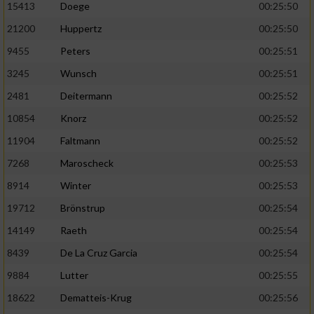
Speichern von oder Zugriff auf Informationen
15413
Doege
00:25:50
auf einem Endgerät
21200
Huppertz
00:25:50
Verwendung reduzierter Daten zur Auswahl
9455
Peters
00:25:51
von Werbeanzeigen
3245
Wunsch
00:25:51
Erstellung von Profilen für personalisierte
2481
Deitermann
00:25:52
Werbung
10854
Knorz
00:25:52
Verwendung von Profilen zur Auswahl
11904
Faltmann
00:25:52
personalisierter Werbung
7268
Maroscheck
00:25:53
Erstellung von Profilen zur Personalisierung
8914
Winter
00:25:53
von Inhalten
19712
Brönstrup
00:25:54
Verwendung von Profilen zur Auswahl
personalisierter Inhalte
14149
Raeth
00:25:54
8439
De La Cruz Garcia
00:25:54
Messung der Werbeleistung
9884
Lutter
00:25:55
18622
Dematteis-Krug
00:25:56
Messung der Performance von Inhalten