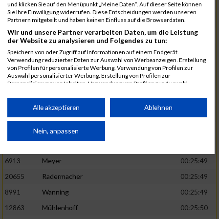
1582
Funken
00:25:42
und klicken Sie auf den Menüpunkt „Meine Daten“. Auf dieser Seite können
Sie Ihre Einwilligung widerrufen. Diese Entscheidungen werden unseren
12220
Cosma
00:25:43
Partnern mitgeteilt und haben keinen Einfluss auf die Browserdaten.
Wir und unsere Partner verarbeiten Daten, um die Leistung
9678
Exner
00:25:43
der Website zu analysieren und Folgendes zu tun:
11817
Schmaul-Klaibee
00:25:45
Speichern von oder Zugriff auf Informationen auf einem Endgerät.
Verwendung reduzierter Daten zur Auswahl von Werbeanzeigen. Erstellung
6812
Koch
00:25:47
von Profilen für personalisierte Werbung. Verwendung von Profilen zur
Auswahl personalisierter Werbung. Erstellung von Profilen zur
9610
Linß
00:25:47
Personalisierung von Inhalten. Verwendung von Profilen zur Auswahl
personalisierter Inhalte. Messung der Werbeleistung. Messung der
706
Wehmeier
00:25:48
Performance von Inhalten. Analyse von Zielgruppen durch Statistiken oder
Kombinationen von Daten aus verschiedenen Quellen. Entwicklung und
Alle akzeptieren
Ablehnen
14386
Küpper
00:25:48
Verbesserung der Angebote. Verwendung reduzierter Daten zur Auswahl
von Inhalten.
15455
Inhoff
00:25:48
Daten können außerhalb der Europäischen Union weitergegeben und in die
Nein, anpassen
USA gesendet werden.
10806
Erdmann
00:25:49
Ihre Einwilligung und die cookie Richtlinie gelten ausschließlich für diese
Website/App.
6913
Meyer
00:25:49
Partnerliste anzeigen (1 IAB-Anbieter)
20655
Radermacher
00:25:49
Wir nutzen Ihre Daten für folgende Zwecke:
8991
Wanning
00:25:49
IAB-Verarbeitungszwecke:
12863
Mühlenhoff
00:25:50