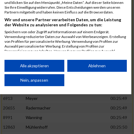
1582
Funken
00:25:42
und klicken Sie auf den Menüpunkt „Meine Daten“. Auf dieser Seite können
Sie Ihre Einwilligung widerrufen. Diese Entscheidungen werden unseren
12220
Cosma
00:25:43
Partnern mitgeteilt und haben keinen Einfluss auf die Browserdaten.
Wir und unsere Partner verarbeiten Daten, um die Leistung
9678
Exner
00:25:43
der Website zu analysieren und Folgendes zu tun:
11817
Schmaul-Klaibee
00:25:45
Speichern von oder Zugriff auf Informationen auf einem Endgerät.
Verwendung reduzierter Daten zur Auswahl von Werbeanzeigen. Erstellung
6812
Koch
00:25:47
von Profilen für personalisierte Werbung. Verwendung von Profilen zur
Auswahl personalisierter Werbung. Erstellung von Profilen zur
9610
Linß
00:25:47
Personalisierung von Inhalten. Verwendung von Profilen zur Auswahl
personalisierter Inhalte. Messung der Werbeleistung. Messung der
706
Wehmeier
00:25:48
Performance von Inhalten. Analyse von Zielgruppen durch Statistiken oder
Kombinationen von Daten aus verschiedenen Quellen. Entwicklung und
Alle akzeptieren
Ablehnen
14386
Küpper
00:25:48
Verbesserung der Angebote. Verwendung reduzierter Daten zur Auswahl
von Inhalten.
15455
Inhoff
00:25:48
Daten können außerhalb der Europäischen Union weitergegeben und in die
Nein, anpassen
USA gesendet werden.
10806
Erdmann
00:25:49
Ihre Einwilligung und die cookie Richtlinie gelten ausschließlich für diese
Website/App.
6913
Meyer
00:25:49
Partnerliste anzeigen (1 IAB-Anbieter)
20655
Radermacher
00:25:49
Wir nutzen Ihre Daten für folgende Zwecke:
8991
Wanning
00:25:49
IAB-Verarbeitungszwecke:
12863
Mühlenhoff
00:25:50