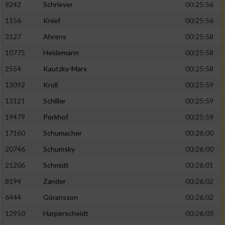
8242
Schriever
00:25:56
1156
Knief
00:25:56
Analyse von Zielgruppen durch Statistiken
oder Kombinationen von Daten aus
3127
Ahrens
00:25:58
verschiedenen Quellen
10775
Heidemann
00:25:58
Entwicklung und Verbesserung der Angebote
2554
Kautzky-Marx
00:25:58
13092
Kroll
00:25:59
Verwendung reduzierter Daten zur Auswahl
von Inhalten
13121
Schiller
00:25:59
IAB-Besonderheiten:
19479
Perkhof
00:25:59
17160
Schumacher
00:26:00
Verwendung genauer Standortdaten
20746
Schumsky
00:26:00
Geräte anhand von aktiv angeforderten
21206
Schmidt
00:26:01
Informationen identifizieren
8194
Zander
00:26:02
Nicht-IAB-Verarbeitungszwecke:
6444
Göransson
00:26:02
Notwendig
12950
Harperscheidt
00:26:03