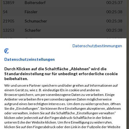
13859
Boltersdorf
00:25:37
54
Fässler
00:25:38
21905
Schumacher
00:25:38
13253
Schaefer
00:25:38
2317
Golbar
00:25:38
Datenschutzbestimmungen
5561
Lück
00:25:38
12006
Laudien
00:25:38
Datenschutzeinstellungen
9273
Nicotra
00:25:38
Durch Klicken auf die Schaltfläche „Ablehnen“ wird die
Standardeinstellung nur für unbedingt erforderliche cookie
7717
Lades
00:25:38
beibehalten.
15581
Adamczak
00:25:38
Wir und unsere Partner speichern und/oder greifen auf Informationen auf
einem Gerät zu, wie z. B. eindeutige IDs in cookie und anderen
3162
Heilig
00:25:39
Browserspeichern, um personenbezogene Daten zu verarbeiten. Einige
Anbieter verarbeiten Ihre personenbezogenen Daten möglicherweise
3107
Schork
00:25:40
aufgrund eines berechtigten Interesses. Um dem zu widersprechen, öffnen
Sie die „Einstellungen“. Sie können Ihre Einstellungen akzeptieren, ablehnen
5888
Regneri
00:25:41
oder verwalten, indem Sie auf die Schaltfläche „Einstellungen verwalten“
klicken oder jederzeit auf die Fingerabdruck-Schaltfläche in der linken
8971
Bien
00:25:42
unteren Ecke der Website klicken. Um Ihre Einwilligung zu widerrufen,
klicken Sie auf den Fingerabdruck oder den Link in der Fußzeile der Website