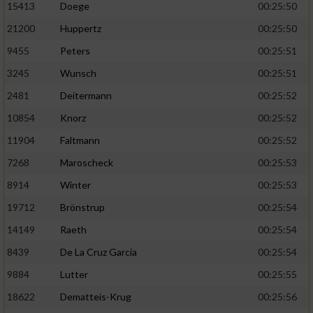
Speichern von oder Zugriff auf Informationen
15413
Doege
00:25:50
auf einem Endgerät
21200
Huppertz
00:25:50
Verwendung reduzierter Daten zur Auswahl
9455
Peters
00:25:51
von Werbeanzeigen
3245
Wunsch
00:25:51
Erstellung von Profilen für personalisierte
2481
Deitermann
00:25:52
Werbung
10854
Knorz
00:25:52
Verwendung von Profilen zur Auswahl
11904
Faltmann
00:25:52
personalisierter Werbung
7268
Maroscheck
00:25:53
Erstellung von Profilen zur Personalisierung
8914
Winter
00:25:53
von Inhalten
19712
Brönstrup
00:25:54
Verwendung von Profilen zur Auswahl
personalisierter Inhalte
14149
Raeth
00:25:54
8439
De La Cruz Garcia
00:25:54
Messung der Werbeleistung
9884
Lutter
00:25:55
18622
Dematteis-Krug
00:25:56
Messung der Performance von Inhalten