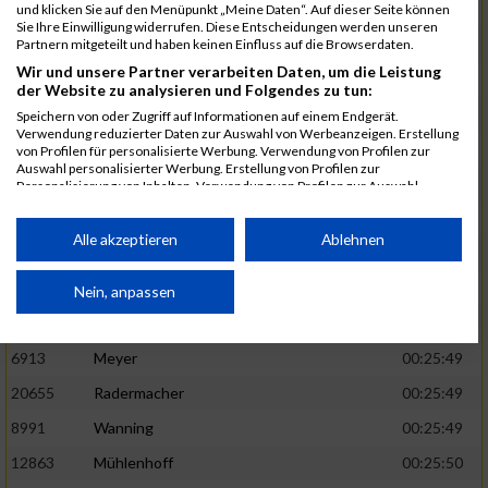
1582
Funken
00:25:42
und klicken Sie auf den Menüpunkt „Meine Daten“. Auf dieser Seite können
Sie Ihre Einwilligung widerrufen. Diese Entscheidungen werden unseren
12220
Cosma
00:25:43
Partnern mitgeteilt und haben keinen Einfluss auf die Browserdaten.
Wir und unsere Partner verarbeiten Daten, um die Leistung
9678
Exner
00:25:43
der Website zu analysieren und Folgendes zu tun:
11817
Schmaul-Klaibee
00:25:45
Speichern von oder Zugriff auf Informationen auf einem Endgerät.
Verwendung reduzierter Daten zur Auswahl von Werbeanzeigen. Erstellung
6812
Koch
00:25:47
von Profilen für personalisierte Werbung. Verwendung von Profilen zur
Auswahl personalisierter Werbung. Erstellung von Profilen zur
9610
Linß
00:25:47
Personalisierung von Inhalten. Verwendung von Profilen zur Auswahl
personalisierter Inhalte. Messung der Werbeleistung. Messung der
706
Wehmeier
00:25:48
Performance von Inhalten. Analyse von Zielgruppen durch Statistiken oder
Kombinationen von Daten aus verschiedenen Quellen. Entwicklung und
Alle akzeptieren
Ablehnen
14386
Küpper
00:25:48
Verbesserung der Angebote. Verwendung reduzierter Daten zur Auswahl
von Inhalten.
15455
Inhoff
00:25:48
Daten können außerhalb der Europäischen Union weitergegeben und in die
Nein, anpassen
USA gesendet werden.
10806
Erdmann
00:25:49
Ihre Einwilligung und die cookie Richtlinie gelten ausschließlich für diese
Website/App.
6913
Meyer
00:25:49
Partnerliste anzeigen (1 IAB-Anbieter)
20655
Radermacher
00:25:49
Wir nutzen Ihre Daten für folgende Zwecke:
8991
Wanning
00:25:49
IAB-Verarbeitungszwecke:
12863
Mühlenhoff
00:25:50