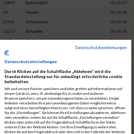
13859
Boltersdorf
00:25:37
54
Fässler
00:25:38
21905
Schumacher
00:25:38
13253
Schaefer
00:25:38
2317
Golbar
00:25:38
Datenschutzbestimmungen
5561
Lück
00:25:38
12006
Laudien
00:25:38
Datenschutzeinstellungen
9273
Nicotra
00:25:38
Durch Klicken auf die Schaltfläche „Ablehnen“ wird die
Standardeinstellung nur für unbedingt erforderliche cookie
7717
Lades
00:25:38
beibehalten.
15581
Adamczak
00:25:38
Wir und unsere Partner speichern und/oder greifen auf Informationen auf
einem Gerät zu, wie z. B. eindeutige IDs in cookie und anderen
3162
Heilig
00:25:39
Browserspeichern, um personenbezogene Daten zu verarbeiten. Einige
Anbieter verarbeiten Ihre personenbezogenen Daten möglicherweise
3107
Schork
00:25:40
aufgrund eines berechtigten Interesses. Um dem zu widersprechen, öffnen
Sie die „Einstellungen“. Sie können Ihre Einstellungen akzeptieren, ablehnen
5888
Regneri
00:25:41
oder verwalten, indem Sie auf die Schaltfläche „Einstellungen verwalten“
klicken oder jederzeit auf die Fingerabdruck-Schaltfläche in der linken
8971
Bien
00:25:42
unteren Ecke der Website klicken. Um Ihre Einwilligung zu widerrufen,
klicken Sie auf den Fingerabdruck oder den Link in der Fußzeile der Website