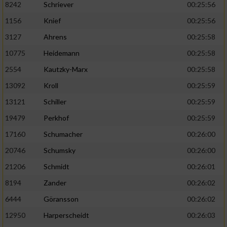
8242
Schriever
00:25:56
1156
Knief
00:25:56
Analyse von Zielgruppen durch Statistiken
oder Kombinationen von Daten aus
3127
Ahrens
00:25:58
verschiedenen Quellen
10775
Heidemann
00:25:58
Entwicklung und Verbesserung der Angebote
2554
Kautzky-Marx
00:25:58
13092
Kroll
00:25:59
Verwendung reduzierter Daten zur Auswahl
von Inhalten
13121
Schiller
00:25:59
IAB-Besonderheiten:
19479
Perkhof
00:25:59
17160
Schumacher
00:26:00
Verwendung genauer Standortdaten
20746
Schumsky
00:26:00
Geräte anhand von aktiv angeforderten
21206
Schmidt
00:26:01
Informationen identifizieren
8194
Zander
00:26:02
Nicht-IAB-Verarbeitungszwecke:
6444
Göransson
00:26:02
Notwendig
12950
Harperscheidt
00:26:03