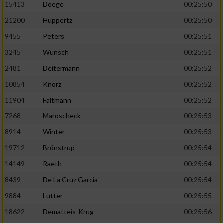
Speichern von oder Zugriff auf Informationen
15413
Doege
00:25:50
auf einem Endgerät
21200
Huppertz
00:25:50
Verwendung reduzierter Daten zur Auswahl
9455
Peters
00:25:51
von Werbeanzeigen
3245
Wunsch
00:25:51
Erstellung von Profilen für personalisierte
2481
Deitermann
00:25:52
Werbung
10854
Knorz
00:25:52
Verwendung von Profilen zur Auswahl
11904
Faltmann
00:25:52
personalisierter Werbung
7268
Maroscheck
00:25:53
Erstellung von Profilen zur Personalisierung
8914
Winter
00:25:53
von Inhalten
19712
Brönstrup
00:25:54
Verwendung von Profilen zur Auswahl
personalisierter Inhalte
14149
Raeth
00:25:54
8439
De La Cruz Garcia
00:25:54
Messung der Werbeleistung
9884
Lutter
00:25:55
18622
Dematteis-Krug
00:25:56
Messung der Performance von Inhalten