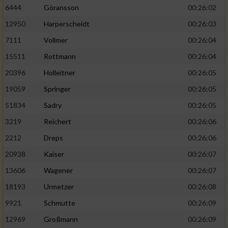
6444
Göransson
00:26:02
Performance
12950
Harperscheidt
00:26:03
7111
Vollmer
00:26:04
Funktional
15511
Rottmann
00:26:04
20396
Holleitner
00:26:05
Werbung
19059
Springer
00:26:05
51834
Sadry
00:26:05
3219
Reichert
00:26:06
2212
Dreps
00:26:06
20938
Kaiser
00:26:07
13606
Wagener
00:26:07
18193
Urmetzer
00:26:08
9921
Schmutte
00:26:09
12969
Großmann
00:26:09