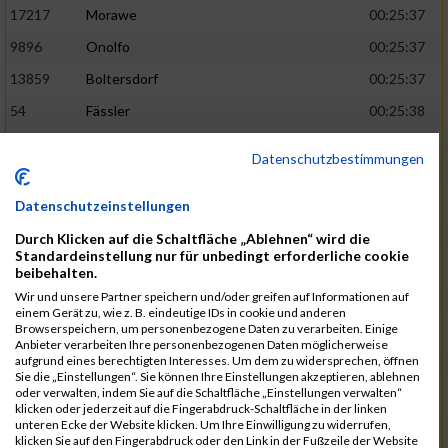
17217
Morawe
00:25:37
9896
Onolfo
00:25:37
13859
Boltersdorf
00:25:37
54
Fässler
00:25:38
21905
Schumacher
00:25:38
Datenschutzbestimmungen
13253
Schaefer
00:25:38
Datenschutzeinstellungen
2317
Golbar
00:25:38
Durch Klicken auf die Schaltfläche „Ablehnen“ wird die
5561
Lück
00:25:38
Standardeinstellung nur für unbedingt erforderliche cookie
12006
Laudien
00:25:38
beibehalten.
Wir und unsere Partner speichern und/oder greifen auf Informationen auf
9273
Nicotra
00:25:38
einem Gerät zu, wie z. B. eindeutige IDs in cookie und anderen
Browserspeichern, um personenbezogene Daten zu verarbeiten. Einige
7717
Lades
00:25:38
Anbieter verarbeiten Ihre personenbezogenen Daten möglicherweise
aufgrund eines berechtigten Interesses. Um dem zu widersprechen, öffnen
15581
Adamczak
00:25:38
Sie die „Einstellungen“. Sie können Ihre Einstellungen akzeptieren, ablehnen
oder verwalten, indem Sie auf die Schaltfläche „Einstellungen verwalten“
3162
Heilig
00:25:39
klicken oder jederzeit auf die Fingerabdruck-Schaltfläche in der linken
unteren Ecke der Website klicken. Um Ihre Einwilligung zu widerrufen,
3107
Schork
00:25:40
klicken Sie auf den Fingerabdruck oder den Link in der Fußzeile der Website