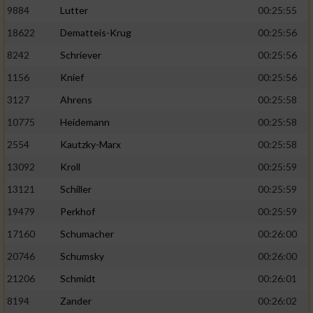
9884
Lutter
00:25:55
Analyse von Zielgruppen durch Statistiken
18622
Dematteis-Krug
00:25:56
oder Kombinationen von Daten aus
8242
Schriever
00:25:56
verschiedenen Quellen
1156
Knief
00:25:56
Entwicklung und Verbesserung der Angebote
3127
Ahrens
00:25:58
Verwendung reduzierter Daten zur Auswahl
10775
Heidemann
00:25:58
von Inhalten
2554
Kautzky-Marx
00:25:58
IAB-Besonderheiten:
13092
Kroll
00:25:59
Verwendung genauer Standortdaten
13121
Schiller
00:25:59
19479
Perkhof
00:25:59
Geräte anhand von aktiv angeforderten
17160
Schumacher
00:26:00
Informationen identifizieren
20746
Schumsky
00:26:00
Nicht-IAB-Verarbeitungszwecke:
21206
Schmidt
00:26:01
Notwendig
8194
Zander
00:26:02