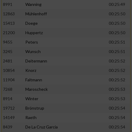
Speichern von oder Zugriff auf Informationen
8991
Wanning
00:25:49
auf einem Endgerät
12863
Mühlenhoff
00:25:50
Verwendung reduzierter Daten zur Auswahl
15413
Doege
00:25:50
von Werbeanzeigen
21200
Huppertz
00:25:50
Erstellung von Profilen für personalisierte
Werbung
9455
Peters
00:25:51
3245
Wunsch
00:25:51
Verwendung von Profilen zur Auswahl
personalisierter Werbung
2481
Deitermann
00:25:52
10854
Knorz
00:25:52
Erstellung von Profilen zur Personalisierung
von Inhalten
11904
Faltmann
00:25:52
7268
Maroscheck
00:25:53
Verwendung von Profilen zur Auswahl
personalisierter Inhalte
8914
Winter
00:25:53
19712
Brönstrup
00:25:54
Messung der Werbeleistung
14149
Raeth
00:25:54
8439
De La Cruz Garcia
00:25:54
Messung der Performance von Inhalten