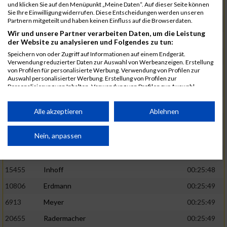
und klicken Sie auf den Menüpunkt „Meine Daten“. Auf dieser Seite können
5888
Regneri
00:25:41
Sie Ihre Einwilligung widerrufen. Diese Entscheidungen werden unseren
Partnern mitgeteilt und haben keinen Einfluss auf die Browserdaten.
8971
Bien
00:25:42
Wir und unsere Partner verarbeiten Daten, um die Leistung
1582
Funken
00:25:42
der Website zu analysieren und Folgendes zu tun:
Speichern von oder Zugriff auf Informationen auf einem Endgerät.
12220
Cosma
00:25:43
Verwendung reduzierter Daten zur Auswahl von Werbeanzeigen. Erstellung
von Profilen für personalisierte Werbung. Verwendung von Profilen zur
9678
Exner
00:25:43
Auswahl personalisierter Werbung. Erstellung von Profilen zur
Personalisierung von Inhalten. Verwendung von Profilen zur Auswahl
11817
Schmaul-Klaibee
00:25:45
personalisierter Inhalte. Messung der Werbeleistung. Messung der
Performance von Inhalten. Analyse von Zielgruppen durch Statistiken oder
6812
Koch
00:25:47
Kombinationen von Daten aus verschiedenen Quellen. Entwicklung und
Alle akzeptieren
Ablehnen
Verbesserung der Angebote. Verwendung reduzierter Daten zur Auswahl
9610
Linß
00:25:47
von Inhalten.
Daten können außerhalb der Europäischen Union weitergegeben und in die
Nein, anpassen
706
Wehmeier
00:25:48
USA gesendet werden.
14386
Küpper
00:25:48
Ihre Einwilligung und die cookie Richtlinie gelten ausschließlich für diese
Website/App.
15455
Inhoff
00:25:48
Partnerliste anzeigen (1 IAB-Anbieter)
10806
Erdmann
00:25:49
Wir nutzen Ihre Daten für folgende Zwecke:
6913
Meyer
00:25:49
IAB-Verarbeitungszwecke:
20655
Radermacher
00:25:49