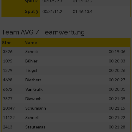
00:07:29.3
01:15:02.2
Split 2
00:31:11.2
01:46:13.4
Split 3
Team AVG / Teamwertung
Stnr
Name
3826
Scheck
00:19:06
1095
Bühler
00:20:03
1379
Tiegel
00:20:26
4698
Diethers
00:20:27
6672
Van Gulik
00:20:31
7877
Diawuoh
00:21:09
20049
Schürmann
00:21:15
11122
Schnell
00:21:22
2413
Stautemas
00:21:28