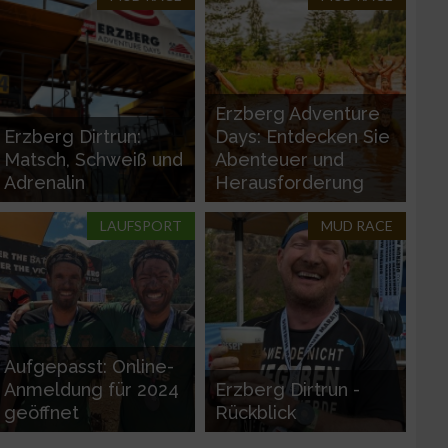
g
Erzberg Adventure
Erzberg Dirtrun:
Days: Entdecken Sie
Matsch, Schweiß und
Abenteuer und
Adrenalin
Herausforderung
LAUFSPORT
MUD RACE
n von Daten aus
Aufgepasst: Online-
Anmeldung für 2024
Erzberg Dirtrun -
geöffnet
Rückblick