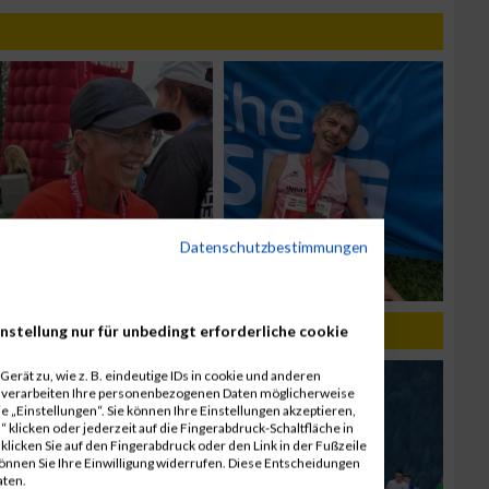
Datenschutzbestimmungen
nstellung nur für unbedingt erforderliche cookie
erät zu, wie z. B. eindeutige IDs in cookie und anderen
r verarbeiten Ihre personenbezogenen Daten möglicherweise
 „Einstellungen“. Sie können Ihre Einstellungen akzeptieren,
 klicken oder jederzeit auf die Fingerabdruck-Schaltfläche in
klicken Sie auf den Fingerabdruck oder den Link in der Fußzeile
können Sie Ihre Einwilligung widerrufen. Diese Entscheidungen
aten.