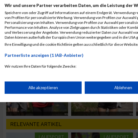
Wir und unsere Partner verarbeiten Daten, um die Leistung der W
Speichern von oder Zugriff auf Informationen auf einem Endgerät. Verwendung r
von Profilen für personalisierte Werbung. Verwendung von Profilen zur Auswahl p
Personalisierung von Inhalten. Verwendung von Profilen zur Auswahl personalis
Performance von Inhalten. Analyse von Zielgruppen durch Statistiken oder Komb
und Verbesserung der Angebote. Verwendung reduzierter Daten zur Auswahl von
Daten können außerhalb der Europäischen Union weitergegeben und in die USA 
ALBUM ERZBERG LAUF / 21.08.2010
Ihre Einwilligung und die cookie Richtlinie gelten ausschließlich für diese Website
Partnerliste anzeigen (1 IAB-Anbieter)
Wir nutzen Ihre Daten für folgende Zwecke:
IAB-Verarbeitungszwecke:
Speichern von oder Zugriff auf Informationen auf einem Endge
Alle akzeptieren
Ablehnen
Verwendung reduzierter Daten zur Auswahl von Werbeanzeige
RELEVANTE ARTIKEL
Erstellung von Profilen für personalisierte Werbung
LAUFSPORT
LAUFSPORT