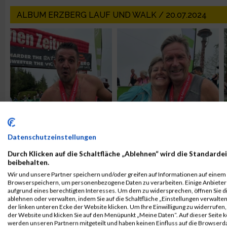
ALBUM ERZBERG LAUF UND WALK / 20.07.2024
Datenschutzeinstellungen
Durch Klicken auf die Schaltfläche „Ablehnen“ wird die Standardei
ALBUM ERZBERGLAUF / 13.08.2011
beibehalten.
Wir und unsere Partner speichern und/oder greifen auf Informationen auf einem G
Browserspeichern, um personenbezogene Daten zu verarbeiten. Einige Anbiete
aufgrund eines berechtigten Interesses. Um dem zu widersprechen, öffnen Sie die
ablehnen oder verwalten, indem Sie auf die Schaltfläche „Einstellungen verwalten“
der linken unteren Ecke der Website klicken. Um Ihre Einwilligung zu widerrufen, 
der Website und klicken Sie auf den Menüpunkt „Meine Daten“. Auf dieser Seite 
werden unseren Partnern mitgeteilt und haben keinen Einfluss auf die Browserd