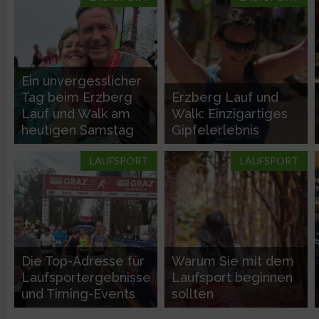
Verwendung von Profilen zur Auswahl personalisierter Werbun
Erstellung von Profilen zur Personalisierung von Inhalten
Ein unvergesslicher
Tag beim Erzberg
Erzberg Lauf und
Verwendung von Profilen zur Auswahl personalisierter Inhalte
Lauf und Walk am
Walk: Einzigartiges
heutigen Samstag
Gipfelerlebnis
Messung der Werbeleistung
LAUFSPORT
LAUFSPORT
Messung der Performance von Inhalten
Analyse von Zielgruppen durch Statistiken oder Kombinatione
verschiedenen Quellen
Die Top-Adresse für
Warum Sie mit dem
Laufsportergebnisse
Laufsport beginnen
Entwicklung und Verbesserung der Angebote
und Timing-Events
sollten