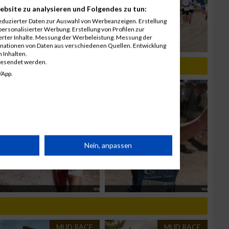
ebsite zu analysieren und Folgendes zu tun:
eduzierter Daten zur Auswahl von Werbeanzeigen. Erstellung
ersonalisierter Werbung. Erstellung von Profilen zur
ierter Inhalte. Messung der Werbeleistung. Messung der
inationen von Daten aus verschiedenen Quellen. Entwicklung
 Inhalten.
gesendet werden.
/App.
rät
Nein, anpassen
n
MUD RACE
MUD RACE