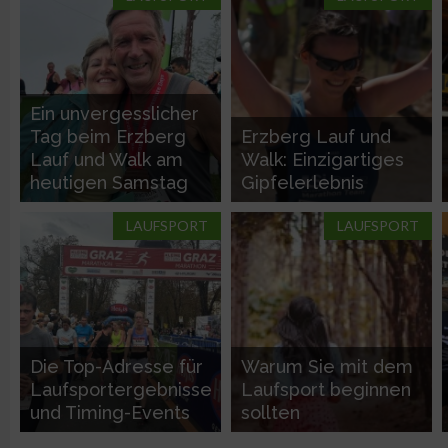
Verwendung von Profilen zur Auswahl personalisierter Werbun
Erstellung von Profilen zur Personalisierung von Inhalten
Ein unvergesslicher
Tag beim Erzberg
Erzberg Lauf und
Verwendung von Profilen zur Auswahl personalisierter Inhalte
Lauf und Walk am
Walk: Einzigartiges
heutigen Samstag
Gipfelerlebnis
Messung der Werbeleistung
LAUFSPORT
LAUFSPORT
Messung der Performance von Inhalten
Analyse von Zielgruppen durch Statistiken oder Kombinatione
verschiedenen Quellen
Die Top-Adresse für
Warum Sie mit dem
Laufsportergebnisse
Laufsport beginnen
Entwicklung und Verbesserung der Angebote
und Timing-Events
sollten