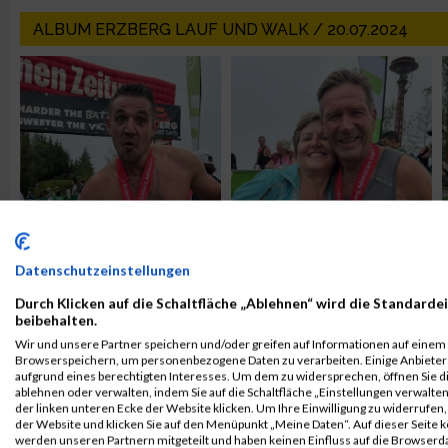
ALBUM ERZBERG LAUF UND WALK / 20.07.2024
Datenschutzeinstellungen
Durch Klicken auf die Schaltfläche „Ablehnen“ wird die Standardei
ALBUM ERZBERGLAUF / 13.08.2011
beibehalten.
Wir und unsere Partner speichern und/oder greifen auf Informationen auf einem G
Browserspeichern, um personenbezogene Daten zu verarbeiten. Einige Anbiete
aufgrund eines berechtigten Interesses. Um dem zu widersprechen, öffnen Sie die
ablehnen oder verwalten, indem Sie auf die Schaltfläche „Einstellungen verwalten“
der linken unteren Ecke der Website klicken. Um Ihre Einwilligung zu widerrufen, 
der Website und klicken Sie auf den Menüpunkt „Meine Daten“. Auf dieser Seite 
werden unseren Partnern mitgeteilt und haben keinen Einfluss auf die Browserd