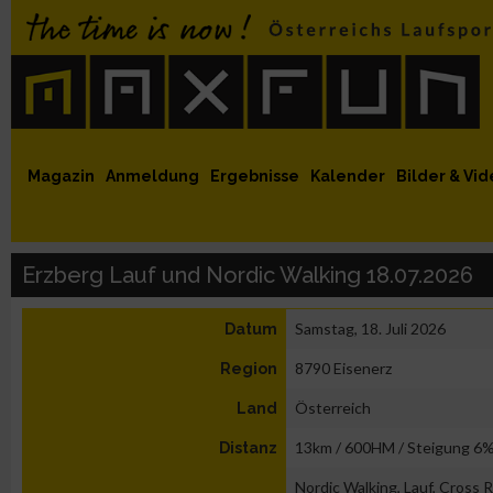
 auf Facebook
MaxFun auf Youtube
MaxFun auf Twitter
MaxFun auf Instagram
MaxFun Newsletter abonnieren
Magazin
Anmeldung
Ergebnisse
Kalender
Bilder & Vid
Erzberg Lauf und Nordic Walking 18.07.2026
Samstag, 18. Juli 2026
Datum
8790 Eisenerz
Region
Österreich
Land
13km / 600HM / Steigung 6
Distanz
Nordic Walking, Lauf, Cross R