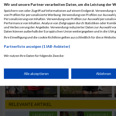
Wir und unsere Partner verarbeiten Daten, um die Leistung der W
Speichern von oder Zugriff auf Informationen auf einem Endgerät. Verwendung r
von Profilen für personalisierte Werbung. Verwendung von Profilen zur Auswahl p
Personalisierung von Inhalten. Verwendung von Profilen zur Auswahl personalis
Performance von Inhalten. Analyse von Zielgruppen durch Statistiken oder Komb
und Verbesserung der Angebote. Verwendung reduzierter Daten zur Auswahl von
Daten können außerhalb der Europäischen Union weitergegeben und in die USA 
ALBUM ERZBERG LAUF / 21.08.2010
Ihre Einwilligung und die cookie Richtlinie gelten ausschließlich für diese Website
Partnerliste anzeigen (1 IAB-Anbieter)
Wir nutzen Ihre Daten für folgende Zwecke:
IAB-Verarbeitungszwecke:
Speichern von oder Zugriff auf Informationen auf einem Endge
Alle akzeptieren
Ablehnen
Verwendung reduzierter Daten zur Auswahl von Werbeanzeige
RELEVANTE ARTIKEL
Erstellung von Profilen für personalisierte Werbung
LAUFSPORT
LAUFSPORT