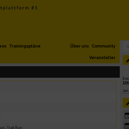
eos
Trainingspläne
Über uns
Community
Veranstalter
%
1
un, Trail Run
1