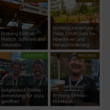
g
Erzberg Adventure
Erzberg Dirtrun:
Days: Entdecken Sie
Matsch, Schweiß und
Abenteuer und
Adrenalin
Herausforderung
LAUFSPORT
MUD RACE
n von Daten aus
Aufgepasst: Online-
Anmeldung für 2024
Erzberg Dirtrun -
geöffnet
Rückblick