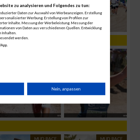
ebsite zu analysieren und Folgendes zu tun:
eduzierter Daten zur Auswahl von Werbeanzeigen. Erstellung
ersonalisierter Werbung. Erstellung von Profilen zur
ierter Inhalte. Messung der Werbeleistung. Messung der
inationen von Daten aus verschiedenen Quellen. Entwicklung
 Inhalten.
gesendet werden.
/App.
rät
Nein, anpassen
n
MUD RACE
MUD RACE