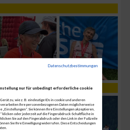
Datenschutzbestimmungen
nstellung nur für unbedingt erforderliche cookie
erät zu, wie z. B. eindeutige IDs in cookie und anderen
r verarbeiten Ihre personenbezogenen Daten möglicherweise
 „Einstellungen“. Sie können Ihre Einstellungen akzeptieren,
 klicken oder jederzeit auf die Fingerabdruck-Schaltfläche in
klicken Sie auf den Fingerabdruck oder den Link in der Fußzeile
können Sie Ihre Einwilligung widerrufen. Diese Entscheidungen
aten.