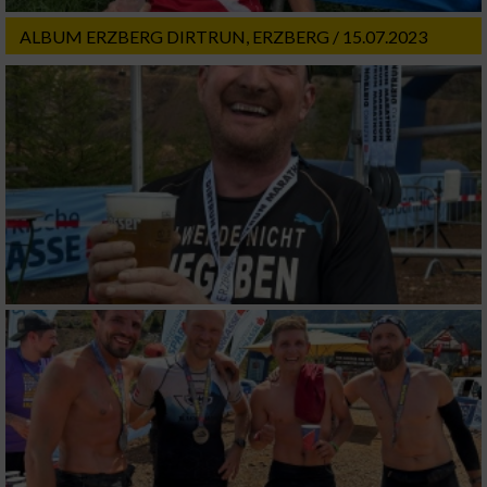
Messung der Werbeleistung
ALBUM ERZBERG DIRTRUN, ERZBERG / 15.07.2023
Messung der Performance von Inhalten
Analyse von Zielgruppen durch Statistiken
oder Kombinationen von Daten aus
verschiedenen Quellen
Entwicklung und Verbesserung der Angebote
Verwendung reduzierter Daten zur Auswahl
von Inhalten
IAB-Besonderheiten:
Verwendung genauer Standortdaten
Geräte anhand von aktiv angeforderten
Informationen identifizieren
Nicht-IAB-Verarbeitungszwecke: