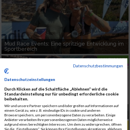
Mud Race Events: Eine spritzige Entwicklung im
Sportbereich
LAUFSPORT
Datenschutzbestimmungen
Datenschutzeinstellungen
Durch Klicken auf die Schaltfläche „Ablehnen“ wird die
Standardeinstellung nur für unbedingt erforderliche cookie
beibehalten.
Wir und unsere Partner speichern und/oder greifen auf Informationen auf
Aufgepasst: Online-Anmeldung für 2024
einem Gerät zu, wie z. B. eindeutige IDs in cookie und anderen
geöffnet
Browserspeichern, um personenbezogene Daten zu verarbeiten. Einige
Anbieter verarbeiten Ihre personenbezogenen Daten möglicherweise
aufgrund eines berechtigten Interesses. Um dem zu widersprechen, öffnen
ALBUM ERZBERG LAUF UND WALK / 20.07.2024
Sie die „Einstellungen“. Sie können Ihre Einstellungen akzeptieren, ablehnen