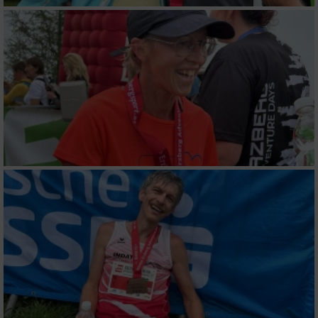
Wir nutzen Ihre Daten für folgende Zwecke:
IAB-Verarbeitungszwecke:
Speichern von oder Zugriff auf Informationen
auf einem Endgerät
Verwendung reduzierter Daten zur Auswahl
von Werbeanzeigen
Erstellung von Profilen für personalisierte
Werbung
Verwendung von Profilen zur Auswahl
personalisierter Werbung
Erstellung von Profilen zur Personalisierung
von Inhalten
Verwendung von Profilen zur Auswahl
personalisierter Inhalte