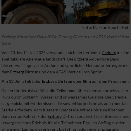
Foto: MaxFun Sports/Köb
Erzberg Adventure Days 2024: Erzberg Dirtrun und AT&S Vertical Iron
Sprin
Vom 13. bis 14. Juli 2024 verwandelt sich der berühmte
Erzberg
in eine
spektakuläre Abenteuerlandschaft. Die
Erzberg
Adventure Days
bieten zwei Tage voller Action und sportlicher Herausforderungen mit
dem
Erzberg
Dirtrun und dem AT&S Vertical Iron Sprint.
Am 13. Juli steht der
Erzberg
Dirtrun über 8km auf dem Programm.
Dieser Hindernislauf führt die Teilnehmer über einen anspruchsvollen
Kurs durch Schlamm, Wasser und unwegsames Gelände. Die Strecke
ist gespickt mit Hindernissen, die sowohl körperliche als auch mentale
Stärke erfordern. Vom Klettern über steile Wände bis zum Kriechen
durch enge Röhren – der
Erzberg
Dirtrun verspricht ein intensives und
unvergessliches Erlebnis für alle Teilnehmer. Egal, ob Anfänger oder
erfahrener Läufer, dieser Event bietet für jeden eine einzigartige