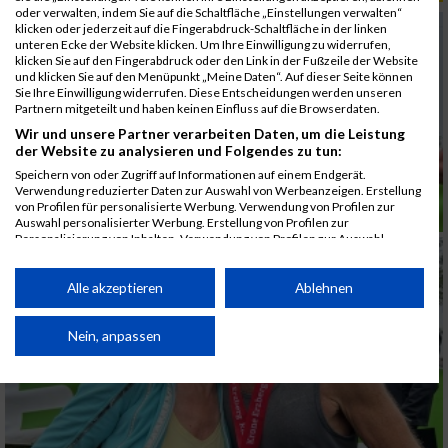
oder verwalten, indem Sie auf die Schaltfläche „Einstellungen verwalten“
klicken oder jederzeit auf die Fingerabdruck-Schaltfläche in der linken
unteren Ecke der Website klicken. Um Ihre Einwilligung zu widerrufen,
klicken Sie auf den Fingerabdruck oder den Link in der Fußzeile der Website
und klicken Sie auf den Menüpunkt „Meine Daten“. Auf dieser Seite können
Sie Ihre Einwilligung widerrufen. Diese Entscheidungen werden unseren
Partnern mitgeteilt und haben keinen Einfluss auf die Browserdaten.
Wir und unsere Partner verarbeiten Daten, um die Leistung
der Website zu analysieren und Folgendes zu tun:
Speichern von oder Zugriff auf Informationen auf einem Endgerät.
Verwendung reduzierter Daten zur Auswahl von Werbeanzeigen. Erstellung
von Profilen für personalisierte Werbung. Verwendung von Profilen zur
Auswahl personalisierter Werbung. Erstellung von Profilen zur
Personalisierung von Inhalten. Verwendung von Profilen zur Auswahl
personalisierter Inhalte. Messung der Werbeleistung. Messung der
Performance von Inhalten. Analyse von Zielgruppen durch Statistiken oder
Kombinationen von Daten aus verschiedenen Quellen. Entwicklung und
Alle akzeptieren
Ablehnen
Verbesserung der Angebote. Verwendung reduzierter Daten zur Auswahl
von Inhalten.
Daten können außerhalb der Europäischen Union weitergegeben und in die
Nein, anpassen
USA gesendet werden.
Ihre Einwilligung und die cookie Richtlinie gelten ausschließlich für diese
Website/App.
Partnerliste anzeigen (1 IAB-Anbieter)