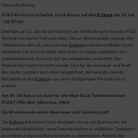
Herausforderung.
AT&S Vertical Iron Sprint: Hoch hinaus auf den
Erzberg
am 13. Juli
- 16:30 Uhr
Ebenfalls am 13. Juli mit der Startzeit um 16:30 Uhr geht es beim AT&S
Vertical Iron Sprint steil nach oben. Dieser Wettbewerb verlangt den
Teilnehmern alles ab, wenn sie den
Erzberg
in einem vertikalen Sprint
erklimmen. Die Strecke führt über steile Anstiege und bietet eine
atemberaubende Aussicht auf die umliegende Landschaft. Der
Vertical Iron Sprint ist nicht nur ein Test für die Ausdauer und Kraft
der Läufer, sondern auch eine Gelegenheit, die beeindruckende
Naturkulisse des
Erzberg
s aus einer einzigartigen Perspektive zu
erleben.
Am 14. Juli heisst es dann für alle Mud-Race TeilnehmerInnen
START FREI über 16km bzw. 24km
Ein Wochenende voller Abenteuer und Gemeinschaft
Die
Erzberg
Adventure Days sind mehr als nur ein Sportevent. Sie
bieten die Möglichkeit, neue Freundschaften zu schließen, Teamgeist
zu erleben und persönliche Grenzen zu überwinden. Abseits der