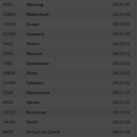
Speichern von oder Zugriff auf Informationen
8991
Wanning
00:25:49
auf einem Endgerät
12863
Mühlenhoff
00:25:50
Verwendung reduzierter Daten zur Auswahl
15413
Doege
00:25:50
von Werbeanzeigen
21200
Huppertz
00:25:50
Erstellung von Profilen für personalisierte
Werbung
9455
Peters
00:25:51
3245
Wunsch
00:25:51
Verwendung von Profilen zur Auswahl
personalisierter Werbung
2481
Deitermann
00:25:52
10854
Knorz
00:25:52
Erstellung von Profilen zur Personalisierung
von Inhalten
11904
Faltmann
00:25:52
7268
Maroscheck
00:25:53
Verwendung von Profilen zur Auswahl
personalisierter Inhalte
8914
Winter
00:25:53
19712
Brönstrup
00:25:54
Messung der Werbeleistung
14149
Raeth
00:25:54
8439
De La Cruz Garcia
00:25:54
Messung der Performance von Inhalten