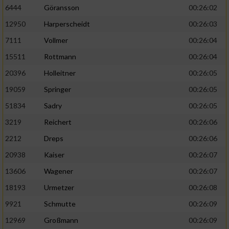
6444
Göransson
00:26:02
Performance
12950
Harperscheidt
00:26:03
7111
Vollmer
00:26:04
Funktional
15511
Rottmann
00:26:04
20396
Holleitner
00:26:05
Werbung
19059
Springer
00:26:05
51834
Sadry
00:26:05
3219
Reichert
00:26:06
2212
Dreps
00:26:06
20938
Kaiser
00:26:07
13606
Wagener
00:26:07
18193
Urmetzer
00:26:08
9921
Schmutte
00:26:09
12969
Großmann
00:26:09