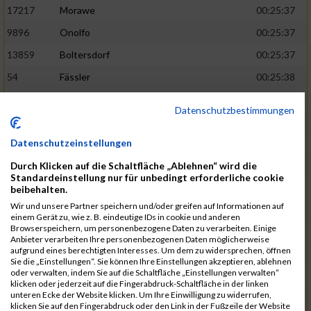
17217
Morawe
00:25:37
9896
Onolfo
00:25:37
13859
Boltersdorf
00:25:37
54
Fässler
00:25:38
21905
Schumacher
00:25:38
Datenschutzbestimmungen
13253
Schaefer
00:25:38
Datenschutzeinstellungen
2317
Golbar
00:25:38
Durch Klicken auf die Schaltfläche „Ablehnen“ wird die
5561
Lück
00:25:38
Standardeinstellung nur für unbedingt erforderliche cookie
12006
Laudien
00:25:38
beibehalten.
Wir und unsere Partner speichern und/oder greifen auf Informationen auf
9273
Nicotra
00:25:38
einem Gerät zu, wie z. B. eindeutige IDs in cookie und anderen
Browserspeichern, um personenbezogene Daten zu verarbeiten. Einige
7717
Lades
00:25:38
Anbieter verarbeiten Ihre personenbezogenen Daten möglicherweise
aufgrund eines berechtigten Interesses. Um dem zu widersprechen, öffnen
15581
Adamczak
00:25:38
Sie die „Einstellungen“. Sie können Ihre Einstellungen akzeptieren, ablehnen
oder verwalten, indem Sie auf die Schaltfläche „Einstellungen verwalten“
3162
Heilig
00:25:39
klicken oder jederzeit auf die Fingerabdruck-Schaltfläche in der linken
unteren Ecke der Website klicken. Um Ihre Einwilligung zu widerrufen,
3107
Schork
00:25:40
klicken Sie auf den Fingerabdruck oder den Link in der Fußzeile der Website