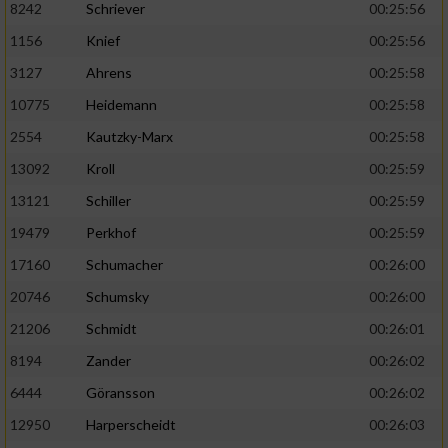
8242
Schriever
00:25:56
1156
Knief
00:25:56
Analyse von Zielgruppen durch Statistiken
oder Kombinationen von Daten aus
3127
Ahrens
00:25:58
verschiedenen Quellen
10775
Heidemann
00:25:58
Entwicklung und Verbesserung der Angebote
2554
Kautzky-Marx
00:25:58
13092
Kroll
00:25:59
Verwendung reduzierter Daten zur Auswahl
von Inhalten
13121
Schiller
00:25:59
IAB-Besonderheiten:
19479
Perkhof
00:25:59
17160
Schumacher
00:26:00
Verwendung genauer Standortdaten
20746
Schumsky
00:26:00
Geräte anhand von aktiv angeforderten
21206
Schmidt
00:26:01
Informationen identifizieren
8194
Zander
00:26:02
Nicht-IAB-Verarbeitungszwecke:
6444
Göransson
00:26:02
Notwendig
12950
Harperscheidt
00:26:03