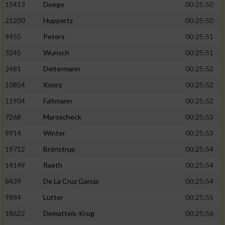
Speichern von oder Zugriff auf Informationen
15413
Doege
00:25:50
auf einem Endgerät
21200
Huppertz
00:25:50
Verwendung reduzierter Daten zur Auswahl
9455
Peters
00:25:51
von Werbeanzeigen
3245
Wunsch
00:25:51
Erstellung von Profilen für personalisierte
2481
Deitermann
00:25:52
Werbung
10854
Knorz
00:25:52
Verwendung von Profilen zur Auswahl
11904
Faltmann
00:25:52
personalisierter Werbung
7268
Maroscheck
00:25:53
Erstellung von Profilen zur Personalisierung
8914
Winter
00:25:53
von Inhalten
19712
Brönstrup
00:25:54
Verwendung von Profilen zur Auswahl
personalisierter Inhalte
14149
Raeth
00:25:54
8439
De La Cruz Garcia
00:25:54
Messung der Werbeleistung
9884
Lutter
00:25:55
18622
Dematteis-Krug
00:25:56
Messung der Performance von Inhalten