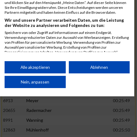
1582
Funken
00:25:42
und klicken Sie auf den Menüpunkt „Meine Daten“. Auf dieser Seite können
Sie Ihre Einwilligung widerrufen. Diese Entscheidungen werden unseren
12220
Cosma
00:25:43
Partnern mitgeteilt und haben keinen Einfluss auf die Browserdaten.
Wir und unsere Partner verarbeiten Daten, um die Leistung
9678
Exner
00:25:43
der Website zu analysieren und Folgendes zu tun:
11817
Schmaul-Klaibee
00:25:45
Speichern von oder Zugriff auf Informationen auf einem Endgerät.
Verwendung reduzierter Daten zur Auswahl von Werbeanzeigen. Erstellung
6812
Koch
00:25:47
von Profilen für personalisierte Werbung. Verwendung von Profilen zur
Auswahl personalisierter Werbung. Erstellung von Profilen zur
9610
Linß
00:25:47
Personalisierung von Inhalten. Verwendung von Profilen zur Auswahl
personalisierter Inhalte. Messung der Werbeleistung. Messung der
706
Wehmeier
00:25:48
Performance von Inhalten. Analyse von Zielgruppen durch Statistiken oder
Kombinationen von Daten aus verschiedenen Quellen. Entwicklung und
Alle akzeptieren
Ablehnen
14386
Küpper
00:25:48
Verbesserung der Angebote. Verwendung reduzierter Daten zur Auswahl
von Inhalten.
15455
Inhoff
00:25:48
Daten können außerhalb der Europäischen Union weitergegeben und in die
Nein, anpassen
USA gesendet werden.
10806
Erdmann
00:25:49
Ihre Einwilligung und die cookie Richtlinie gelten ausschließlich für diese
Website/App.
6913
Meyer
00:25:49
Partnerliste anzeigen (1 IAB-Anbieter)
20655
Radermacher
00:25:49
Wir nutzen Ihre Daten für folgende Zwecke:
8991
Wanning
00:25:49
IAB-Verarbeitungszwecke:
12863
Mühlenhoff
00:25:50