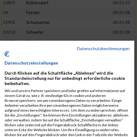
13859
Boltersdorf
00:25:37
54
Fässler
00:25:38
21905
Schumacher
00:25:38
13253
Schaefer
00:25:38
2317
Golbar
00:25:38
Datenschutzbestimmungen
5561
Lück
00:25:38
12006
Laudien
00:25:38
Datenschutzeinstellungen
9273
Nicotra
00:25:38
Durch Klicken auf die Schaltfläche „Ablehnen“ wird die
Standardeinstellung nur für unbedingt erforderliche cookie
7717
Lades
00:25:38
beibehalten.
15581
Adamczak
00:25:38
Wir und unsere Partner speichern und/oder greifen auf Informationen auf
einem Gerät zu, wie z. B. eindeutige IDs in cookie und anderen
3162
Heilig
00:25:39
Browserspeichern, um personenbezogene Daten zu verarbeiten. Einige
Anbieter verarbeiten Ihre personenbezogenen Daten möglicherweise
3107
Schork
00:25:40
aufgrund eines berechtigten Interesses. Um dem zu widersprechen, öffnen
Sie die „Einstellungen“. Sie können Ihre Einstellungen akzeptieren, ablehnen
5888
Regneri
00:25:41
oder verwalten, indem Sie auf die Schaltfläche „Einstellungen verwalten“
klicken oder jederzeit auf die Fingerabdruck-Schaltfläche in der linken
8971
Bien
00:25:42
unteren Ecke der Website klicken. Um Ihre Einwilligung zu widerrufen,
klicken Sie auf den Fingerabdruck oder den Link in der Fußzeile der Website