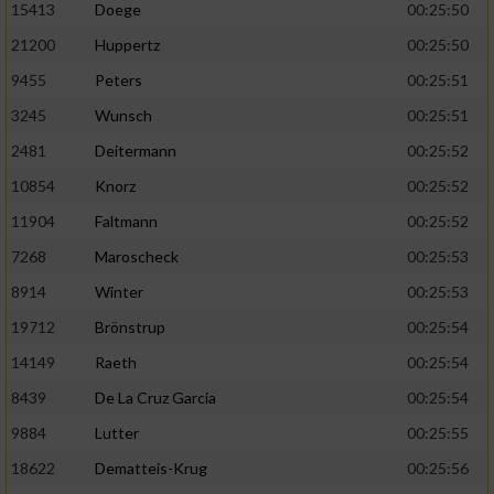
Speichern von oder Zugriff auf Informationen
15413
Doege
00:25:50
auf einem Endgerät
21200
Huppertz
00:25:50
Verwendung reduzierter Daten zur Auswahl
9455
Peters
00:25:51
von Werbeanzeigen
3245
Wunsch
00:25:51
Erstellung von Profilen für personalisierte
2481
Deitermann
00:25:52
Werbung
10854
Knorz
00:25:52
Verwendung von Profilen zur Auswahl
11904
Faltmann
00:25:52
personalisierter Werbung
7268
Maroscheck
00:25:53
Erstellung von Profilen zur Personalisierung
8914
Winter
00:25:53
von Inhalten
19712
Brönstrup
00:25:54
Verwendung von Profilen zur Auswahl
personalisierter Inhalte
14149
Raeth
00:25:54
8439
De La Cruz Garcia
00:25:54
Messung der Werbeleistung
9884
Lutter
00:25:55
18622
Dematteis-Krug
00:25:56
Messung der Performance von Inhalten