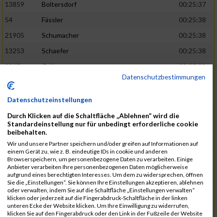
13859
Boltersdorf
00:25:37
54
Fässler
00:25:38
21905
Schumacher
00:25:38
13253
Schaefer
00:25:38
2317
Golbar
00:25:38
Datenschutzbestimmungen
5561
Lück
00:25:38
12006
Laudien
00:25:38
Datenschutzeinstellungen
9273
Nicotra
00:25:38
Durch Klicken auf die Schaltfläche „Ablehnen“ wird die
Standardeinstellung nur für unbedingt erforderliche cookie
7717
Lades
00:25:38
beibehalten.
15581
Adamczak
00:25:38
Wir und unsere Partner speichern und/oder greifen auf Informationen auf
einem Gerät zu, wie z. B. eindeutige IDs in cookie und anderen
3162
Heilig
00:25:39
Browserspeichern, um personenbezogene Daten zu verarbeiten. Einige
Anbieter verarbeiten Ihre personenbezogenen Daten möglicherweise
3107
Schork
00:25:40
aufgrund eines berechtigten Interesses. Um dem zu widersprechen, öffnen
Sie die „Einstellungen“. Sie können Ihre Einstellungen akzeptieren, ablehnen
5888
Regneri
00:25:41
oder verwalten, indem Sie auf die Schaltfläche „Einstellungen verwalten“
klicken oder jederzeit auf die Fingerabdruck-Schaltfläche in der linken
8971
Bien
00:25:42
unteren Ecke der Website klicken. Um Ihre Einwilligung zu widerrufen,
klicken Sie auf den Fingerabdruck oder den Link in der Fußzeile der Website