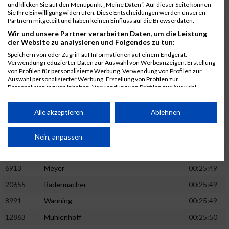
1582
Funken
00:25:42
und klicken Sie auf den Menüpunkt „Meine Daten“. Auf dieser Seite können
Sie Ihre Einwilligung widerrufen. Diese Entscheidungen werden unseren
12220
Cosma
00:25:43
Partnern mitgeteilt und haben keinen Einfluss auf die Browserdaten.
Wir und unsere Partner verarbeiten Daten, um die Leistung
9678
Exner
00:25:43
der Website zu analysieren und Folgendes zu tun:
11817
Schmaul-Klaibee
00:25:45
Speichern von oder Zugriff auf Informationen auf einem Endgerät.
Verwendung reduzierter Daten zur Auswahl von Werbeanzeigen. Erstellung
6812
Koch
00:25:47
von Profilen für personalisierte Werbung. Verwendung von Profilen zur
Auswahl personalisierter Werbung. Erstellung von Profilen zur
9610
Linß
00:25:47
Personalisierung von Inhalten. Verwendung von Profilen zur Auswahl
personalisierter Inhalte. Messung der Werbeleistung. Messung der
706
Wehmeier
00:25:48
Performance von Inhalten. Analyse von Zielgruppen durch Statistiken oder
Kombinationen von Daten aus verschiedenen Quellen. Entwicklung und
Alle akzeptieren
Ablehnen
14386
Küpper
00:25:48
Verbesserung der Angebote. Verwendung reduzierter Daten zur Auswahl
von Inhalten.
15455
Inhoff
00:25:48
Daten können außerhalb der Europäischen Union weitergegeben und in die
Nein, anpassen
USA gesendet werden.
10806
Erdmann
00:25:49
Ihre Einwilligung und die cookie Richtlinie gelten ausschließlich für diese
Website/App.
6913
Meyer
00:25:49
Partnerliste anzeigen (1 IAB-Anbieter)
20655
Radermacher
00:25:49
Wir nutzen Ihre Daten für folgende Zwecke:
8991
Wanning
00:25:49
IAB-Verarbeitungszwecke:
12863
Mühlenhoff
00:25:50