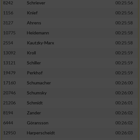
8242
Schriever
00:25:56
1156
Knief
00:25:56
Analyse von Zielgruppen durch Statistiken
oder Kombinationen von Daten aus
3127
Ahrens
00:25:58
verschiedenen Quellen
10775
Heidemann
00:25:58
Entwicklung und Verbesserung der Angebote
2554
Kautzky-Marx
00:25:58
13092
Kroll
00:25:59
Verwendung reduzierter Daten zur Auswahl
von Inhalten
13121
Schiller
00:25:59
IAB-Besonderheiten:
19479
Perkhof
00:25:59
17160
Schumacher
00:26:00
Verwendung genauer Standortdaten
20746
Schumsky
00:26:00
Geräte anhand von aktiv angeforderten
21206
Schmidt
00:26:01
Informationen identifizieren
8194
Zander
00:26:02
Nicht-IAB-Verarbeitungszwecke:
6444
Göransson
00:26:02
Notwendig
12950
Harperscheidt
00:26:03