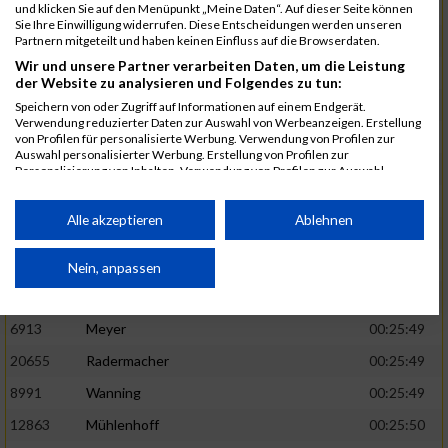
1582
Funken
00:25:42
und klicken Sie auf den Menüpunkt „Meine Daten“. Auf dieser Seite können
Sie Ihre Einwilligung widerrufen. Diese Entscheidungen werden unseren
12220
Cosma
00:25:43
Partnern mitgeteilt und haben keinen Einfluss auf die Browserdaten.
Wir und unsere Partner verarbeiten Daten, um die Leistung
9678
Exner
00:25:43
der Website zu analysieren und Folgendes zu tun:
11817
Schmaul-Klaibee
00:25:45
Speichern von oder Zugriff auf Informationen auf einem Endgerät.
Verwendung reduzierter Daten zur Auswahl von Werbeanzeigen. Erstellung
6812
Koch
00:25:47
von Profilen für personalisierte Werbung. Verwendung von Profilen zur
Auswahl personalisierter Werbung. Erstellung von Profilen zur
9610
Linß
00:25:47
Personalisierung von Inhalten. Verwendung von Profilen zur Auswahl
personalisierter Inhalte. Messung der Werbeleistung. Messung der
706
Wehmeier
00:25:48
Performance von Inhalten. Analyse von Zielgruppen durch Statistiken oder
Kombinationen von Daten aus verschiedenen Quellen. Entwicklung und
Alle akzeptieren
Ablehnen
14386
Küpper
00:25:48
Verbesserung der Angebote. Verwendung reduzierter Daten zur Auswahl
von Inhalten.
15455
Inhoff
00:25:48
Daten können außerhalb der Europäischen Union weitergegeben und in die
Nein, anpassen
USA gesendet werden.
10806
Erdmann
00:25:49
Ihre Einwilligung und die cookie Richtlinie gelten ausschließlich für diese
Website/App.
6913
Meyer
00:25:49
Partnerliste anzeigen (1 IAB-Anbieter)
20655
Radermacher
00:25:49
Wir nutzen Ihre Daten für folgende Zwecke:
8991
Wanning
00:25:49
IAB-Verarbeitungszwecke:
12863
Mühlenhoff
00:25:50