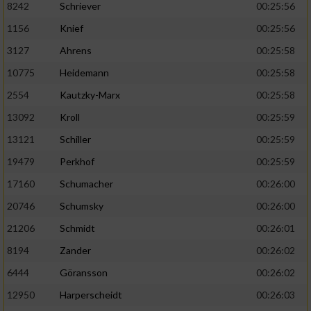
8242
Schriever
00:25:56
1156
Knief
00:25:56
Analyse von Zielgruppen durch Statistiken
oder Kombinationen von Daten aus
3127
Ahrens
00:25:58
verschiedenen Quellen
10775
Heidemann
00:25:58
Entwicklung und Verbesserung der Angebote
2554
Kautzky-Marx
00:25:58
13092
Kroll
00:25:59
Verwendung reduzierter Daten zur Auswahl
von Inhalten
13121
Schiller
00:25:59
IAB-Besonderheiten:
19479
Perkhof
00:25:59
17160
Schumacher
00:26:00
Verwendung genauer Standortdaten
20746
Schumsky
00:26:00
Geräte anhand von aktiv angeforderten
21206
Schmidt
00:26:01
Informationen identifizieren
8194
Zander
00:26:02
Nicht-IAB-Verarbeitungszwecke:
6444
Göransson
00:26:02
Notwendig
12950
Harperscheidt
00:26:03