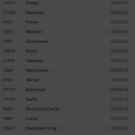
Speichern von oder Zugriff auf Informationen
15413
Doege
00:25:50
auf einem Endgerät
21200
Huppertz
00:25:50
Verwendung reduzierter Daten zur Auswahl
9455
Peters
00:25:51
von Werbeanzeigen
3245
Wunsch
00:25:51
Erstellung von Profilen für personalisierte
2481
Deitermann
00:25:52
Werbung
10854
Knorz
00:25:52
Verwendung von Profilen zur Auswahl
11904
Faltmann
00:25:52
personalisierter Werbung
7268
Maroscheck
00:25:53
Erstellung von Profilen zur Personalisierung
8914
Winter
00:25:53
von Inhalten
19712
Brönstrup
00:25:54
Verwendung von Profilen zur Auswahl
personalisierter Inhalte
14149
Raeth
00:25:54
8439
De La Cruz Garcia
00:25:54
Messung der Werbeleistung
9884
Lutter
00:25:55
18622
Dematteis-Krug
00:25:56
Messung der Performance von Inhalten