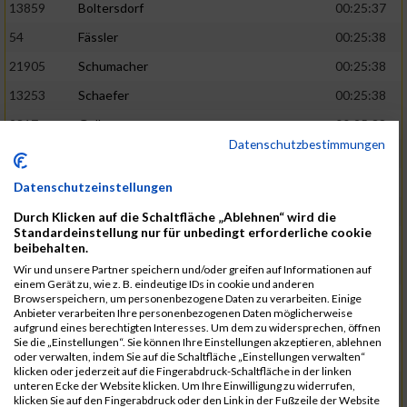
13859
Boltersdorf
00:25:37
54
Fässler
00:25:38
21905
Schumacher
00:25:38
13253
Schaefer
00:25:38
2317
Golbar
00:25:38
Datenschutzbestimmungen
5561
Lück
00:25:38
12006
Laudien
00:25:38
Datenschutzeinstellungen
9273
Nicotra
00:25:38
Durch Klicken auf die Schaltfläche „Ablehnen“ wird die
Standardeinstellung nur für unbedingt erforderliche cookie
7717
Lades
00:25:38
beibehalten.
15581
Adamczak
00:25:38
Wir und unsere Partner speichern und/oder greifen auf Informationen auf
einem Gerät zu, wie z. B. eindeutige IDs in cookie und anderen
3162
Heilig
00:25:39
Browserspeichern, um personenbezogene Daten zu verarbeiten. Einige
Anbieter verarbeiten Ihre personenbezogenen Daten möglicherweise
3107
Schork
00:25:40
aufgrund eines berechtigten Interesses. Um dem zu widersprechen, öffnen
Sie die „Einstellungen“. Sie können Ihre Einstellungen akzeptieren, ablehnen
5888
Regneri
00:25:41
oder verwalten, indem Sie auf die Schaltfläche „Einstellungen verwalten“
klicken oder jederzeit auf die Fingerabdruck-Schaltfläche in der linken
8971
Bien
00:25:42
unteren Ecke der Website klicken. Um Ihre Einwilligung zu widerrufen,
klicken Sie auf den Fingerabdruck oder den Link in der Fußzeile der Website