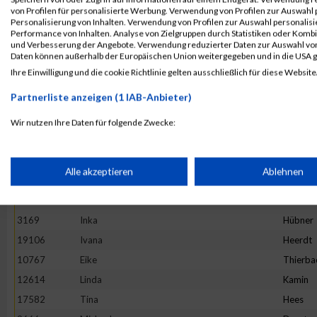
4892
Maria
Hesse
von Profilen für personalisierte Werbung. Verwendung von Profilen zur Auswahl p
13982
Maria
Ivanova
Personalisierung von Inhalten. Verwendung von Profilen zur Auswahl personalis
Performance von Inhalten. Analyse von Zielgruppen durch Statistiken oder Komb
16781
Stefanie
Prehm
und Verbesserung der Angebote. Verwendung reduzierter Daten zur Auswahl von
Daten können außerhalb der Europäischen Union weitergegeben und in die USA 
11527
Rebecca
Hirtha
Ihre Einwilligung und die cookie Richtlinie gelten ausschließlich für diese Website
19922
Anne
Graw
Partnerliste anzeigen (1 IAB-Anbieter)
20265
Kinga
Wijas
18782
Stephanie
Oezsari
Wir nutzen Ihre Daten für folgende Zwecke:
IAB-Verarbeitungszwecke:
4952
Barbara
Minten
10325
Ano
Nym
Speichern von oder Zugriff auf Informationen auf einem Endge
Alle akzeptieren
Ablehnen
1373
Natalie
Lenz
10575
Carolin
Hintz
Verwendung reduzierter Daten zur Auswahl von Werbeanzeige
3169
Inka
Hübner
19106
Ivana
Heerdt
Erstellung von Profilen für personalisierte Werbung
10767
Eike
Thierba
12614
Linda
Kamin
17582
Tina
Hees
Verwendung von Profilen zur Auswahl personalisierter Werbun