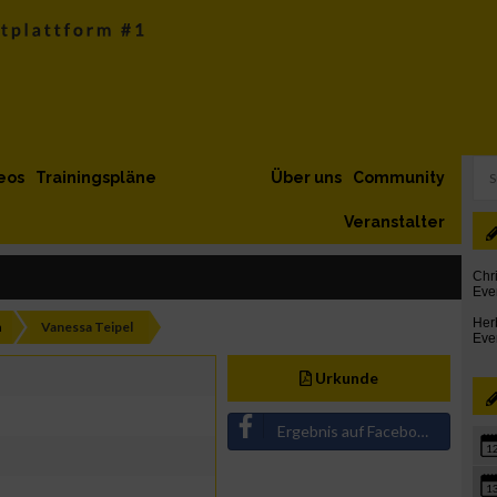
eos
Trainingspläne
Über uns
Community
Veranstalter
h
Vanessa Teipel
Urkunde
Ergebnis auf Facebook teilen
1
1