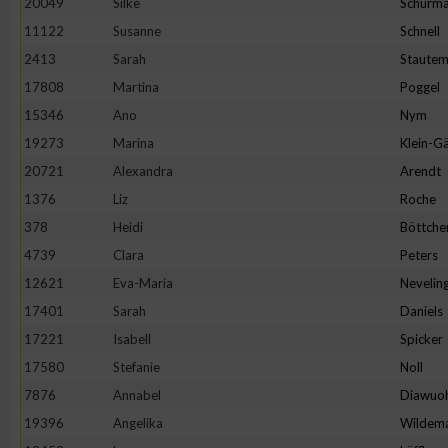
20049
Silke
Schürm
11122
Susanne
Schnell
2413
Sarah
Staute
17808
Martina
Poggel
15346
Ano
Nym
19273
Marina
Klein-Gä
20721
Alexandra
Arendt
1376
Liz
Roche
378
Heidi
Böttche
4739
Clara
Peters
12621
Eva-Maria
Nevelin
17401
Sarah
Daniels
17221
Isabell
Spicker
17580
Stefanie
Noll
7876
Annabel
Diawuo
19396
Angelika
Wildem