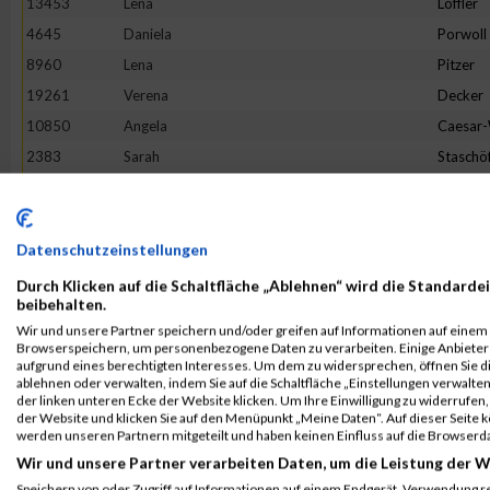
13453
Lena
Löffler
4645
Daniela
Porwoll
8960
Lena
Pitzer
19261
Verena
Decker
10850
Angela
Caesar
2383
Sarah
Staschö
9093
Hannah
Franck
10079
Verena
Reichste
18862
Tineke
Terhors
Datenschutzeinstellungen
18205
Sandra
Herman
Durch Klicken auf die Schaltfläche „Ablehnen“ wird die Standardei
beibehalten.
3475
Bianca
Buchert
Wir und unsere Partner speichern und/oder greifen auf Informationen auf einem G
16268
Lotte
Lehmbr
Browserspeichern, um personenbezogene Daten zu verarbeiten. Einige Anbiete
aufgrund eines berechtigten Interesses. Um dem zu widersprechen, öffnen Sie die
5049
Sabine
Eim
ablehnen oder verwalten, indem Sie auf die Schaltfläche „Einstellungen verwalten“
der linken unteren Ecke der Website klicken. Um Ihre Einwilligung zu widerrufen, 
7653
Franziska
Flügge
der Website und klicken Sie auf den Menüpunkt „Meine Daten“. Auf dieser Seite 
1380
Jeanne Li
Voß
werden unseren Partnern mitgeteilt und haben keinen Einfluss auf die Browserd
Wir und unsere Partner verarbeiten Daten, um die Leistung der W
6002
Julia
Halbers
Speichern von oder Zugriff auf Informationen auf einem Endgerät. Verwendung r