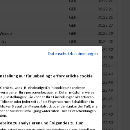
GER
00:22:20
GER
00:22:21
GER
00:22:26
GER
00:22:27
-Wendel
GER
00:22:29
fsky
GER
00:22:30
GER
00:22:32
Datenschutzbestimmungen
in
GER
00:22:38
t
GER
00:22:41
n
GER
00:22:43
nstellung nur für unbedingt erforderliche cookie
-Legner
GER
00:22:48
erät zu, wie z. B. eindeutige IDs in cookie und anderen
uck
GER
00:22:49
r verarbeiten Ihre personenbezogenen Daten möglicherweise
 „Einstellungen“. Sie können Ihre Einstellungen akzeptieren,
GER
00:22:51
 klicken oder jederzeit auf die Fingerabdruck-Schaltfläche in
klicken Sie auf den Fingerabdruck oder den Link in der Fußzeile
GER
00:22:51
können Sie Ihre Einwilligung widerrufen. Diese Entscheidungen
GER
00:22:52
aten.
ebsite zu analysieren und Folgendes zu tun:
tadt
GER
00:22:53
eduzierter Daten zur Auswahl von Werbeanzeigen. Erstellung