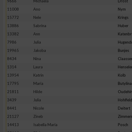
9666
Michaela
Drost
11008
Ano
Nym
Erstellung von Profilen zur Personalisierung von Inhalten
15772
Nele
Krings
13886
Sabrina
Huber
Verwendung von Profilen zur Auswahl personalisierter Inhalte
13382
Ann
Katenbr
7986
Julia
Hugend
Messung der Werbeleistung
19965
Jakoba
Bunjes
8434
Nina
Claasse
Messung der Performance von Inhalten
1314
Laura
Hensele
13954
Katrin
Kolb
Analyse von Zielgruppen durch Statistiken oder Kombinatione
17795
Maria
Butylina
verschiedenen Quellen
21811
Hilde
Oudehin
3439
Julia
Hohlfel
Entwicklung und Verbesserung der Angebote
8441
Nicole
Deitert
21127
Zineb
Zimmer
Verwendung reduzierter Daten zur Auswahl von Inhalten
14413
Isabella Maria
Posch