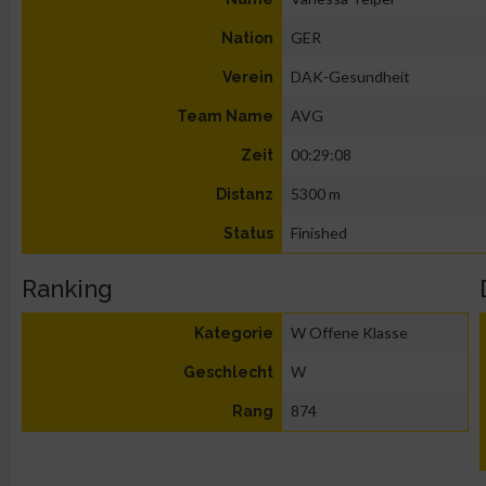
GER
Nation
DAK-Gesundheit
Verein
AVG
Team Name
00:29:08
Zeit
5300 m
Distanz
Finished
Status
Ranking
W Offene Klasse
Kategorie
W
Geschlecht
874
Rang