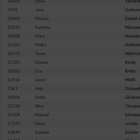
20664
Silvia
Santarel
IAB-Besonderheiten:
7442
Jana
Gorkow
Verwendung genauer Standortdaten
20469
Monica
Stickel
10219
Katerina
Münzen
Geräte anhand von aktiv angeforderten Informationen identifi
16908
Klara
Neuwal
21363
Maika
Hohlbei
Nicht-IAB-Verarbeitungszwecke:
16151
Susan
Währisc
Notwendig
21585
Denise
König
10032
Eva
Kriebs
11926
Laura
Meliß
Performance
7361
Anja
Drüppel
18306
Stella
Glöckne
Funktional
52726
Nina
Chrzano
15209
Manuel
Schneid
Werbung
17527
Elena
Jordan
10840
Daniela
Schäfer