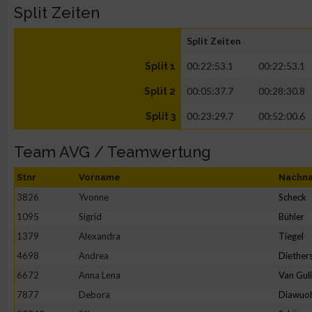
Split Zeiten
Split Zeiten
00:22:53.1
00:22:53.1
Split 1
00:05:37.7
00:28:30.8
Split 2
00:23:29.7
00:52:00.6
Split 3
Team AVG / Teamwertung
Stnr
Vorname
Nachn
3826
Yvonne
Scheck
1095
Sigrid
Bühler
1379
Alexandra
Tiegel
4698
Andrea
Diether
6672
Anna Lena
Van Gul
7877
Debora
Diawuo