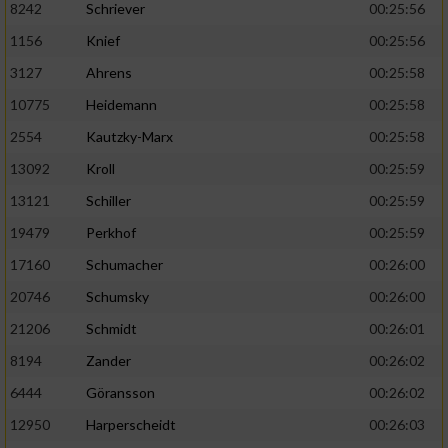
8242
Schriever
00:25:56
1156
Knief
00:25:56
Analyse von Zielgruppen durch Statistiken
oder Kombinationen von Daten aus
3127
Ahrens
00:25:58
verschiedenen Quellen
10775
Heidemann
00:25:58
Entwicklung und Verbesserung der Angebote
2554
Kautzky-Marx
00:25:58
13092
Kroll
00:25:59
Verwendung reduzierter Daten zur Auswahl
von Inhalten
13121
Schiller
00:25:59
IAB-Besonderheiten:
19479
Perkhof
00:25:59
17160
Schumacher
00:26:00
Verwendung genauer Standortdaten
20746
Schumsky
00:26:00
Geräte anhand von aktiv angeforderten
21206
Schmidt
00:26:01
Informationen identifizieren
8194
Zander
00:26:02
Nicht-IAB-Verarbeitungszwecke:
6444
Göransson
00:26:02
Notwendig
12950
Harperscheidt
00:26:03