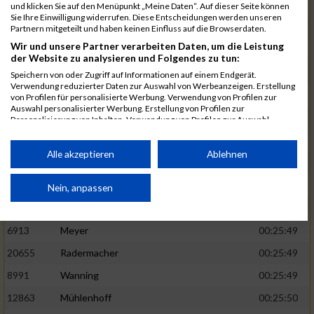
1582
Funken
00:25:42
und klicken Sie auf den Menüpunkt „Meine Daten“. Auf dieser Seite können
Sie Ihre Einwilligung widerrufen. Diese Entscheidungen werden unseren
12220
Cosma
00:25:43
Partnern mitgeteilt und haben keinen Einfluss auf die Browserdaten.
Wir und unsere Partner verarbeiten Daten, um die Leistung
9678
Exner
00:25:43
der Website zu analysieren und Folgendes zu tun:
11817
Schmaul-Klaibee
00:25:45
Speichern von oder Zugriff auf Informationen auf einem Endgerät.
Verwendung reduzierter Daten zur Auswahl von Werbeanzeigen. Erstellung
6812
Koch
00:25:47
von Profilen für personalisierte Werbung. Verwendung von Profilen zur
Auswahl personalisierter Werbung. Erstellung von Profilen zur
9610
Linß
00:25:47
Personalisierung von Inhalten. Verwendung von Profilen zur Auswahl
personalisierter Inhalte. Messung der Werbeleistung. Messung der
706
Wehmeier
00:25:48
Performance von Inhalten. Analyse von Zielgruppen durch Statistiken oder
Kombinationen von Daten aus verschiedenen Quellen. Entwicklung und
Alle akzeptieren
Ablehnen
14386
Küpper
00:25:48
Verbesserung der Angebote. Verwendung reduzierter Daten zur Auswahl
von Inhalten.
15455
Inhoff
00:25:48
Daten können außerhalb der Europäischen Union weitergegeben und in die
Nein, anpassen
USA gesendet werden.
10806
Erdmann
00:25:49
Ihre Einwilligung und die cookie Richtlinie gelten ausschließlich für diese
Website/App.
6913
Meyer
00:25:49
Partnerliste anzeigen (1 IAB-Anbieter)
20655
Radermacher
00:25:49
Wir nutzen Ihre Daten für folgende Zwecke:
8991
Wanning
00:25:49
IAB-Verarbeitungszwecke:
12863
Mühlenhoff
00:25:50