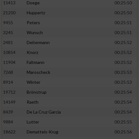
Speichern von oder Zugriff auf Informationen
15413
Doege
00:25:50
auf einem Endgerät
21200
Huppertz
00:25:50
Verwendung reduzierter Daten zur Auswahl
9455
Peters
00:25:51
von Werbeanzeigen
3245
Wunsch
00:25:51
Erstellung von Profilen für personalisierte
2481
Deitermann
00:25:52
Werbung
10854
Knorz
00:25:52
Verwendung von Profilen zur Auswahl
11904
Faltmann
00:25:52
personalisierter Werbung
7268
Maroscheck
00:25:53
Erstellung von Profilen zur Personalisierung
8914
Winter
00:25:53
von Inhalten
19712
Brönstrup
00:25:54
Verwendung von Profilen zur Auswahl
personalisierter Inhalte
14149
Raeth
00:25:54
8439
De La Cruz Garcia
00:25:54
Messung der Werbeleistung
9884
Lutter
00:25:55
18622
Dematteis-Krug
00:25:56
Messung der Performance von Inhalten