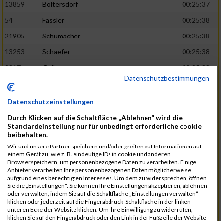
13859
Boltersdorf
00:25:37
54
Fässler
00:25:38
21905
Schumacher
00:25:38
13253
Schaefer
00:25:38
2317
Golbar
00:25:38
Datenschutzbestimmungen
5561
Lück
00:25:38
12006
Laudien
00:25:38
Datenschutzeinstellungen
9273
Nicotra
00:25:38
Durch Klicken auf die Schaltfläche „Ablehnen“ wird die
Standardeinstellung nur für unbedingt erforderliche cookie
7717
Lades
00:25:38
beibehalten.
15581
Adamczak
00:25:38
Wir und unsere Partner speichern und/oder greifen auf Informationen auf
einem Gerät zu, wie z. B. eindeutige IDs in cookie und anderen
3162
Heilig
00:25:39
Browserspeichern, um personenbezogene Daten zu verarbeiten. Einige
Anbieter verarbeiten Ihre personenbezogenen Daten möglicherweise
3107
Schork
00:25:40
aufgrund eines berechtigten Interesses. Um dem zu widersprechen, öffnen
Sie die „Einstellungen“. Sie können Ihre Einstellungen akzeptieren, ablehnen
5888
Regneri
00:25:41
oder verwalten, indem Sie auf die Schaltfläche „Einstellungen verwalten“
klicken oder jederzeit auf die Fingerabdruck-Schaltfläche in der linken
8971
Bien
00:25:42
unteren Ecke der Website klicken. Um Ihre Einwilligung zu widerrufen,
klicken Sie auf den Fingerabdruck oder den Link in der Fußzeile der Website