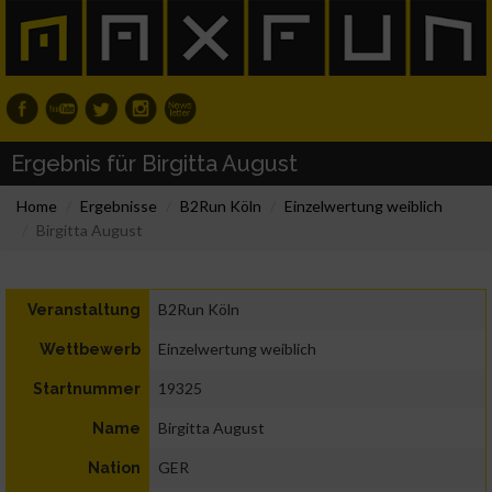
Ergebnis für Birgitta August
Home
Ergebnisse
B2Run Köln
Einzelwertung weiblich
Birgitta August
B2Run Köln
Veranstaltung
Einzelwertung weiblich
Wettbewerb
19325
Startnummer
Birgitta August
Name
GER
Nation