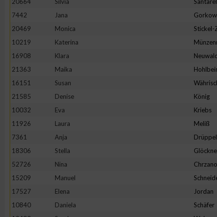
20664
Silvia
Santarel
IAB-Besonderheiten:
7442
Jana
Gorkow
Verwendung genauer Standortdaten
20469
Monica
Stickel
10219
Katerina
Münzen
Geräte anhand von aktiv angeforderten Informationen identifi
16908
Klara
Neuwal
21363
Maika
Hohlbei
Nicht-IAB-Verarbeitungszwecke:
16151
Susan
Währisc
Notwendig
21585
Denise
König
10032
Eva
Kriebs
11926
Laura
Meliß
Performance
7361
Anja
Drüppel
18306
Stella
Glöckne
Funktional
52726
Nina
Chrzano
15209
Manuel
Schneid
Werbung
17527
Elena
Jordan
10840
Daniela
Schäfer