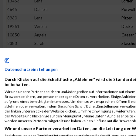
13453
Lena
Löffler
4645
Daniela
Porwoll
8960
Lena
Pitzer
19261
Verena
Decker
10850
Angela
Caesar
2383
Sarah
Staschö
9093
Hannah
Franck
10079
Verena
Reichste
18862
Tineke
Terhors
Datenschutzeinstellungen
18205
Sandra
Herman
Durch Klicken auf die Schaltfläche „Ablehnen“ wird die Standardei
beibehalten.
3475
Bianca
Buchert
Wir und unsere Partner speichern und/oder greifen auf Informationen auf einem G
16268
Lotte
Lehmbr
Browserspeichern, um personenbezogene Daten zu verarbeiten. Einige Anbiete
aufgrund eines berechtigten Interesses. Um dem zu widersprechen, öffnen Sie die
5049
Sabine
Eim
ablehnen oder verwalten, indem Sie auf die Schaltfläche „Einstellungen verwalten“
der linken unteren Ecke der Website klicken. Um Ihre Einwilligung zu widerrufen, 
7653
Franziska
Flügge
der Website und klicken Sie auf den Menüpunkt „Meine Daten“. Auf dieser Seite 
1380
Jeanne Li
Voß
werden unseren Partnern mitgeteilt und haben keinen Einfluss auf die Browserd
Wir und unsere Partner verarbeiten Daten, um die Leistung der W
6002
Julia
Halbers
Speichern von oder Zugriff auf Informationen auf einem Endgerät. Verwendung r