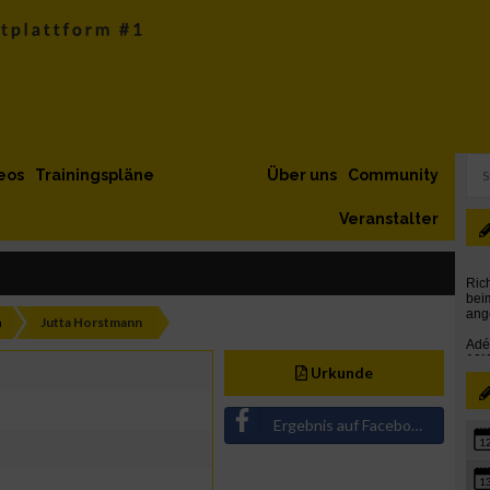
eos
Trainingspläne
Über uns
Community
Veranstalter
h
Jutta Horstmann
Urkunde
Ergebnis auf Facebook teilen
1
1