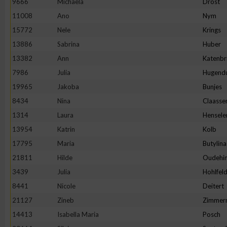
9666
Michaela
Drost
11008
Ano
Nym
Erstellung von Profilen zur Personalisierung von Inhalten
15772
Nele
Krings
13886
Sabrina
Huber
Verwendung von Profilen zur Auswahl personalisierter Inhalte
13382
Ann
Katenbr
7986
Julia
Hugend
Messung der Werbeleistung
19965
Jakoba
Bunjes
8434
Nina
Claasse
Messung der Performance von Inhalten
1314
Laura
Hensele
13954
Katrin
Kolb
Analyse von Zielgruppen durch Statistiken oder Kombinatione
17795
Maria
Butylina
verschiedenen Quellen
21811
Hilde
Oudehin
3439
Julia
Hohlfel
Entwicklung und Verbesserung der Angebote
8441
Nicole
Deitert
21127
Zineb
Zimmer
Verwendung reduzierter Daten zur Auswahl von Inhalten
14413
Isabella Maria
Posch