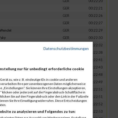
GER
00:22:20
GER
00:22:21
GER
00:22:26
GER
00:22:27
-Wendel
GER
00:22:29
fsky
GER
00:22:30
GER
00:22:32
Datenschutzbestimmungen
in
GER
00:22:38
t
GER
00:22:41
n
GER
00:22:43
nstellung nur für unbedingt erforderliche cookie
-Legner
GER
00:22:48
erät zu, wie z. B. eindeutige IDs in cookie und anderen
uck
GER
00:22:49
r verarbeiten Ihre personenbezogenen Daten möglicherweise
 „Einstellungen“. Sie können Ihre Einstellungen akzeptieren,
GER
00:22:51
 klicken oder jederzeit auf die Fingerabdruck-Schaltfläche in
klicken Sie auf den Fingerabdruck oder den Link in der Fußzeile
GER
00:22:51
können Sie Ihre Einwilligung widerrufen. Diese Entscheidungen
GER
00:22:52
aten.
ebsite zu analysieren und Folgendes zu tun:
tadt
GER
00:22:53
eduzierter Daten zur Auswahl von Werbeanzeigen. Erstellung