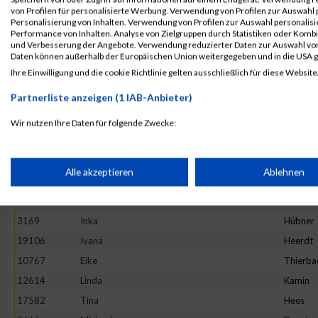
4892
Maria
Hesse
von Profilen für personalisierte Werbung. Verwendung von Profilen zur Auswahl p
13982
Maria
Ivanova
Personalisierung von Inhalten. Verwendung von Profilen zur Auswahl personalis
Performance von Inhalten. Analyse von Zielgruppen durch Statistiken oder Komb
16781
Stefanie
Prehm
und Verbesserung der Angebote. Verwendung reduzierter Daten zur Auswahl von
Daten können außerhalb der Europäischen Union weitergegeben und in die USA 
11527
Rebecca
Hirtha
Ihre Einwilligung und die cookie Richtlinie gelten ausschließlich für diese Website
19922
Anne
Graw
Partnerliste anzeigen (1 IAB-Anbieter)
20265
Kinga
Wijas
18782
Stephanie
Oezsari
Wir nutzen Ihre Daten für folgende Zwecke:
IAB-Verarbeitungszwecke:
4952
Barbara
Minten
10325
Ano
Nym
Speichern von oder Zugriff auf Informationen auf einem Endge
Alle akzeptieren
Ablehnen
1373
Natalie
Lenz
10575
Carolin
Hintz
Verwendung reduzierter Daten zur Auswahl von Werbeanzeige
3169
Inka
Hübner
19106
Ivana
Heerdt
Erstellung von Profilen für personalisierte Werbung
10767
Eike
Thierba
12614
Linda
Kamin
17582
Tina
Hees
Verwendung von Profilen zur Auswahl personalisierter Werbun