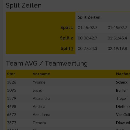
Split Zeiten
Split Zeiten
01:45:02.7
01:45:02.7
Split 1
00:06:42.7
01:51:45.4
Split 2
00:27:34.3
02:19:19.8
Split 3
Team AVG / Teamwertung
Stnr
Vorname
Nachn
3826
Yvonne
Scheck
1095
Sigrid
Bühler
1379
Alexandra
Tiegel
4698
Andrea
Diether
6672
Anna Lena
Van Gul
7877
Debora
Diawuo