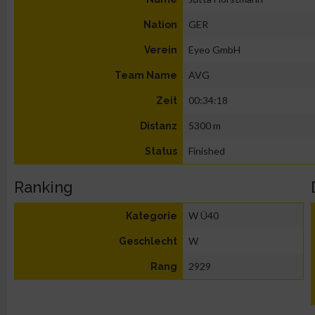
GER
Nation
Eyeo GmbH
Verein
AVG
Team Name
00:34:18
Zeit
5300 m
Distanz
Finished
Status
Ranking
W Ü40
Kategorie
W
Geschlecht
2929
Rang