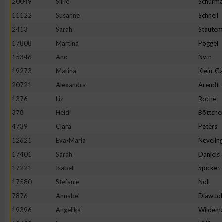
20049
Silke
Schürm
11122
Susanne
Schnell
2413
Sarah
Staute
17808
Martina
Poggel
15346
Ano
Nym
19273
Marina
Klein-Gä
20721
Alexandra
Arendt
1376
Liz
Roche
378
Heidi
Böttche
4739
Clara
Peters
12621
Eva-Maria
Nevelin
17401
Sarah
Daniels
17221
Isabell
Spicker
17580
Stefanie
Noll
7876
Annabel
Diawuo
19396
Angelika
Wildem