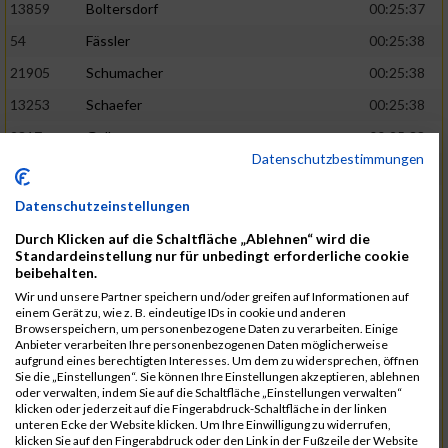
13859
Boltersdorf
00:25:37
54
Fässler
00:25:38
21905
Schumacher
00:25:38
13253
Schaefer
00:25:38
2317
Golbar
00:25:38
Datenschutzbestimmungen
5561
Lück
00:25:38
12006
Laudien
00:25:38
Datenschutzeinstellungen
9273
Nicotra
00:25:38
Durch Klicken auf die Schaltfläche „Ablehnen“ wird die
Standardeinstellung nur für unbedingt erforderliche cookie
7717
Lades
00:25:38
beibehalten.
15581
Adamczak
00:25:38
Wir und unsere Partner speichern und/oder greifen auf Informationen auf
einem Gerät zu, wie z. B. eindeutige IDs in cookie und anderen
3162
Heilig
00:25:39
Browserspeichern, um personenbezogene Daten zu verarbeiten. Einige
Anbieter verarbeiten Ihre personenbezogenen Daten möglicherweise
3107
Schork
00:25:40
aufgrund eines berechtigten Interesses. Um dem zu widersprechen, öffnen
Sie die „Einstellungen“. Sie können Ihre Einstellungen akzeptieren, ablehnen
5888
Regneri
00:25:41
oder verwalten, indem Sie auf die Schaltfläche „Einstellungen verwalten“
klicken oder jederzeit auf die Fingerabdruck-Schaltfläche in der linken
8971
Bien
00:25:42
unteren Ecke der Website klicken. Um Ihre Einwilligung zu widerrufen,
klicken Sie auf den Fingerabdruck oder den Link in der Fußzeile der Website