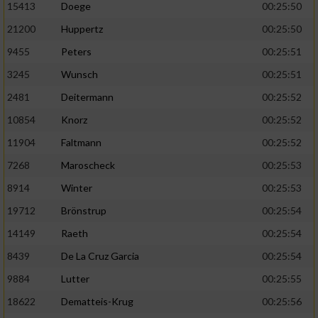
Speichern von oder Zugriff auf Informationen
15413
Doege
00:25:50
auf einem Endgerät
21200
Huppertz
00:25:50
Verwendung reduzierter Daten zur Auswahl
9455
Peters
00:25:51
von Werbeanzeigen
3245
Wunsch
00:25:51
Erstellung von Profilen für personalisierte
2481
Deitermann
00:25:52
Werbung
10854
Knorz
00:25:52
Verwendung von Profilen zur Auswahl
11904
Faltmann
00:25:52
personalisierter Werbung
7268
Maroscheck
00:25:53
Erstellung von Profilen zur Personalisierung
8914
Winter
00:25:53
von Inhalten
19712
Brönstrup
00:25:54
Verwendung von Profilen zur Auswahl
personalisierter Inhalte
14149
Raeth
00:25:54
8439
De La Cruz Garcia
00:25:54
Messung der Werbeleistung
9884
Lutter
00:25:55
18622
Dematteis-Krug
00:25:56
Messung der Performance von Inhalten