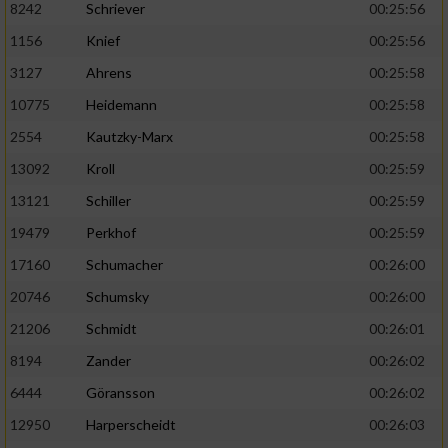
8242
Schriever
00:25:56
1156
Knief
00:25:56
Analyse von Zielgruppen durch Statistiken
oder Kombinationen von Daten aus
3127
Ahrens
00:25:58
verschiedenen Quellen
10775
Heidemann
00:25:58
Entwicklung und Verbesserung der Angebote
2554
Kautzky-Marx
00:25:58
13092
Kroll
00:25:59
Verwendung reduzierter Daten zur Auswahl
von Inhalten
13121
Schiller
00:25:59
IAB-Besonderheiten:
19479
Perkhof
00:25:59
17160
Schumacher
00:26:00
Verwendung genauer Standortdaten
20746
Schumsky
00:26:00
Geräte anhand von aktiv angeforderten
21206
Schmidt
00:26:01
Informationen identifizieren
8194
Zander
00:26:02
Nicht-IAB-Verarbeitungszwecke:
6444
Göransson
00:26:02
Notwendig
12950
Harperscheidt
00:26:03