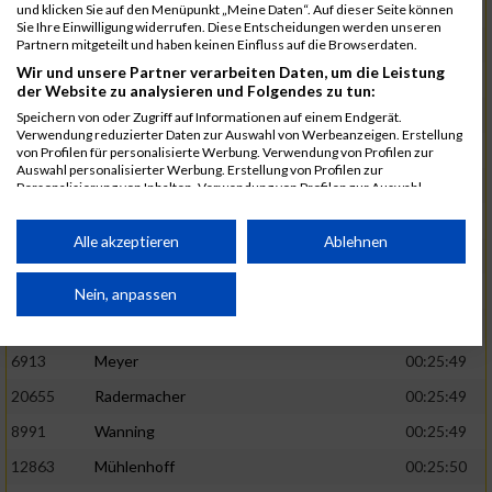
1582
Funken
00:25:42
und klicken Sie auf den Menüpunkt „Meine Daten“. Auf dieser Seite können
Sie Ihre Einwilligung widerrufen. Diese Entscheidungen werden unseren
12220
Cosma
00:25:43
Partnern mitgeteilt und haben keinen Einfluss auf die Browserdaten.
Wir und unsere Partner verarbeiten Daten, um die Leistung
9678
Exner
00:25:43
der Website zu analysieren und Folgendes zu tun:
11817
Schmaul-Klaibee
00:25:45
Speichern von oder Zugriff auf Informationen auf einem Endgerät.
Verwendung reduzierter Daten zur Auswahl von Werbeanzeigen. Erstellung
6812
Koch
00:25:47
von Profilen für personalisierte Werbung. Verwendung von Profilen zur
Auswahl personalisierter Werbung. Erstellung von Profilen zur
9610
Linß
00:25:47
Personalisierung von Inhalten. Verwendung von Profilen zur Auswahl
personalisierter Inhalte. Messung der Werbeleistung. Messung der
706
Wehmeier
00:25:48
Performance von Inhalten. Analyse von Zielgruppen durch Statistiken oder
Kombinationen von Daten aus verschiedenen Quellen. Entwicklung und
Alle akzeptieren
Ablehnen
14386
Küpper
00:25:48
Verbesserung der Angebote. Verwendung reduzierter Daten zur Auswahl
von Inhalten.
15455
Inhoff
00:25:48
Daten können außerhalb der Europäischen Union weitergegeben und in die
Nein, anpassen
USA gesendet werden.
10806
Erdmann
00:25:49
Ihre Einwilligung und die cookie Richtlinie gelten ausschließlich für diese
Website/App.
6913
Meyer
00:25:49
Partnerliste anzeigen (1 IAB-Anbieter)
20655
Radermacher
00:25:49
Wir nutzen Ihre Daten für folgende Zwecke:
8991
Wanning
00:25:49
IAB-Verarbeitungszwecke:
12863
Mühlenhoff
00:25:50