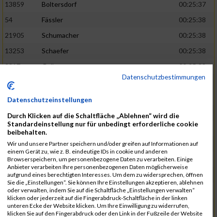
13859
Boltersdorf
00:25:37
54
Fässler
00:25:38
21905
Schumacher
00:25:38
13253
Schaefer
00:25:38
2317
Golbar
00:25:38
Datenschutzbestimmungen
5561
Lück
00:25:38
12006
Laudien
00:25:38
Datenschutzeinstellungen
9273
Nicotra
00:25:38
Durch Klicken auf die Schaltfläche „Ablehnen“ wird die
Standardeinstellung nur für unbedingt erforderliche cookie
7717
Lades
00:25:38
beibehalten.
15581
Adamczak
00:25:38
Wir und unsere Partner speichern und/oder greifen auf Informationen auf
einem Gerät zu, wie z. B. eindeutige IDs in cookie und anderen
3162
Heilig
00:25:39
Browserspeichern, um personenbezogene Daten zu verarbeiten. Einige
Anbieter verarbeiten Ihre personenbezogenen Daten möglicherweise
3107
Schork
00:25:40
aufgrund eines berechtigten Interesses. Um dem zu widersprechen, öffnen
Sie die „Einstellungen“. Sie können Ihre Einstellungen akzeptieren, ablehnen
5888
Regneri
00:25:41
oder verwalten, indem Sie auf die Schaltfläche „Einstellungen verwalten“
klicken oder jederzeit auf die Fingerabdruck-Schaltfläche in der linken
8971
Bien
00:25:42
unteren Ecke der Website klicken. Um Ihre Einwilligung zu widerrufen,
klicken Sie auf den Fingerabdruck oder den Link in der Fußzeile der Website