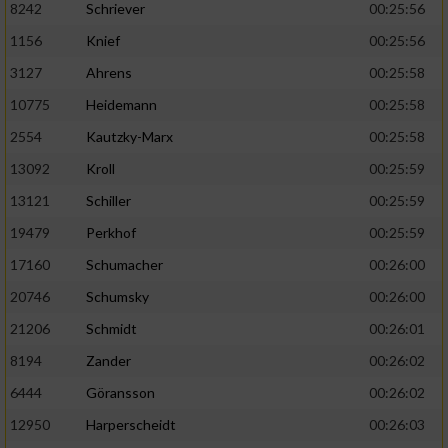
8242
Schriever
00:25:56
1156
Knief
00:25:56
Analyse von Zielgruppen durch Statistiken
oder Kombinationen von Daten aus
3127
Ahrens
00:25:58
verschiedenen Quellen
10775
Heidemann
00:25:58
Entwicklung und Verbesserung der Angebote
2554
Kautzky-Marx
00:25:58
13092
Kroll
00:25:59
Verwendung reduzierter Daten zur Auswahl
von Inhalten
13121
Schiller
00:25:59
IAB-Besonderheiten:
19479
Perkhof
00:25:59
17160
Schumacher
00:26:00
Verwendung genauer Standortdaten
20746
Schumsky
00:26:00
Geräte anhand von aktiv angeforderten
21206
Schmidt
00:26:01
Informationen identifizieren
8194
Zander
00:26:02
Nicht-IAB-Verarbeitungszwecke:
6444
Göransson
00:26:02
Notwendig
12950
Harperscheidt
00:26:03