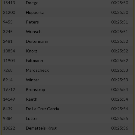
Speichern von oder Zugriff auf Informationen
15413
Doege
00:25:50
auf einem Endgerät
21200
Huppertz
00:25:50
Verwendung reduzierter Daten zur Auswahl
9455
Peters
00:25:51
von Werbeanzeigen
3245
Wunsch
00:25:51
Erstellung von Profilen für personalisierte
2481
Deitermann
00:25:52
Werbung
10854
Knorz
00:25:52
Verwendung von Profilen zur Auswahl
11904
Faltmann
00:25:52
personalisierter Werbung
7268
Maroscheck
00:25:53
Erstellung von Profilen zur Personalisierung
8914
Winter
00:25:53
von Inhalten
19712
Brönstrup
00:25:54
Verwendung von Profilen zur Auswahl
personalisierter Inhalte
14149
Raeth
00:25:54
8439
De La Cruz Garcia
00:25:54
Messung der Werbeleistung
9884
Lutter
00:25:55
18622
Dematteis-Krug
00:25:56
Messung der Performance von Inhalten