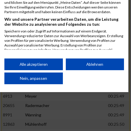
1582
Funken
00:25:42
und klicken Sie auf den Menüpunkt „Meine Daten“. Auf dieser Seite können
Sie Ihre Einwilligung widerrufen. Diese Entscheidungen werden unseren
12220
Cosma
00:25:43
Partnern mitgeteilt und haben keinen Einfluss auf die Browserdaten.
Wir und unsere Partner verarbeiten Daten, um die Leistung
9678
Exner
00:25:43
der Website zu analysieren und Folgendes zu tun:
11817
Schmaul-Klaibee
00:25:45
Speichern von oder Zugriff auf Informationen auf einem Endgerät.
Verwendung reduzierter Daten zur Auswahl von Werbeanzeigen. Erstellung
6812
Koch
00:25:47
von Profilen für personalisierte Werbung. Verwendung von Profilen zur
Auswahl personalisierter Werbung. Erstellung von Profilen zur
9610
Linß
00:25:47
Personalisierung von Inhalten. Verwendung von Profilen zur Auswahl
personalisierter Inhalte. Messung der Werbeleistung. Messung der
706
Wehmeier
00:25:48
Performance von Inhalten. Analyse von Zielgruppen durch Statistiken oder
Kombinationen von Daten aus verschiedenen Quellen. Entwicklung und
Alle akzeptieren
Ablehnen
14386
Küpper
00:25:48
Verbesserung der Angebote. Verwendung reduzierter Daten zur Auswahl
von Inhalten.
15455
Inhoff
00:25:48
Daten können außerhalb der Europäischen Union weitergegeben und in die
Nein, anpassen
USA gesendet werden.
10806
Erdmann
00:25:49
Ihre Einwilligung und die cookie Richtlinie gelten ausschließlich für diese
Website/App.
6913
Meyer
00:25:49
Partnerliste anzeigen (1 IAB-Anbieter)
20655
Radermacher
00:25:49
Wir nutzen Ihre Daten für folgende Zwecke:
8991
Wanning
00:25:49
IAB-Verarbeitungszwecke:
12863
Mühlenhoff
00:25:50