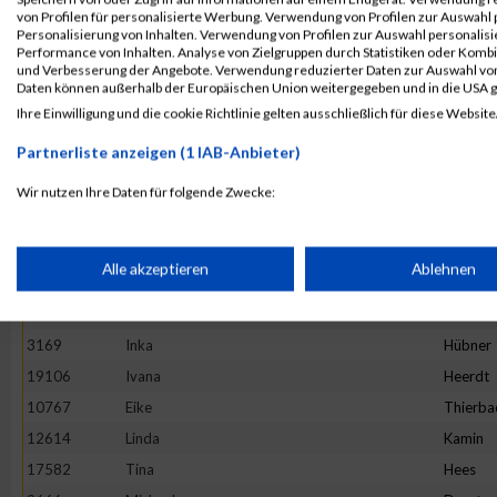
4892
Maria
Hesse
von Profilen für personalisierte Werbung. Verwendung von Profilen zur Auswahl p
13982
Maria
Ivanova
Personalisierung von Inhalten. Verwendung von Profilen zur Auswahl personalis
Performance von Inhalten. Analyse von Zielgruppen durch Statistiken oder Komb
16781
Stefanie
Prehm
und Verbesserung der Angebote. Verwendung reduzierter Daten zur Auswahl von
Daten können außerhalb der Europäischen Union weitergegeben und in die USA 
11527
Rebecca
Hirtha
Ihre Einwilligung und die cookie Richtlinie gelten ausschließlich für diese Website
19922
Anne
Graw
Partnerliste anzeigen (1 IAB-Anbieter)
20265
Kinga
Wijas
18782
Stephanie
Oezsari
Wir nutzen Ihre Daten für folgende Zwecke:
IAB-Verarbeitungszwecke:
4952
Barbara
Minten
10325
Ano
Nym
Speichern von oder Zugriff auf Informationen auf einem Endge
Alle akzeptieren
Ablehnen
1373
Natalie
Lenz
10575
Carolin
Hintz
Verwendung reduzierter Daten zur Auswahl von Werbeanzeige
3169
Inka
Hübner
19106
Ivana
Heerdt
Erstellung von Profilen für personalisierte Werbung
10767
Eike
Thierba
12614
Linda
Kamin
17582
Tina
Hees
Verwendung von Profilen zur Auswahl personalisierter Werbun