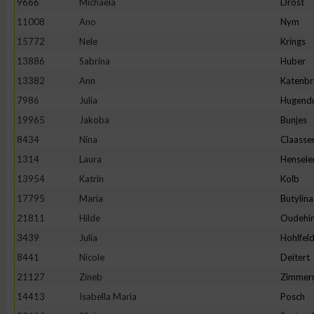
9666
Michaela
Drost
11008
Ano
Nym
Erstellung von Profilen zur Personalisierung von Inhalten
15772
Nele
Krings
13886
Sabrina
Huber
Verwendung von Profilen zur Auswahl personalisierter Inhalte
13382
Ann
Katenbr
7986
Julia
Hugend
Messung der Werbeleistung
19965
Jakoba
Bunjes
8434
Nina
Claasse
Messung der Performance von Inhalten
1314
Laura
Hensele
13954
Katrin
Kolb
Analyse von Zielgruppen durch Statistiken oder Kombinatione
17795
Maria
Butylina
verschiedenen Quellen
21811
Hilde
Oudehin
3439
Julia
Hohlfel
Entwicklung und Verbesserung der Angebote
8441
Nicole
Deitert
21127
Zineb
Zimmer
Verwendung reduzierter Daten zur Auswahl von Inhalten
14413
Isabella Maria
Posch