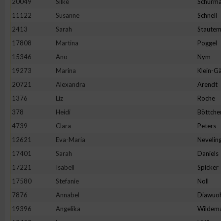
20049
Silke
Schürm
11122
Susanne
Schnell
2413
Sarah
Staute
17808
Martina
Poggel
15346
Ano
Nym
19273
Marina
Klein-Gä
20721
Alexandra
Arendt
1376
Liz
Roche
378
Heidi
Böttche
4739
Clara
Peters
12621
Eva-Maria
Nevelin
17401
Sarah
Daniels
17221
Isabell
Spicker
17580
Stefanie
Noll
7876
Annabel
Diawuo
19396
Angelika
Wildem