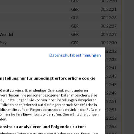
GER
00:22:20
GER
00:22:21
GER
00:22:26
GER
00:22:27
-Wendel
GER
00:22:29
fsky
GER
00:22:30
GER
00:22:32
Datenschutzbestimmungen
in
GER
00:22:38
t
GER
00:22:41
n
GER
00:22:43
nstellung nur für unbedingt erforderliche cookie
-Legner
GER
00:22:48
erät zu, wie z. B. eindeutige IDs in cookie und anderen
uck
GER
00:22:49
r verarbeiten Ihre personenbezogenen Daten möglicherweise
 „Einstellungen“. Sie können Ihre Einstellungen akzeptieren,
GER
00:22:51
 klicken oder jederzeit auf die Fingerabdruck-Schaltfläche in
klicken Sie auf den Fingerabdruck oder den Link in der Fußzeile
GER
00:22:51
können Sie Ihre Einwilligung widerrufen. Diese Entscheidungen
GER
00:22:52
aten.
ebsite zu analysieren und Folgendes zu tun:
tadt
GER
00:22:53
eduzierter Daten zur Auswahl von Werbeanzeigen. Erstellung