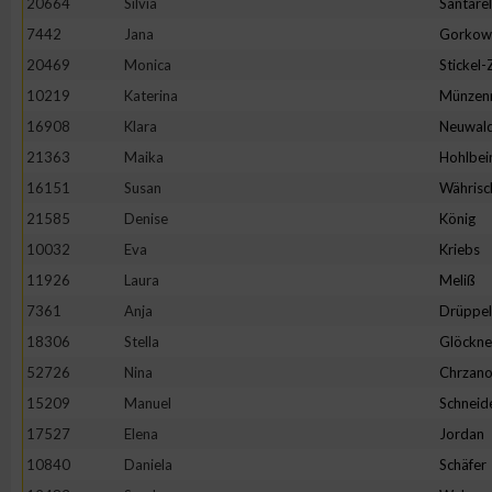
20664
Silvia
Santarel
IAB-Besonderheiten:
7442
Jana
Gorkow
Verwendung genauer Standortdaten
20469
Monica
Stickel
10219
Katerina
Münzen
Geräte anhand von aktiv angeforderten Informationen identifi
16908
Klara
Neuwal
21363
Maika
Hohlbei
Nicht-IAB-Verarbeitungszwecke:
16151
Susan
Währisc
Notwendig
21585
Denise
König
10032
Eva
Kriebs
11926
Laura
Meliß
Performance
7361
Anja
Drüppel
18306
Stella
Glöckne
Funktional
52726
Nina
Chrzano
15209
Manuel
Schneid
Werbung
17527
Elena
Jordan
10840
Daniela
Schäfer