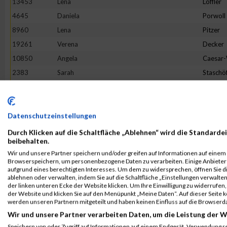
13453
Lena
Löffler
4645
Daniela
Porwoll
8960
Lena
Pitzer
19261
Verena
Decker
10850
Angela
Caesar
2383
Sarah
Staschö
9093
Hannah
Franck
10079
Verena
Reichste
18862
Tineke
Terhors
Datenschutzeinstellungen
18205
Sandra
Herman
Durch Klicken auf die Schaltfläche „Ablehnen“ wird die Standardei
beibehalten.
3475
Bianca
Buchert
Wir und unsere Partner speichern und/oder greifen auf Informationen auf einem G
16268
Lotte
Lehmbr
Browserspeichern, um personenbezogene Daten zu verarbeiten. Einige Anbiete
aufgrund eines berechtigten Interesses. Um dem zu widersprechen, öffnen Sie die
5049
Sabine
Eim
ablehnen oder verwalten, indem Sie auf die Schaltfläche „Einstellungen verwalten“
der linken unteren Ecke der Website klicken. Um Ihre Einwilligung zu widerrufen, 
7653
Franziska
Flügge
der Website und klicken Sie auf den Menüpunkt „Meine Daten“. Auf dieser Seite 
1380
Jeanne Li
Voß
werden unseren Partnern mitgeteilt und haben keinen Einfluss auf die Browserd
Wir und unsere Partner verarbeiten Daten, um die Leistung der W
6002
Julia
Halbers
Speichern von oder Zugriff auf Informationen auf einem Endgerät. Verwendung r