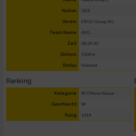
GER
Nation
ERGO Group AG
Verein
AVG
Team Name
00:29:33
Zeit
5300 m
Distanz
Finished
Status
Ranking
W Offene Klasse
Kategorie
W
Geschlecht
1014
Rang