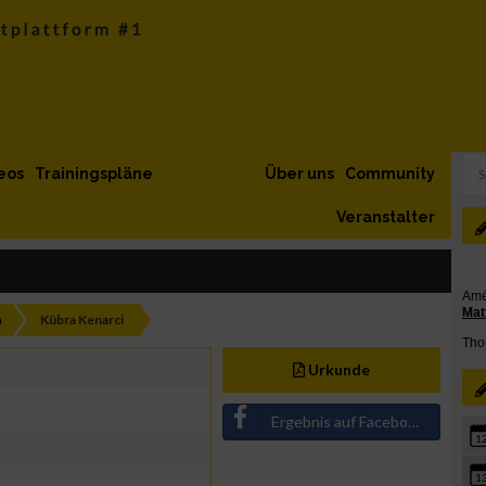
eos
Trainingspläne
Über uns
Community
Veranstalter
h
Kübra Kenarci
Urkunde
Ergebnis auf Facebook teilen
1
1