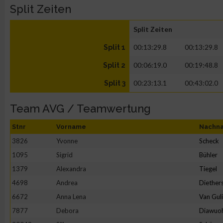
Split Zeiten
Split Zeiten
00:13:29.8
00:13:29.8
Split 1
00:06:19.0
00:19:48.8
Split 2
00:23:13.1
00:43:02.0
Split 3
Team AVG / Teamwertung
Stnr
Vorname
Nachn
3826
Yvonne
Scheck
1095
Sigrid
Bühler
1379
Alexandra
Tiegel
4698
Andrea
Diether
6672
Anna Lena
Van Gul
7877
Debora
Diawuo