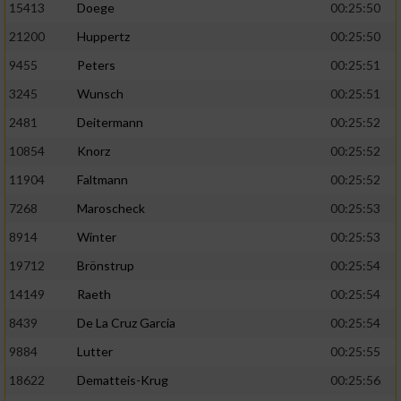
Speichern von oder Zugriff auf Informationen
15413
Doege
00:25:50
auf einem Endgerät
21200
Huppertz
00:25:50
Verwendung reduzierter Daten zur Auswahl
9455
Peters
00:25:51
von Werbeanzeigen
3245
Wunsch
00:25:51
Erstellung von Profilen für personalisierte
2481
Deitermann
00:25:52
Werbung
10854
Knorz
00:25:52
Verwendung von Profilen zur Auswahl
11904
Faltmann
00:25:52
personalisierter Werbung
7268
Maroscheck
00:25:53
Erstellung von Profilen zur Personalisierung
8914
Winter
00:25:53
von Inhalten
19712
Brönstrup
00:25:54
Verwendung von Profilen zur Auswahl
personalisierter Inhalte
14149
Raeth
00:25:54
8439
De La Cruz Garcia
00:25:54
Messung der Werbeleistung
9884
Lutter
00:25:55
18622
Dematteis-Krug
00:25:56
Messung der Performance von Inhalten