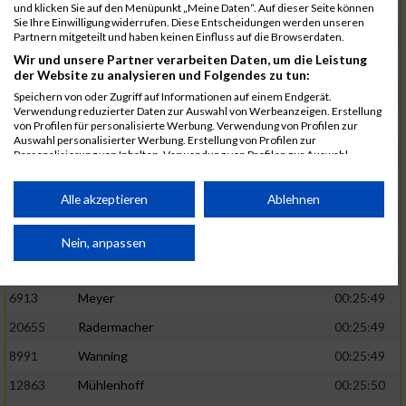
1582
Funken
00:25:42
und klicken Sie auf den Menüpunkt „Meine Daten“. Auf dieser Seite können
Sie Ihre Einwilligung widerrufen. Diese Entscheidungen werden unseren
12220
Cosma
00:25:43
Partnern mitgeteilt und haben keinen Einfluss auf die Browserdaten.
Wir und unsere Partner verarbeiten Daten, um die Leistung
9678
Exner
00:25:43
der Website zu analysieren und Folgendes zu tun:
11817
Schmaul-Klaibee
00:25:45
Speichern von oder Zugriff auf Informationen auf einem Endgerät.
Verwendung reduzierter Daten zur Auswahl von Werbeanzeigen. Erstellung
6812
Koch
00:25:47
von Profilen für personalisierte Werbung. Verwendung von Profilen zur
Auswahl personalisierter Werbung. Erstellung von Profilen zur
9610
Linß
00:25:47
Personalisierung von Inhalten. Verwendung von Profilen zur Auswahl
personalisierter Inhalte. Messung der Werbeleistung. Messung der
706
Wehmeier
00:25:48
Performance von Inhalten. Analyse von Zielgruppen durch Statistiken oder
Kombinationen von Daten aus verschiedenen Quellen. Entwicklung und
Alle akzeptieren
Ablehnen
14386
Küpper
00:25:48
Verbesserung der Angebote. Verwendung reduzierter Daten zur Auswahl
von Inhalten.
15455
Inhoff
00:25:48
Daten können außerhalb der Europäischen Union weitergegeben und in die
Nein, anpassen
USA gesendet werden.
10806
Erdmann
00:25:49
Ihre Einwilligung und die cookie Richtlinie gelten ausschließlich für diese
Website/App.
6913
Meyer
00:25:49
Partnerliste anzeigen (1 IAB-Anbieter)
20655
Radermacher
00:25:49
Wir nutzen Ihre Daten für folgende Zwecke:
8991
Wanning
00:25:49
IAB-Verarbeitungszwecke:
12863
Mühlenhoff
00:25:50