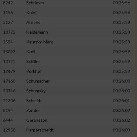
8242
Schriever
00:25:56
1156
Knief
00:25:56
Analyse von Zielgruppen durch Statistiken
oder Kombinationen von Daten aus
3127
Ahrens
00:25:58
verschiedenen Quellen
10775
Heidemann
00:25:58
Entwicklung und Verbesserung der Angebote
2554
Kautzky-Marx
00:25:58
13092
Kroll
00:25:59
Verwendung reduzierter Daten zur Auswahl
von Inhalten
13121
Schiller
00:25:59
IAB-Besonderheiten:
19479
Perkhof
00:25:59
17160
Schumacher
00:26:00
Verwendung genauer Standortdaten
20746
Schumsky
00:26:00
Geräte anhand von aktiv angeforderten
21206
Schmidt
00:26:01
Informationen identifizieren
8194
Zander
00:26:02
Nicht-IAB-Verarbeitungszwecke:
6444
Göransson
00:26:02
Notwendig
12950
Harperscheidt
00:26:03