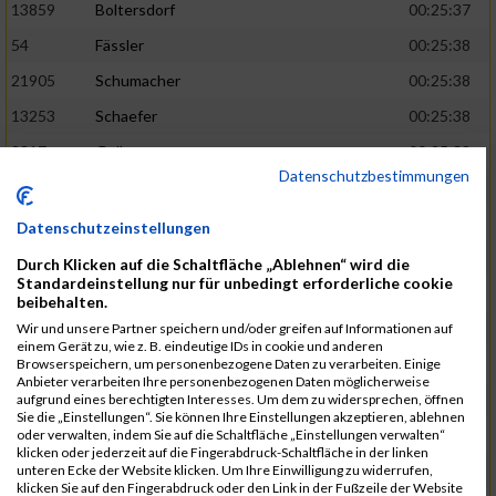
13859
Boltersdorf
00:25:37
54
Fässler
00:25:38
21905
Schumacher
00:25:38
13253
Schaefer
00:25:38
2317
Golbar
00:25:38
Datenschutzbestimmungen
5561
Lück
00:25:38
12006
Laudien
00:25:38
Datenschutzeinstellungen
9273
Nicotra
00:25:38
Durch Klicken auf die Schaltfläche „Ablehnen“ wird die
Standardeinstellung nur für unbedingt erforderliche cookie
7717
Lades
00:25:38
beibehalten.
15581
Adamczak
00:25:38
Wir und unsere Partner speichern und/oder greifen auf Informationen auf
einem Gerät zu, wie z. B. eindeutige IDs in cookie und anderen
3162
Heilig
00:25:39
Browserspeichern, um personenbezogene Daten zu verarbeiten. Einige
Anbieter verarbeiten Ihre personenbezogenen Daten möglicherweise
3107
Schork
00:25:40
aufgrund eines berechtigten Interesses. Um dem zu widersprechen, öffnen
Sie die „Einstellungen“. Sie können Ihre Einstellungen akzeptieren, ablehnen
5888
Regneri
00:25:41
oder verwalten, indem Sie auf die Schaltfläche „Einstellungen verwalten“
klicken oder jederzeit auf die Fingerabdruck-Schaltfläche in der linken
8971
Bien
00:25:42
unteren Ecke der Website klicken. Um Ihre Einwilligung zu widerrufen,
klicken Sie auf den Fingerabdruck oder den Link in der Fußzeile der Website