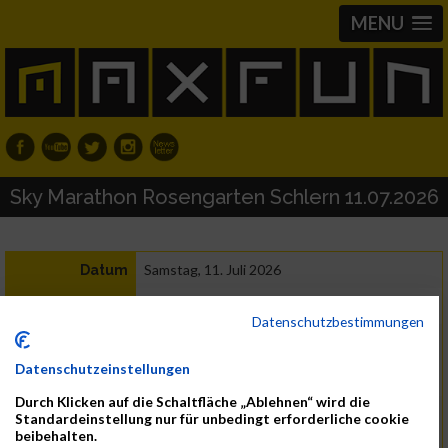
MENU
Sky Marathon Rosengarten Schlern 11.07.2026
Samstag, 11. Juli 2026
Datum
39050 Tiers
Region
Datenschutzbestimmungen
Italien
Land
Datenschutzeinstellungen
Marathon
Durch Klicken auf die Schaltfläche „Ablehnen“ wird die
ASV Tiers
Kontakt
Standardeinstellung nur für unbedingt erforderliche cookie
info@skymarathontiers.it
beibehalten.