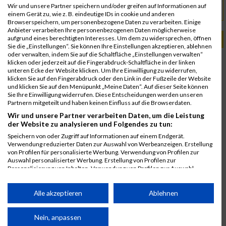
Wir und unsere Partner speichern und/oder greifen auf Informationen auf
www.skymarathontiers.it
URL
einem Gerät zu, wie z. B. eindeutige IDs in cookie und anderen
Browserspeichern, um personenbezogene Daten zu verarbeiten. Einige
Anbieter verarbeiten Ihre personenbezogenen Daten möglicherweise
aufgrund eines berechtigten Interesses. Um dem zu widersprechen, öffnen
PASSENDE VERANSTALTUNGEN
Sie die „Einstellungen“. Sie können Ihre Einstellungen akzeptieren, ablehnen
oder verwalten, indem Sie auf die Schaltfläche „Einstellungen verwalten“
12. Juli 2025
klicken oder jederzeit auf die Fingerabdruck-Schaltfläche in der linken
Sky Marathon Rosengarten Schlern
unteren Ecke der Website klicken. Um Ihre Einwilligung zu widerrufen,
klicken Sie auf den Fingerabdruck oder den Link in der Fußzeile der Website
13. Juli 2024
und klicken Sie auf den Menüpunkt „Meine Daten“. Auf dieser Seite können
Sky Marathon Rosengarten Schlern
Sie Ihre Einwilligung widerrufen. Diese Entscheidungen werden unseren
Partnern mitgeteilt und haben keinen Einfluss auf die Browserdaten.
8. Juli 2023
Wir und unsere Partner verarbeiten Daten, um die Leistung
Sky Marathon Rosengarten Schlern
der Website zu analysieren und Folgendes zu tun:
9. Juli 2022
Speichern von oder Zugriff auf Informationen auf einem Endgerät.
Sky Marathon Rosengarten Schlern
Verwendung reduzierter Daten zur Auswahl von Werbeanzeigen. Erstellung
von Profilen für personalisierte Werbung. Verwendung von Profilen zur
10. Juli 2021
Auswahl personalisierter Werbung. Erstellung von Profilen zur
Sky Marathon Rosengarten Schlern
Personalisierung von Inhalten. Verwendung von Profilen zur Auswahl
personalisierter Inhalte. Messung der Werbeleistung. Messung der
Performance von Inhalten. Analyse von Zielgruppen durch Statistiken oder
Kombinationen von Daten aus verschiedenen Quellen. Entwicklung und
Alle akzeptieren
Ablehnen
Verbesserung der Angebote. Verwendung reduzierter Daten zur Auswahl
von Inhalten.
Daten können außerhalb der Europäischen Union weitergegeben und in die
Nein, anpassen
USA gesendet werden.