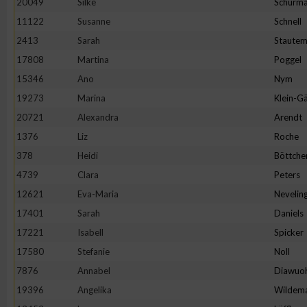
20049
Silke
Schürm
11122
Susanne
Schnell
2413
Sarah
Staute
17808
Martina
Poggel
15346
Ano
Nym
19273
Marina
Klein-Gä
20721
Alexandra
Arendt
1376
Liz
Roche
378
Heidi
Böttche
4739
Clara
Peters
12621
Eva-Maria
Nevelin
17401
Sarah
Daniels
17221
Isabell
Spicker
17580
Stefanie
Noll
7876
Annabel
Diawuo
19396
Angelika
Wildem