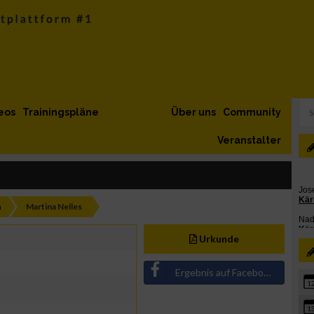
eos
Trainingspläne
Über uns
Community
Veranstalter
h
Martina Nelles
Urkunde
Ergebnis auf Facebook teilen
1
1