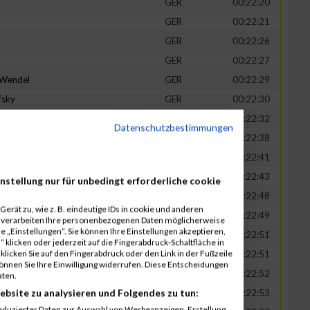
GER
00:22:20
GER
00:22:21
GER
00:22:26
GER
00:22:27
-Wendel
GER
00:22:29
fsky
GER
00:22:30
GER
00:22:32
Datenschutzbestimmungen
in
GER
00:22:38
t
GER
00:22:41
n
GER
00:22:43
nstellung nur für unbedingt erforderliche cookie
-Legner
GER
00:22:48
erät zu, wie z. B. eindeutige IDs in cookie und anderen
uck
GER
00:22:49
r verarbeiten Ihre personenbezogenen Daten möglicherweise
 „Einstellungen“. Sie können Ihre Einstellungen akzeptieren,
GER
00:22:51
 klicken oder jederzeit auf die Fingerabdruck-Schaltfläche in
klicken Sie auf den Fingerabdruck oder den Link in der Fußzeile
GER
00:22:51
können Sie Ihre Einwilligung widerrufen. Diese Entscheidungen
GER
00:22:52
aten.
ebsite zu analysieren und Folgendes zu tun:
tadt
GER
00:22:53
eduzierter Daten zur Auswahl von Werbeanzeigen. Erstellung