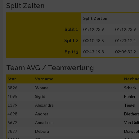
Split Zeiten
Split Zeiten
01:12:23.9
01:12:23.9
Split 1
00:10:48.5
01:23:12.4
Split 2
00:43:19.8
02:06:32.2
Split 3
Team AVG / Teamwertung
Stnr
Vorname
Nachn
3826
Yvonne
Scheck
1095
Sigrid
Bühler
1379
Alexandra
Tiegel
4698
Andrea
Diether
6672
Anna Lena
Van Gul
7877
Debora
Diawuo