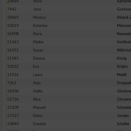
20664
Silvia
Santarel
IAB-Besonderheiten:
7442
Jana
Gorkow
Verwendung genauer Standortdaten
20469
Monica
Stickel
10219
Katerina
Münzen
Geräte anhand von aktiv angeforderten Informationen identifi
16908
Klara
Neuwal
21363
Maika
Hohlbei
Nicht-IAB-Verarbeitungszwecke:
16151
Susan
Währisc
Notwendig
21585
Denise
König
10032
Eva
Kriebs
11926
Laura
Meliß
Performance
7361
Anja
Drüppel
18306
Stella
Glöckne
Funktional
52726
Nina
Chrzano
15209
Manuel
Schneid
Werbung
17527
Elena
Jordan
10840
Daniela
Schäfer