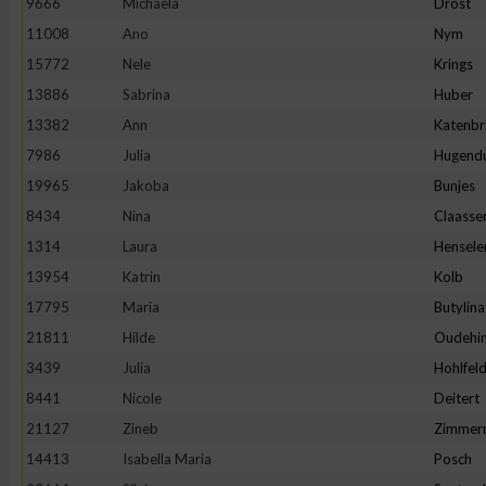
9666
Michaela
Drost
11008
Ano
Nym
Erstellung von Profilen zur Personalisierung von Inhalten
15772
Nele
Krings
13886
Sabrina
Huber
Verwendung von Profilen zur Auswahl personalisierter Inhalte
13382
Ann
Katenbr
7986
Julia
Hugend
Messung der Werbeleistung
19965
Jakoba
Bunjes
8434
Nina
Claasse
Messung der Performance von Inhalten
1314
Laura
Hensele
13954
Katrin
Kolb
Analyse von Zielgruppen durch Statistiken oder Kombinatione
17795
Maria
Butylina
verschiedenen Quellen
21811
Hilde
Oudehin
3439
Julia
Hohlfel
Entwicklung und Verbesserung der Angebote
8441
Nicole
Deitert
21127
Zineb
Zimmer
Verwendung reduzierter Daten zur Auswahl von Inhalten
14413
Isabella Maria
Posch