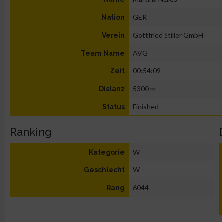
GER
Nation
Gottfried Stiller GmbH
Verein
AVG
Team Name
00:54:09
Zeit
5300 m
Distanz
Finished
Status
Ranking
W
Kategorie
W
Geschlecht
6044
Rang