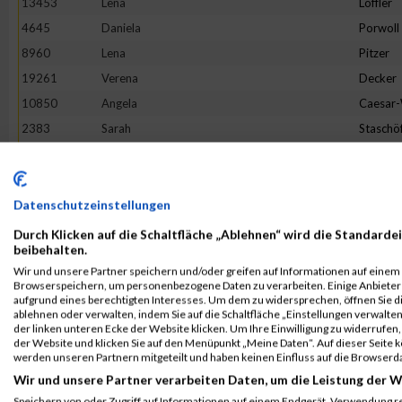
13453
Lena
Löffler
4645
Daniela
Porwoll
8960
Lena
Pitzer
19261
Verena
Decker
10850
Angela
Caesar
2383
Sarah
Staschö
9093
Hannah
Franck
10079
Verena
Reichste
18862
Tineke
Terhors
Datenschutzeinstellungen
18205
Sandra
Herman
Durch Klicken auf die Schaltfläche „Ablehnen“ wird die Standardei
beibehalten.
3475
Bianca
Buchert
Wir und unsere Partner speichern und/oder greifen auf Informationen auf einem G
16268
Lotte
Lehmbr
Browserspeichern, um personenbezogene Daten zu verarbeiten. Einige Anbiete
aufgrund eines berechtigten Interesses. Um dem zu widersprechen, öffnen Sie die
5049
Sabine
Eim
ablehnen oder verwalten, indem Sie auf die Schaltfläche „Einstellungen verwalten“
der linken unteren Ecke der Website klicken. Um Ihre Einwilligung zu widerrufen, 
7653
Franziska
Flügge
der Website und klicken Sie auf den Menüpunkt „Meine Daten“. Auf dieser Seite 
1380
Jeanne Li
Voß
werden unseren Partnern mitgeteilt und haben keinen Einfluss auf die Browserd
Wir und unsere Partner verarbeiten Daten, um die Leistung der W
6002
Julia
Halbers
Speichern von oder Zugriff auf Informationen auf einem Endgerät. Verwendung r