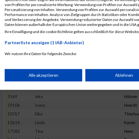
4892
Maria
Hesse
von Profilen für personalisierte Werbung. Verwendung von Profilen zur Auswahl p
13982
Maria
Ivanova
Personalisierung von Inhalten. Verwendung von Profilen zur Auswahl personalis
Performance von Inhalten. Analyse von Zielgruppen durch Statistiken oder Komb
16781
Stefanie
Prehm
und Verbesserung der Angebote. Verwendung reduzierter Daten zur Auswahl von
Daten können außerhalb der Europäischen Union weitergegeben und in die USA 
11527
Rebecca
Hirtha
Ihre Einwilligung und die cookie Richtlinie gelten ausschließlich für diese Website
19922
Anne
Graw
Partnerliste anzeigen (1 IAB-Anbieter)
20265
Kinga
Wijas
18782
Stephanie
Oezsari
Wir nutzen Ihre Daten für folgende Zwecke:
IAB-Verarbeitungszwecke:
4952
Barbara
Minten
10325
Ano
Nym
Speichern von oder Zugriff auf Informationen auf einem Endge
Alle akzeptieren
Ablehnen
1373
Natalie
Lenz
10575
Carolin
Hintz
Verwendung reduzierter Daten zur Auswahl von Werbeanzeige
3169
Inka
Hübner
19106
Ivana
Heerdt
Erstellung von Profilen für personalisierte Werbung
10767
Eike
Thierba
12614
Linda
Kamin
17582
Tina
Hees
Verwendung von Profilen zur Auswahl personalisierter Werbun