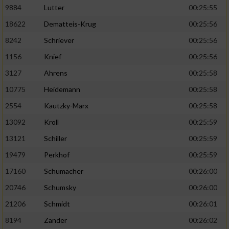
9884
Lutter
00:25:55
Analyse von Zielgruppen durch Statistiken
18622
Dematteis-Krug
00:25:56
oder Kombinationen von Daten aus
8242
Schriever
00:25:56
verschiedenen Quellen
1156
Knief
00:25:56
Entwicklung und Verbesserung der Angebote
3127
Ahrens
00:25:58
Verwendung reduzierter Daten zur Auswahl
10775
Heidemann
00:25:58
von Inhalten
2554
Kautzky-Marx
00:25:58
IAB-Besonderheiten:
13092
Kroll
00:25:59
Verwendung genauer Standortdaten
13121
Schiller
00:25:59
19479
Perkhof
00:25:59
Geräte anhand von aktiv angeforderten
17160
Schumacher
00:26:00
Informationen identifizieren
20746
Schumsky
00:26:00
Nicht-IAB-Verarbeitungszwecke:
21206
Schmidt
00:26:01
Notwendig
8194
Zander
00:26:02