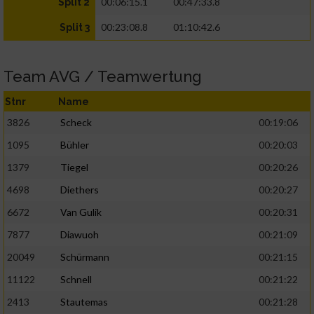
00:06:15.1
00:47:33.8
Split 2
00:23:08.8
01:10:42.6
Split 3
Team AVG / Teamwertung
Stnr
Name
3826
Scheck
00:19:06
1095
Bühler
00:20:03
1379
Tiegel
00:20:26
4698
Diethers
00:20:27
6672
Van Gulik
00:20:31
7877
Diawuoh
00:21:09
20049
Schürmann
00:21:15
11122
Schnell
00:21:22
2413
Stautemas
00:21:28