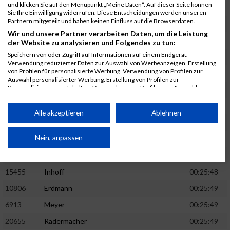
und klicken Sie auf den Menüpunkt „Meine Daten“. Auf dieser Seite können
5888
Regneri
00:25:41
Sie Ihre Einwilligung widerrufen. Diese Entscheidungen werden unseren
Partnern mitgeteilt und haben keinen Einfluss auf die Browserdaten.
8971
Bien
00:25:42
Wir und unsere Partner verarbeiten Daten, um die Leistung
1582
Funken
00:25:42
der Website zu analysieren und Folgendes zu tun:
Speichern von oder Zugriff auf Informationen auf einem Endgerät.
12220
Cosma
00:25:43
Verwendung reduzierter Daten zur Auswahl von Werbeanzeigen. Erstellung
von Profilen für personalisierte Werbung. Verwendung von Profilen zur
9678
Exner
00:25:43
Auswahl personalisierter Werbung. Erstellung von Profilen zur
Personalisierung von Inhalten. Verwendung von Profilen zur Auswahl
11817
Schmaul-Klaibee
00:25:45
personalisierter Inhalte. Messung der Werbeleistung. Messung der
Performance von Inhalten. Analyse von Zielgruppen durch Statistiken oder
6812
Koch
00:25:47
Kombinationen von Daten aus verschiedenen Quellen. Entwicklung und
Alle akzeptieren
Ablehnen
Verbesserung der Angebote. Verwendung reduzierter Daten zur Auswahl
9610
Linß
00:25:47
von Inhalten.
Daten können außerhalb der Europäischen Union weitergegeben und in die
Nein, anpassen
706
Wehmeier
00:25:48
USA gesendet werden.
14386
Küpper
00:25:48
Ihre Einwilligung und die cookie Richtlinie gelten ausschließlich für diese
Website/App.
15455
Inhoff
00:25:48
Partnerliste anzeigen (1 IAB-Anbieter)
10806
Erdmann
00:25:49
Wir nutzen Ihre Daten für folgende Zwecke:
6913
Meyer
00:25:49
IAB-Verarbeitungszwecke:
20655
Radermacher
00:25:49