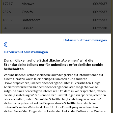
17217
Morawe
00:25:37
9896
Onolfo
00:25:37
13859
Boltersdorf
00:25:37
54
Fässler
00:25:38
21905
Schumacher
00:25:38
Datenschutzbestimmungen
13253
Schaefer
00:25:38
Datenschutzeinstellungen
2317
Golbar
00:25:38
Durch Klicken auf die Schaltfläche „Ablehnen“ wird die
5561
Lück
00:25:38
Standardeinstellung nur für unbedingt erforderliche cookie
12006
Laudien
00:25:38
beibehalten.
Wir und unsere Partner speichern und/oder greifen auf Informationen auf
9273
Nicotra
00:25:38
einem Gerät zu, wie z. B. eindeutige IDs in cookie und anderen
Browserspeichern, um personenbezogene Daten zu verarbeiten. Einige
7717
Lades
00:25:38
Anbieter verarbeiten Ihre personenbezogenen Daten möglicherweise
aufgrund eines berechtigten Interesses. Um dem zu widersprechen, öffnen
15581
Adamczak
00:25:38
Sie die „Einstellungen“. Sie können Ihre Einstellungen akzeptieren, ablehnen
oder verwalten, indem Sie auf die Schaltfläche „Einstellungen verwalten“
3162
Heilig
00:25:39
klicken oder jederzeit auf die Fingerabdruck-Schaltfläche in der linken
unteren Ecke der Website klicken. Um Ihre Einwilligung zu widerrufen,
3107
Schork
00:25:40
klicken Sie auf den Fingerabdruck oder den Link in der Fußzeile der Website