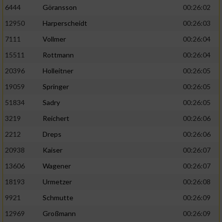
6444
Göransson
00:26:02
Performance
12950
Harperscheidt
00:26:03
7111
Vollmer
00:26:04
Funktional
15511
Rottmann
00:26:04
20396
Holleitner
00:26:05
Werbung
19059
Springer
00:26:05
51834
Sadry
00:26:05
3219
Reichert
00:26:06
2212
Dreps
00:26:06
20938
Kaiser
00:26:07
13606
Wagener
00:26:07
18193
Urmetzer
00:26:08
9921
Schmutte
00:26:09
12969
Großmann
00:26:09