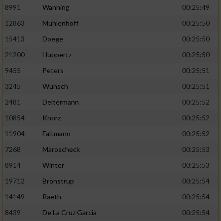
Speichern von oder Zugriff auf Informationen
8991
Wanning
00:25:49
auf einem Endgerät
12863
Mühlenhoff
00:25:50
Verwendung reduzierter Daten zur Auswahl
15413
Doege
00:25:50
von Werbeanzeigen
21200
Huppertz
00:25:50
Erstellung von Profilen für personalisierte
Werbung
9455
Peters
00:25:51
3245
Wunsch
00:25:51
Verwendung von Profilen zur Auswahl
personalisierter Werbung
2481
Deitermann
00:25:52
10854
Knorz
00:25:52
Erstellung von Profilen zur Personalisierung
von Inhalten
11904
Faltmann
00:25:52
7268
Maroscheck
00:25:53
Verwendung von Profilen zur Auswahl
personalisierter Inhalte
8914
Winter
00:25:53
19712
Brönstrup
00:25:54
Messung der Werbeleistung
14149
Raeth
00:25:54
8439
De La Cruz Garcia
00:25:54
Messung der Performance von Inhalten