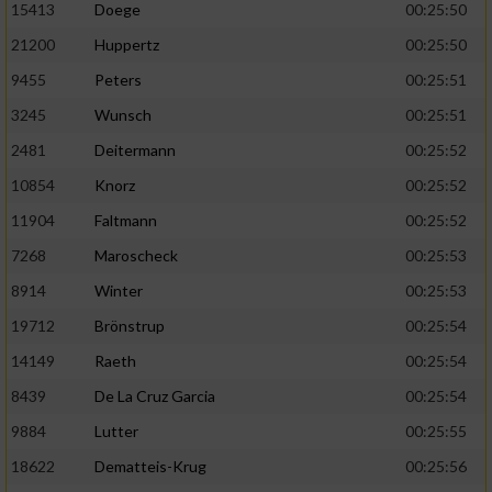
Speichern von oder Zugriff auf Informationen
15413
Doege
00:25:50
auf einem Endgerät
21200
Huppertz
00:25:50
Verwendung reduzierter Daten zur Auswahl
9455
Peters
00:25:51
von Werbeanzeigen
3245
Wunsch
00:25:51
Erstellung von Profilen für personalisierte
2481
Deitermann
00:25:52
Werbung
10854
Knorz
00:25:52
Verwendung von Profilen zur Auswahl
11904
Faltmann
00:25:52
personalisierter Werbung
7268
Maroscheck
00:25:53
Erstellung von Profilen zur Personalisierung
8914
Winter
00:25:53
von Inhalten
19712
Brönstrup
00:25:54
Verwendung von Profilen zur Auswahl
personalisierter Inhalte
14149
Raeth
00:25:54
8439
De La Cruz Garcia
00:25:54
Messung der Werbeleistung
9884
Lutter
00:25:55
18622
Dematteis-Krug
00:25:56
Messung der Performance von Inhalten