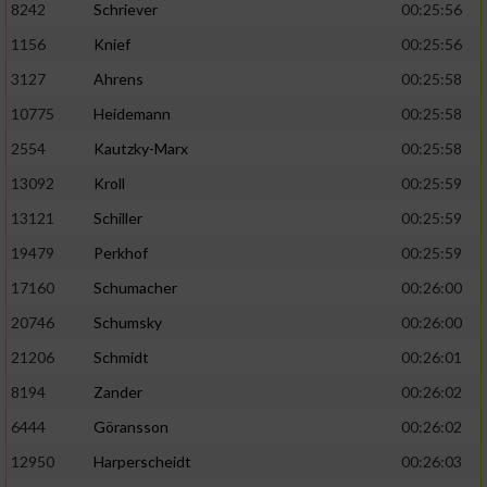
8242
Schriever
00:25:56
1156
Knief
00:25:56
Analyse von Zielgruppen durch Statistiken
oder Kombinationen von Daten aus
3127
Ahrens
00:25:58
verschiedenen Quellen
10775
Heidemann
00:25:58
Entwicklung und Verbesserung der Angebote
2554
Kautzky-Marx
00:25:58
13092
Kroll
00:25:59
Verwendung reduzierter Daten zur Auswahl
von Inhalten
13121
Schiller
00:25:59
IAB-Besonderheiten:
19479
Perkhof
00:25:59
17160
Schumacher
00:26:00
Verwendung genauer Standortdaten
20746
Schumsky
00:26:00
Geräte anhand von aktiv angeforderten
21206
Schmidt
00:26:01
Informationen identifizieren
8194
Zander
00:26:02
Nicht-IAB-Verarbeitungszwecke:
6444
Göransson
00:26:02
Notwendig
12950
Harperscheidt
00:26:03