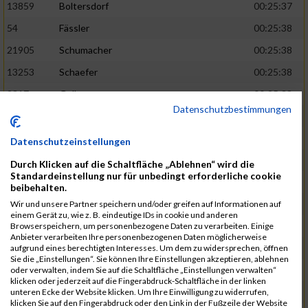
13859
Boltersdorf
00:25:37
54
Fässler
00:25:38
21905
Schumacher
00:25:38
13253
Schaefer
00:25:38
2317
Golbar
00:25:38
Datenschutzbestimmungen
5561
Lück
00:25:38
12006
Laudien
00:25:38
Datenschutzeinstellungen
9273
Nicotra
00:25:38
Durch Klicken auf die Schaltfläche „Ablehnen“ wird die
Standardeinstellung nur für unbedingt erforderliche cookie
7717
Lades
00:25:38
beibehalten.
15581
Adamczak
00:25:38
Wir und unsere Partner speichern und/oder greifen auf Informationen auf
einem Gerät zu, wie z. B. eindeutige IDs in cookie und anderen
3162
Heilig
00:25:39
Browserspeichern, um personenbezogene Daten zu verarbeiten. Einige
Anbieter verarbeiten Ihre personenbezogenen Daten möglicherweise
3107
Schork
00:25:40
aufgrund eines berechtigten Interesses. Um dem zu widersprechen, öffnen
Sie die „Einstellungen“. Sie können Ihre Einstellungen akzeptieren, ablehnen
5888
Regneri
00:25:41
oder verwalten, indem Sie auf die Schaltfläche „Einstellungen verwalten“
klicken oder jederzeit auf die Fingerabdruck-Schaltfläche in der linken
8971
Bien
00:25:42
unteren Ecke der Website klicken. Um Ihre Einwilligung zu widerrufen,
klicken Sie auf den Fingerabdruck oder den Link in der Fußzeile der Website