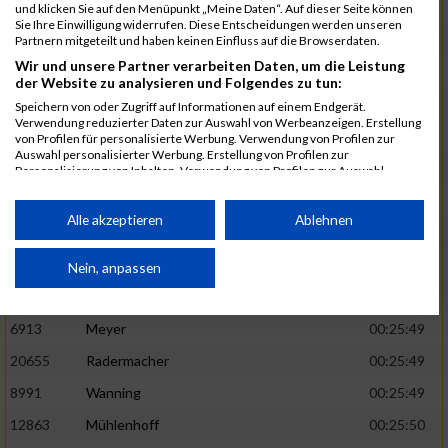
1582
Funken
00:25:42
und klicken Sie auf den Menüpunkt „Meine Daten“. Auf dieser Seite können
Sie Ihre Einwilligung widerrufen. Diese Entscheidungen werden unseren
12220
Cosma
00:25:43
Partnern mitgeteilt und haben keinen Einfluss auf die Browserdaten.
Wir und unsere Partner verarbeiten Daten, um die Leistung
9678
Exner
00:25:43
der Website zu analysieren und Folgendes zu tun:
11817
Schmaul-Klaibee
00:25:45
Speichern von oder Zugriff auf Informationen auf einem Endgerät.
Verwendung reduzierter Daten zur Auswahl von Werbeanzeigen. Erstellung
6812
Koch
00:25:47
von Profilen für personalisierte Werbung. Verwendung von Profilen zur
Auswahl personalisierter Werbung. Erstellung von Profilen zur
9610
Linß
00:25:47
Personalisierung von Inhalten. Verwendung von Profilen zur Auswahl
personalisierter Inhalte. Messung der Werbeleistung. Messung der
706
Wehmeier
00:25:48
Performance von Inhalten. Analyse von Zielgruppen durch Statistiken oder
Kombinationen von Daten aus verschiedenen Quellen. Entwicklung und
Alle akzeptieren
Ablehnen
14386
Küpper
00:25:48
Verbesserung der Angebote. Verwendung reduzierter Daten zur Auswahl
von Inhalten.
15455
Inhoff
00:25:48
Daten können außerhalb der Europäischen Union weitergegeben und in die
Nein, anpassen
USA gesendet werden.
10806
Erdmann
00:25:49
Ihre Einwilligung und die cookie Richtlinie gelten ausschließlich für diese
Website/App.
6913
Meyer
00:25:49
Partnerliste anzeigen (1 IAB-Anbieter)
20655
Radermacher
00:25:49
Wir nutzen Ihre Daten für folgende Zwecke:
8991
Wanning
00:25:49
IAB-Verarbeitungszwecke:
12863
Mühlenhoff
00:25:50