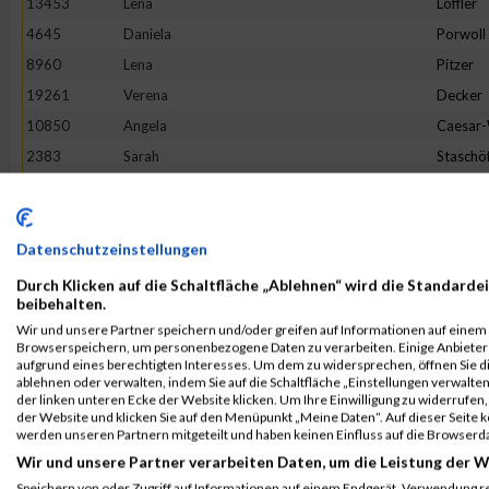
13453
Lena
Löffler
4645
Daniela
Porwoll
8960
Lena
Pitzer
19261
Verena
Decker
10850
Angela
Caesar
2383
Sarah
Staschö
9093
Hannah
Franck
10079
Verena
Reichste
18862
Tineke
Terhors
Datenschutzeinstellungen
18205
Sandra
Herman
Durch Klicken auf die Schaltfläche „Ablehnen“ wird die Standardei
beibehalten.
3475
Bianca
Buchert
Wir und unsere Partner speichern und/oder greifen auf Informationen auf einem G
16268
Lotte
Lehmbr
Browserspeichern, um personenbezogene Daten zu verarbeiten. Einige Anbiete
aufgrund eines berechtigten Interesses. Um dem zu widersprechen, öffnen Sie die
5049
Sabine
Eim
ablehnen oder verwalten, indem Sie auf die Schaltfläche „Einstellungen verwalten“
der linken unteren Ecke der Website klicken. Um Ihre Einwilligung zu widerrufen, 
7653
Franziska
Flügge
der Website und klicken Sie auf den Menüpunkt „Meine Daten“. Auf dieser Seite 
1380
Jeanne Li
Voß
werden unseren Partnern mitgeteilt und haben keinen Einfluss auf die Browserd
Wir und unsere Partner verarbeiten Daten, um die Leistung der W
6002
Julia
Halbers
Speichern von oder Zugriff auf Informationen auf einem Endgerät. Verwendung r