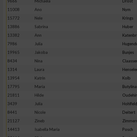
9666
Michaela
Drost
11008
Ano
Nym
Erstellung von Profilen zur Personalisierung von Inhalten
15772
Nele
Krings
13886
Sabrina
Huber
Verwendung von Profilen zur Auswahl personalisierter Inhalte
13382
Ann
Katenbr
7986
Julia
Hugend
Messung der Werbeleistung
19965
Jakoba
Bunjes
8434
Nina
Claasse
Messung der Performance von Inhalten
1314
Laura
Hensele
13954
Katrin
Kolb
Analyse von Zielgruppen durch Statistiken oder Kombinatione
17795
Maria
Butylina
verschiedenen Quellen
21811
Hilde
Oudehin
3439
Julia
Hohlfel
Entwicklung und Verbesserung der Angebote
8441
Nicole
Deitert
21127
Zineb
Zimmer
Verwendung reduzierter Daten zur Auswahl von Inhalten
14413
Isabella Maria
Posch