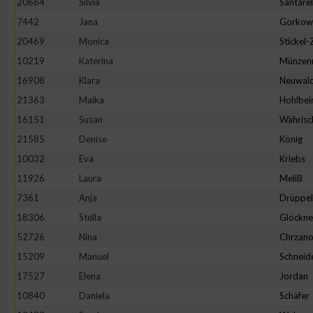
20664
Silvia
Santarel
IAB-Besonderheiten:
7442
Jana
Gorkow
Verwendung genauer Standortdaten
20469
Monica
Stickel
10219
Katerina
Münzen
Geräte anhand von aktiv angeforderten Informationen identifi
16908
Klara
Neuwal
21363
Maika
Hohlbei
Nicht-IAB-Verarbeitungszwecke:
16151
Susan
Währisc
Notwendig
21585
Denise
König
10032
Eva
Kriebs
11926
Laura
Meliß
Performance
7361
Anja
Drüppel
18306
Stella
Glöckne
Funktional
52726
Nina
Chrzano
15209
Manuel
Schneid
Werbung
17527
Elena
Jordan
10840
Daniela
Schäfer