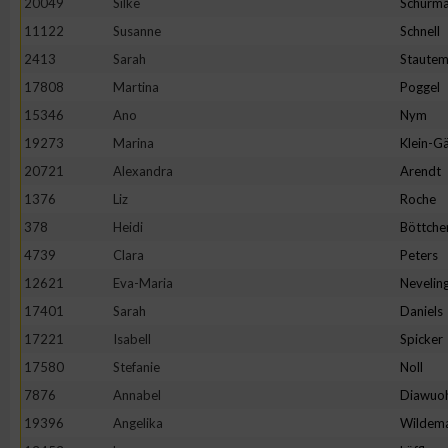
20049
Silke
Schürm
11122
Susanne
Schnell
2413
Sarah
Staute
17808
Martina
Poggel
15346
Ano
Nym
19273
Marina
Klein-Gä
20721
Alexandra
Arendt
1376
Liz
Roche
378
Heidi
Böttche
4739
Clara
Peters
12621
Eva-Maria
Nevelin
17401
Sarah
Daniels
17221
Isabell
Spicker
17580
Stefanie
Noll
7876
Annabel
Diawuo
19396
Angelika
Wildem