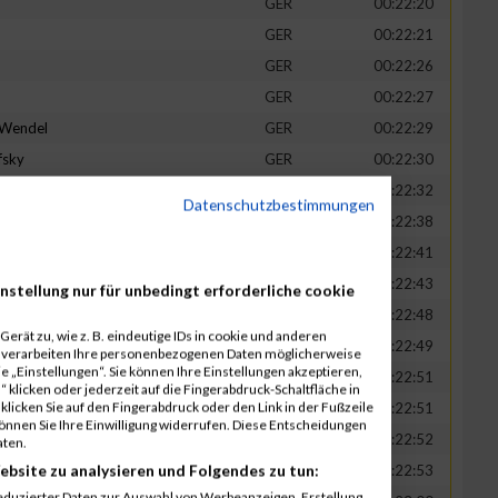
GER
00:22:20
GER
00:22:21
GER
00:22:26
GER
00:22:27
-Wendel
GER
00:22:29
fsky
GER
00:22:30
GER
00:22:32
Datenschutzbestimmungen
in
GER
00:22:38
t
GER
00:22:41
n
GER
00:22:43
nstellung nur für unbedingt erforderliche cookie
-Legner
GER
00:22:48
erät zu, wie z. B. eindeutige IDs in cookie und anderen
uck
GER
00:22:49
r verarbeiten Ihre personenbezogenen Daten möglicherweise
 „Einstellungen“. Sie können Ihre Einstellungen akzeptieren,
GER
00:22:51
 klicken oder jederzeit auf die Fingerabdruck-Schaltfläche in
klicken Sie auf den Fingerabdruck oder den Link in der Fußzeile
GER
00:22:51
können Sie Ihre Einwilligung widerrufen. Diese Entscheidungen
GER
00:22:52
aten.
ebsite zu analysieren und Folgendes zu tun:
tadt
GER
00:22:53
eduzierter Daten zur Auswahl von Werbeanzeigen. Erstellung