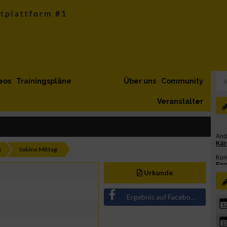
eos
Trainingspläne
Über uns
Community
Veranstalter
h
Sabine Mittag
Urkunde
Ergebnis auf Facebook teilen
1
1