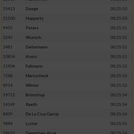
Speichern von oder Zugriff auf Informationen
auf einem Endgerät
15413
Doege
00:25:50
21200
Huppertz
00:25:50
Verwendung reduzierter Daten zur Auswahl
von Werbeanzeigen
9455
Peters
00:25:51
Erstellung von Profilen für personalisierte
3245
Wunsch
00:25:51
Werbung
2481
Deitermann
00:25:52
Verwendung von Profilen zur Auswahl
10854
Knorz
00:25:52
personalisierter Werbung
11904
Faltmann
00:25:52
Erstellung von Profilen zur Personalisierung
7268
Maroscheck
00:25:53
von Inhalten
8914
Winter
00:25:53
Verwendung von Profilen zur Auswahl
19712
Brönstrup
00:25:54
personalisierter Inhalte
14149
Raeth
00:25:54
8439
De La Cruz Garcia
00:25:54
Messung der Werbeleistung
9884
Lutter
00:25:55
Messung der Performance von Inhalten
18622
Dematteis-Krug
00:25:56