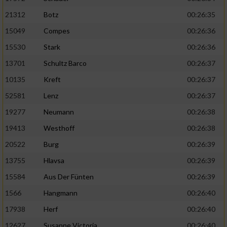
21312
Botz
00:26:35
15049
Compes
00:26:36
15530
Stark
00:26:36
13701
Schultz Barco
00:26:37
10135
Kreft
00:26:37
52581
Lenz
00:26:37
19277
Neumann
00:26:38
19413
Westhoff
00:26:38
20522
Burg
00:26:39
13755
Hlavsa
00:26:39
15584
Aus Der Fünten
00:26:39
1566
Hangmann
00:26:40
17938
Herf
00:26:40
12627
Susanne Victoria
00:26:40