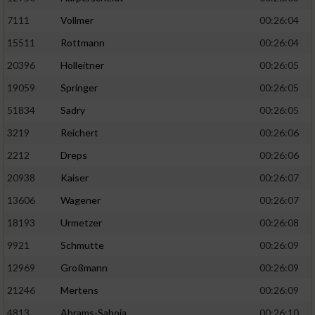
Performance
7111
Vollmer
00:26:04
15511
Rottmann
00:26:04
Funktional
20396
Holleitner
00:26:05
19059
Springer
00:26:05
Werbung
51834
Sadry
00:26:05
3219
Reichert
00:26:06
2212
Dreps
00:26:06
20938
Kaiser
00:26:07
13606
Wagener
00:26:07
18193
Urmetzer
00:26:08
9921
Schmutte
00:26:09
12969
Großmann
00:26:09
21246
Mertens
00:26:09
4813
Abrams-Saboia
00:26:10