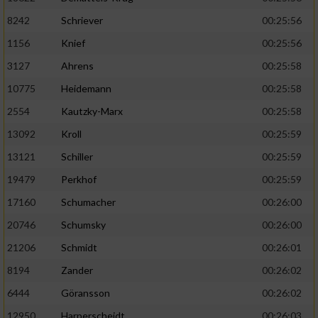
8242
Schriever
00:25:56
Analyse von Zielgruppen durch Statistiken
1156
Knief
00:25:56
oder Kombinationen von Daten aus
verschiedenen Quellen
3127
Ahrens
00:25:58
Entwicklung und Verbesserung der Angebote
10775
Heidemann
00:25:58
2554
Kautzky-Marx
00:25:58
Verwendung reduzierter Daten zur Auswahl
13092
Kroll
00:25:59
von Inhalten
13121
Schiller
00:25:59
IAB-Besonderheiten:
19479
Perkhof
00:25:59
Verwendung genauer Standortdaten
17160
Schumacher
00:26:00
20746
Schumsky
00:26:00
Geräte anhand von aktiv angeforderten
Informationen identifizieren
21206
Schmidt
00:26:01
Nicht-IAB-Verarbeitungszwecke:
8194
Zander
00:26:02
6444
Göransson
00:26:02
Notwendig
12950
Harperscheidt
00:26:03