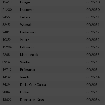
Speichern von oder Zugriff auf Informationen
15413
Doege
00:25:50
auf einem Endgerät
21200
Huppertz
00:25:50
Verwendung reduzierter Daten zur Auswahl
9455
Peters
00:25:51
von Werbeanzeigen
3245
Wunsch
00:25:51
Erstellung von Profilen für personalisierte
2481
Deitermann
00:25:52
Werbung
10854
Knorz
00:25:52
Verwendung von Profilen zur Auswahl
11904
Faltmann
00:25:52
personalisierter Werbung
7268
Maroscheck
00:25:53
Erstellung von Profilen zur Personalisierung
8914
Winter
00:25:53
von Inhalten
19712
Brönstrup
00:25:54
Verwendung von Profilen zur Auswahl
personalisierter Inhalte
14149
Raeth
00:25:54
8439
De La Cruz Garcia
00:25:54
Messung der Werbeleistung
9884
Lutter
00:25:55
18622
Dematteis-Krug
00:25:56
Messung der Performance von Inhalten