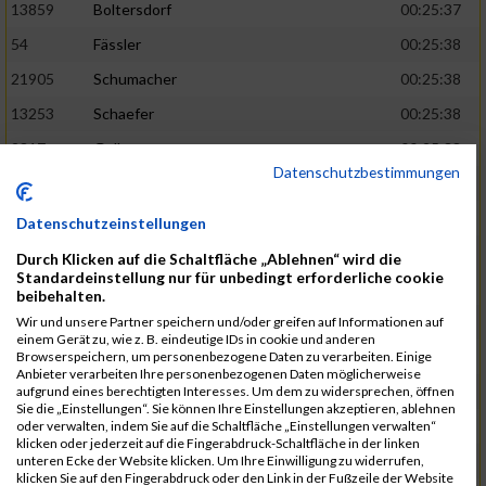
13859
Boltersdorf
00:25:37
54
Fässler
00:25:38
21905
Schumacher
00:25:38
13253
Schaefer
00:25:38
2317
Golbar
00:25:38
Datenschutzbestimmungen
5561
Lück
00:25:38
12006
Laudien
00:25:38
Datenschutzeinstellungen
9273
Nicotra
00:25:38
Durch Klicken auf die Schaltfläche „Ablehnen“ wird die
Standardeinstellung nur für unbedingt erforderliche cookie
7717
Lades
00:25:38
beibehalten.
15581
Adamczak
00:25:38
Wir und unsere Partner speichern und/oder greifen auf Informationen auf
einem Gerät zu, wie z. B. eindeutige IDs in cookie und anderen
3162
Heilig
00:25:39
Browserspeichern, um personenbezogene Daten zu verarbeiten. Einige
Anbieter verarbeiten Ihre personenbezogenen Daten möglicherweise
3107
Schork
00:25:40
aufgrund eines berechtigten Interesses. Um dem zu widersprechen, öffnen
Sie die „Einstellungen“. Sie können Ihre Einstellungen akzeptieren, ablehnen
5888
Regneri
00:25:41
oder verwalten, indem Sie auf die Schaltfläche „Einstellungen verwalten“
klicken oder jederzeit auf die Fingerabdruck-Schaltfläche in der linken
8971
Bien
00:25:42
unteren Ecke der Website klicken. Um Ihre Einwilligung zu widerrufen,
klicken Sie auf den Fingerabdruck oder den Link in der Fußzeile der Website