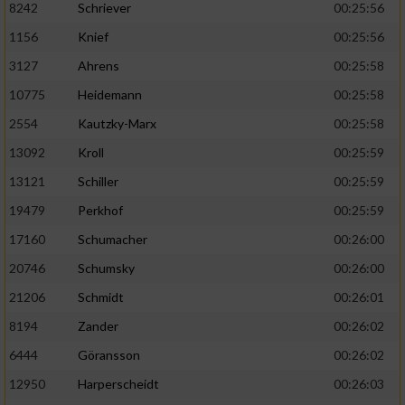
8242
Schriever
00:25:56
1156
Knief
00:25:56
Analyse von Zielgruppen durch Statistiken
oder Kombinationen von Daten aus
3127
Ahrens
00:25:58
verschiedenen Quellen
10775
Heidemann
00:25:58
Entwicklung und Verbesserung der Angebote
2554
Kautzky-Marx
00:25:58
13092
Kroll
00:25:59
Verwendung reduzierter Daten zur Auswahl
von Inhalten
13121
Schiller
00:25:59
IAB-Besonderheiten:
19479
Perkhof
00:25:59
17160
Schumacher
00:26:00
Verwendung genauer Standortdaten
20746
Schumsky
00:26:00
Geräte anhand von aktiv angeforderten
21206
Schmidt
00:26:01
Informationen identifizieren
8194
Zander
00:26:02
Nicht-IAB-Verarbeitungszwecke:
6444
Göransson
00:26:02
Notwendig
12950
Harperscheidt
00:26:03