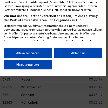
1582
Funken
00:25:42
und klicken Sie auf den Menüpunkt „Meine Daten“. Auf dieser Seite können
Sie Ihre Einwilligung widerrufen. Diese Entscheidungen werden unseren
12220
Cosma
00:25:43
Partnern mitgeteilt und haben keinen Einfluss auf die Browserdaten.
Wir und unsere Partner verarbeiten Daten, um die Leistung
9678
Exner
00:25:43
der Website zu analysieren und Folgendes zu tun:
11817
Schmaul-Klaibee
00:25:45
Speichern von oder Zugriff auf Informationen auf einem Endgerät.
Verwendung reduzierter Daten zur Auswahl von Werbeanzeigen. Erstellung
6812
Koch
00:25:47
von Profilen für personalisierte Werbung. Verwendung von Profilen zur
Auswahl personalisierter Werbung. Erstellung von Profilen zur
9610
Linß
00:25:47
Personalisierung von Inhalten. Verwendung von Profilen zur Auswahl
personalisierter Inhalte. Messung der Werbeleistung. Messung der
706
Wehmeier
00:25:48
Performance von Inhalten. Analyse von Zielgruppen durch Statistiken oder
Kombinationen von Daten aus verschiedenen Quellen. Entwicklung und
Alle akzeptieren
Ablehnen
14386
Küpper
00:25:48
Verbesserung der Angebote. Verwendung reduzierter Daten zur Auswahl
von Inhalten.
15455
Inhoff
00:25:48
Daten können außerhalb der Europäischen Union weitergegeben und in die
Nein, anpassen
USA gesendet werden.
10806
Erdmann
00:25:49
Ihre Einwilligung und die cookie Richtlinie gelten ausschließlich für diese
Website/App.
6913
Meyer
00:25:49
Partnerliste anzeigen (1 IAB-Anbieter)
20655
Radermacher
00:25:49
Wir nutzen Ihre Daten für folgende Zwecke:
8991
Wanning
00:25:49
IAB-Verarbeitungszwecke:
12863
Mühlenhoff
00:25:50