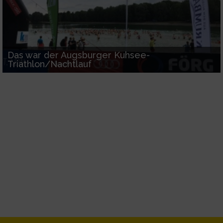
Messung der Performance von Inhalten
Das war der Augsburger Kuhsee-
Analyse von Zielgruppen durch Statistiken
oder Kombinationen von Daten aus
Triathlon/Nachtlauf
verschiedenen Quellen
Entwicklung und Verbesserung der Angebote
Verwendung reduzierter Daten zur Auswahl
von Inhalten
IAB-Besonderheiten:
Verwendung genauer Standortdaten
Geräte anhand von aktiv angeforderten
Informationen identifizieren
Nicht-IAB-Verarbeitungszwecke: