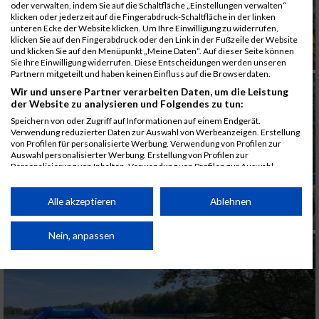
oder verwalten, indem Sie auf die Schaltfläche „Einstellungen verwalten“
klicken oder jederzeit auf die Fingerabdruck-Schaltfläche in der linken
unteren Ecke der Website klicken. Um Ihre Einwilligung zu widerrufen,
klicken Sie auf den Fingerabdruck oder den Link in der Fußzeile der Website
und klicken Sie auf den Menüpunkt „Meine Daten“. Auf dieser Seite können
Sie Ihre Einwilligung widerrufen. Diese Entscheidungen werden unseren
Partnern mitgeteilt und haben keinen Einfluss auf die Browserdaten.
Wir und unsere Partner verarbeiten Daten, um die Leistung
der Website zu analysieren und Folgendes zu tun:
Speichern von oder Zugriff auf Informationen auf einem Endgerät.
Verwendung reduzierter Daten zur Auswahl von Werbeanzeigen. Erstellung
von Profilen für personalisierte Werbung. Verwendung von Profilen zur
Auswahl personalisierter Werbung. Erstellung von Profilen zur
Personalisierung von Inhalten. Verwendung von Profilen zur Auswahl
personalisierter Inhalte. Messung der Werbeleistung. Messung der
Performance von Inhalten. Analyse von Zielgruppen durch Statistiken oder
Kombinationen von Daten aus verschiedenen Quellen. Entwicklung und
Alle akzeptieren
Ablehnen
Verbesserung der Angebote. Verwendung reduzierter Daten zur Auswahl
von Inhalten.
Daten können außerhalb der Europäischen Union weitergegeben und in die
Nein, anpassen
USA gesendet werden.
Ihre Einwilligung und die cookie Richtlinie gelten ausschließlich für diese
Website/App.
Partnerliste anzeigen (1 IAB-Anbieter)