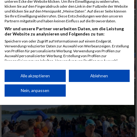
unteren Ecke der Website klicken. Um Ihre Einwilligung zu widerrufen,
klicken Sie auf den Fingerabdruck oder den Link in der Fußzeile der Website
und klicken Sie auf den Menüpunkt „Meine Daten“. Auf dieser Seite können
Sie Ihre Einwilligung widerrufen. Diese Entscheidungen werden unseren
Partnern mitgeteilt und haben keinen Einfluss auf die Browserdaten.
Wir und unsere Partner verarbeiten Daten, um die Leistung
der Website zu analysieren und Folgendes zu tun:
Speichern von oder Zugriff auf Informationen auf einem Endgerät.
Verwendung reduzierter Daten zur Auswahl von Werbeanzeigen. Erstellung
von Profilen für personalisierte Werbung. Verwendung von Profilen zur
Auswahl personalisierter Werbung. Erstellung von Profilen zur
Personalisierung von Inhalten. Verwendung von Profilen zur Auswahl
personalisierter Inhalte. Messung der Werbeleistung. Messung der
Performance von Inhalten. Analyse von Zielgruppen durch Statistiken oder
Kombinationen von Daten aus verschiedenen Quellen. Entwicklung und
Alle akzeptieren
Ablehnen
Verbesserung der Angebote. Verwendung reduzierter Daten zur Auswahl
von Inhalten.
Daten können außerhalb der Europäischen Union weitergegeben und in die
Nein, anpassen
USA gesendet werden.
Ihre Einwilligung und die cookie Richtlinie gelten ausschließlich für diese
Website/App.
Partnerliste anzeigen (1 IAB-Anbieter)
Wir nutzen Ihre Daten für folgende Zwecke:
IAB-Verarbeitungszwecke: