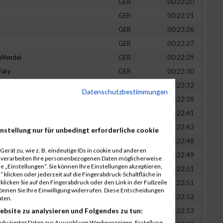
GER
00:22:20
GER
00:22:21
GER
00:22:26
GER
00:22:27
-Wendel
GER
00:22:29
fsky
GER
00:22:30
GER
00:22:32
Datenschutzbestimmungen
in
GER
00:22:38
t
GER
00:22:41
n
GER
00:22:43
nstellung nur für unbedingt erforderliche cookie
-Legner
GER
00:22:48
erät zu, wie z. B. eindeutige IDs in cookie und anderen
uck
GER
00:22:49
r verarbeiten Ihre personenbezogenen Daten möglicherweise
 „Einstellungen“. Sie können Ihre Einstellungen akzeptieren,
GER
00:22:51
 klicken oder jederzeit auf die Fingerabdruck-Schaltfläche in
klicken Sie auf den Fingerabdruck oder den Link in der Fußzeile
GER
00:22:51
können Sie Ihre Einwilligung widerrufen. Diese Entscheidungen
GER
00:22:52
aten.
ebsite zu analysieren und Folgendes zu tun:
tadt
GER
00:22:53
eduzierter Daten zur Auswahl von Werbeanzeigen. Erstellung