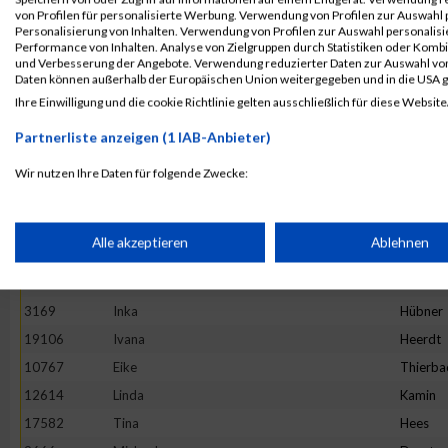
4892
Maria
Hesse
von Profilen für personalisierte Werbung. Verwendung von Profilen zur Auswahl p
13982
Maria
Ivanova
Personalisierung von Inhalten. Verwendung von Profilen zur Auswahl personalis
Performance von Inhalten. Analyse von Zielgruppen durch Statistiken oder Komb
16781
Stefanie
Prehm
und Verbesserung der Angebote. Verwendung reduzierter Daten zur Auswahl von
Daten können außerhalb der Europäischen Union weitergegeben und in die USA 
11527
Rebecca
Hirtha
Ihre Einwilligung und die cookie Richtlinie gelten ausschließlich für diese Website
19922
Anne
Graw
Partnerliste anzeigen (1 IAB-Anbieter)
20265
Kinga
Wijas
18782
Stephanie
Oezsari
Wir nutzen Ihre Daten für folgende Zwecke:
IAB-Verarbeitungszwecke:
4952
Barbara
Minten
10325
Ano
Nym
Speichern von oder Zugriff auf Informationen auf einem Endge
Alle akzeptieren
Ablehnen
1373
Natalie
Lenz
10575
Carolin
Hintz
Verwendung reduzierter Daten zur Auswahl von Werbeanzeige
3169
Inka
Hübner
19106
Ivana
Heerdt
Erstellung von Profilen für personalisierte Werbung
10767
Eike
Thierba
12614
Linda
Kamin
17582
Tina
Hees
Verwendung von Profilen zur Auswahl personalisierter Werbun