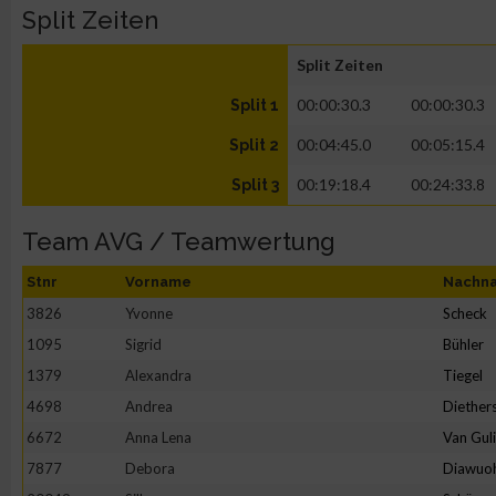
Split Zeiten
Split Zeiten
00:00:30.3
00:00:30.3
Split 1
00:04:45.0
00:05:15.4
Split 2
00:19:18.4
00:24:33.8
Split 3
Team AVG / Teamwertung
Stnr
Vorname
Nachn
3826
Yvonne
Scheck
1095
Sigrid
Bühler
1379
Alexandra
Tiegel
4698
Andrea
Diether
6672
Anna Lena
Van Gul
7877
Debora
Diawuo