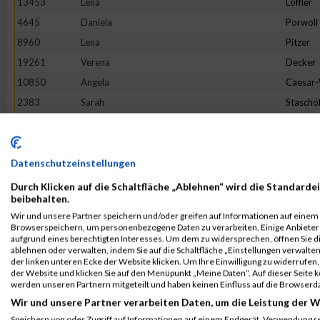
13453
Lena
Löffler
4645
Daniela
Porwoll
8960
Lena
Pitzer
19261
Verena
Decker
10850
Angela
Caesar
2383
Sarah
Staschö
9093
Hannah
Franck
10079
Verena
Reichste
18862
Tineke
Terhors
Datenschutzeinstellungen
18205
Sandra
Herman
Durch Klicken auf die Schaltfläche „Ablehnen“ wird die Standardei
beibehalten.
3475
Bianca
Buchert
Wir und unsere Partner speichern und/oder greifen auf Informationen auf einem G
16268
Lotte
Lehmbr
Browserspeichern, um personenbezogene Daten zu verarbeiten. Einige Anbiete
aufgrund eines berechtigten Interesses. Um dem zu widersprechen, öffnen Sie die
5049
Sabine
Eim
ablehnen oder verwalten, indem Sie auf die Schaltfläche „Einstellungen verwalten“
der linken unteren Ecke der Website klicken. Um Ihre Einwilligung zu widerrufen, 
7653
Franziska
Flügge
der Website und klicken Sie auf den Menüpunkt „Meine Daten“. Auf dieser Seite 
1380
Jeanne Li
Voß
werden unseren Partnern mitgeteilt und haben keinen Einfluss auf die Browserd
Wir und unsere Partner verarbeiten Daten, um die Leistung der W
6002
Julia
Halbers
Speichern von oder Zugriff auf Informationen auf einem Endgerät. Verwendung r