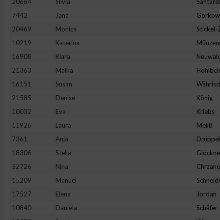
20664
Silvia
Santarel
IAB-Besonderheiten:
7442
Jana
Gorkow
Verwendung genauer Standortdaten
20469
Monica
Stickel
10219
Katerina
Münzen
Geräte anhand von aktiv angeforderten Informationen identifi
16908
Klara
Neuwal
21363
Maika
Hohlbei
Nicht-IAB-Verarbeitungszwecke:
16151
Susan
Währisc
Notwendig
21585
Denise
König
10032
Eva
Kriebs
11926
Laura
Meliß
Performance
7361
Anja
Drüppel
18306
Stella
Glöckne
Funktional
52726
Nina
Chrzano
15209
Manuel
Schneid
Werbung
17527
Elena
Jordan
10840
Daniela
Schäfer