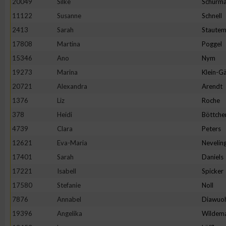
20049
Silke
Schürm
11122
Susanne
Schnell
2413
Sarah
Staute
17808
Martina
Poggel
15346
Ano
Nym
19273
Marina
Klein-Gä
20721
Alexandra
Arendt
1376
Liz
Roche
378
Heidi
Böttche
4739
Clara
Peters
12621
Eva-Maria
Nevelin
17401
Sarah
Daniels
17221
Isabell
Spicker
17580
Stefanie
Noll
7876
Annabel
Diawuo
19396
Angelika
Wildem