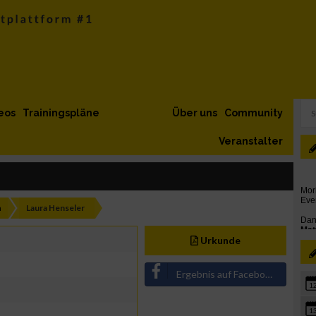
eos
Trainingspläne
Über uns
Community
Veranstalter
h
Laura Henseler
Urkunde
Ergebnis auf Facebook teilen
1
1