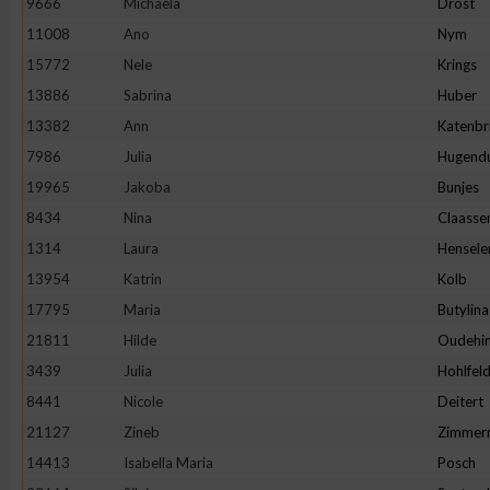
9666
Michaela
Drost
11008
Ano
Nym
Erstellung von Profilen zur Personalisierung von Inhalten
15772
Nele
Krings
13886
Sabrina
Huber
Verwendung von Profilen zur Auswahl personalisierter Inhalte
13382
Ann
Katenbr
7986
Julia
Hugend
Messung der Werbeleistung
19965
Jakoba
Bunjes
8434
Nina
Claasse
Messung der Performance von Inhalten
1314
Laura
Hensele
13954
Katrin
Kolb
Analyse von Zielgruppen durch Statistiken oder Kombinatione
17795
Maria
Butylina
verschiedenen Quellen
21811
Hilde
Oudehin
3439
Julia
Hohlfel
Entwicklung und Verbesserung der Angebote
8441
Nicole
Deitert
21127
Zineb
Zimmer
Verwendung reduzierter Daten zur Auswahl von Inhalten
14413
Isabella Maria
Posch