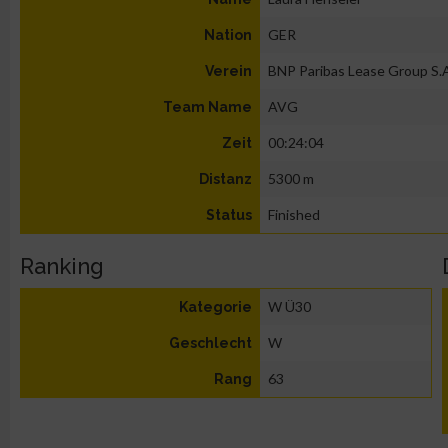
GER
Nation
BNP Paribas Lease Group S.
Verein
AVG
Team Name
00:24:04
Zeit
5300 m
Distanz
Finished
Status
Ranking
W Ü30
Kategorie
W
Geschlecht
63
Rang