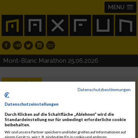
MENU
Mont-Blanc Marathon 25.06.2026
Donnerstag, 25. Juni 2026
Datum
Datenschutzbestimmungen
Sonntag, 28. Juni 2026
bis
Datenschutzeinstellungen
74400 Chamonix-Mont-Blanc
Region
Durch Klicken auf die Schaltfläche „Ablehnen“ wird die
Frankreich
Land
Standardeinstellung nur für unbedingt erforderliche cookie
beibehalten.
Marathon
Wir und unsere Partner speichern und/oder greifen auf Informationen auf
einem Gerät zu, wie z. B. eindeutige IDs in cookie und anderen