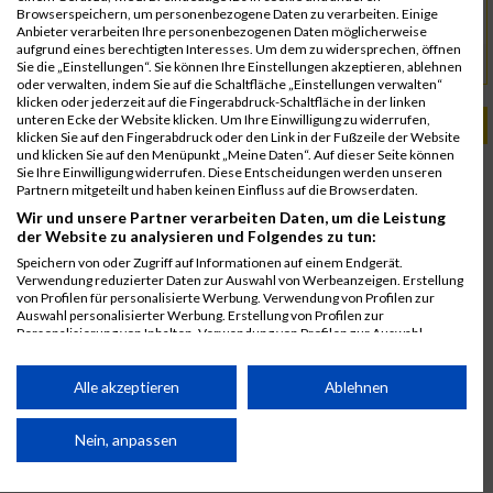
Club des Sports de Chamonix
Kontakt
Browserspeichern, um personenbezogene Daten zu verarbeiten. Einige
club@chamonixsport.com
Anbieter verarbeiten Ihre personenbezogenen Daten möglicherweise
aufgrund eines berechtigten Interesses. Um dem zu widersprechen, öffnen
www.marathonmontblanc.fr
URL
Sie die „Einstellungen“. Sie können Ihre Einstellungen akzeptieren, ablehnen
oder verwalten, indem Sie auf die Schaltfläche „Einstellungen verwalten“
klicken oder jederzeit auf die Fingerabdruck-Schaltfläche in der linken
unteren Ecke der Website klicken. Um Ihre Einwilligung zu widerrufen,
PASSENDE VERANSTALTUNGEN
klicken Sie auf den Fingerabdruck oder den Link in der Fußzeile der Website
und klicken Sie auf den Menüpunkt „Meine Daten“. Auf dieser Seite können
26. Juni 2025
Sie Ihre Einwilligung widerrufen. Diese Entscheidungen werden unseren
Partnern mitgeteilt und haben keinen Einfluss auf die Browserdaten.
Mont-Blanc Marathon
Wir und unsere Partner verarbeiten Daten, um die Leistung
27. August 2024
der Website zu analysieren und Folgendes zu tun:
Mont-Blanc Marathon
Speichern von oder Zugriff auf Informationen auf einem Endgerät.
25. Juni 2023
Verwendung reduzierter Daten zur Auswahl von Werbeanzeigen. Erstellung
von Profilen für personalisierte Werbung. Verwendung von Profilen zur
Mont-Blanc Marathon
Auswahl personalisierter Werbung. Erstellung von Profilen zur
Personalisierung von Inhalten. Verwendung von Profilen zur Auswahl
personalisierter Inhalte. Messung der Werbeleistung. Messung der
Performance von Inhalten. Analyse von Zielgruppen durch Statistiken oder
Kombinationen von Daten aus verschiedenen Quellen. Entwicklung und
Alle akzeptieren
Ablehnen
Verbesserung der Angebote. Verwendung reduzierter Daten zur Auswahl
von Inhalten.
Daten können außerhalb der Europäischen Union weitergegeben und in die
Nein, anpassen
USA gesendet werden.
Ihre Einwilligung und die cookie Richtlinie gelten ausschließlich für diese