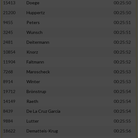
Speichern von oder Zugriff auf Informationen
15413
Doege
00:25:50
auf einem Endgerät
21200
Huppertz
00:25:50
Verwendung reduzierter Daten zur Auswahl
9455
Peters
00:25:51
von Werbeanzeigen
3245
Wunsch
00:25:51
Erstellung von Profilen für personalisierte
2481
Deitermann
00:25:52
Werbung
10854
Knorz
00:25:52
Verwendung von Profilen zur Auswahl
11904
Faltmann
00:25:52
personalisierter Werbung
7268
Maroscheck
00:25:53
Erstellung von Profilen zur Personalisierung
8914
Winter
00:25:53
von Inhalten
19712
Brönstrup
00:25:54
Verwendung von Profilen zur Auswahl
personalisierter Inhalte
14149
Raeth
00:25:54
8439
De La Cruz Garcia
00:25:54
Messung der Werbeleistung
9884
Lutter
00:25:55
18622
Dematteis-Krug
00:25:56
Messung der Performance von Inhalten