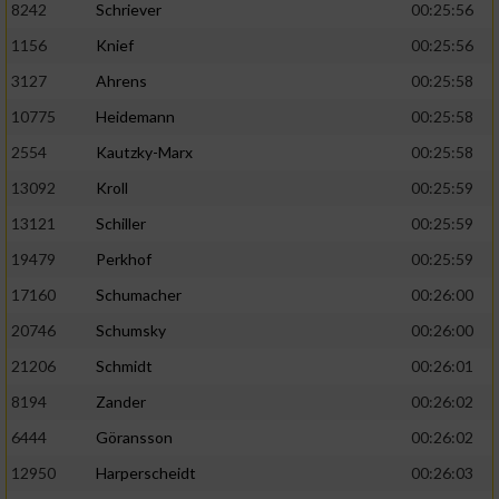
8242
Schriever
00:25:56
1156
Knief
00:25:56
Analyse von Zielgruppen durch Statistiken
oder Kombinationen von Daten aus
3127
Ahrens
00:25:58
verschiedenen Quellen
10775
Heidemann
00:25:58
Entwicklung und Verbesserung der Angebote
2554
Kautzky-Marx
00:25:58
13092
Kroll
00:25:59
Verwendung reduzierter Daten zur Auswahl
von Inhalten
13121
Schiller
00:25:59
IAB-Besonderheiten:
19479
Perkhof
00:25:59
17160
Schumacher
00:26:00
Verwendung genauer Standortdaten
20746
Schumsky
00:26:00
Geräte anhand von aktiv angeforderten
21206
Schmidt
00:26:01
Informationen identifizieren
8194
Zander
00:26:02
Nicht-IAB-Verarbeitungszwecke:
6444
Göransson
00:26:02
Notwendig
12950
Harperscheidt
00:26:03