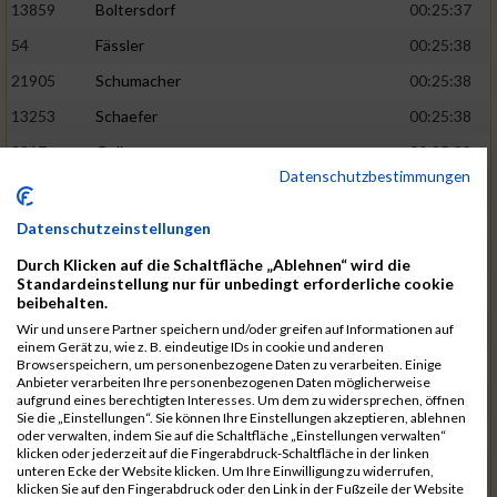
13859
Boltersdorf
00:25:37
54
Fässler
00:25:38
21905
Schumacher
00:25:38
13253
Schaefer
00:25:38
2317
Golbar
00:25:38
Datenschutzbestimmungen
5561
Lück
00:25:38
12006
Laudien
00:25:38
Datenschutzeinstellungen
9273
Nicotra
00:25:38
Durch Klicken auf die Schaltfläche „Ablehnen“ wird die
Standardeinstellung nur für unbedingt erforderliche cookie
7717
Lades
00:25:38
beibehalten.
15581
Adamczak
00:25:38
Wir und unsere Partner speichern und/oder greifen auf Informationen auf
einem Gerät zu, wie z. B. eindeutige IDs in cookie und anderen
3162
Heilig
00:25:39
Browserspeichern, um personenbezogene Daten zu verarbeiten. Einige
Anbieter verarbeiten Ihre personenbezogenen Daten möglicherweise
3107
Schork
00:25:40
aufgrund eines berechtigten Interesses. Um dem zu widersprechen, öffnen
Sie die „Einstellungen“. Sie können Ihre Einstellungen akzeptieren, ablehnen
5888
Regneri
00:25:41
oder verwalten, indem Sie auf die Schaltfläche „Einstellungen verwalten“
klicken oder jederzeit auf die Fingerabdruck-Schaltfläche in der linken
8971
Bien
00:25:42
unteren Ecke der Website klicken. Um Ihre Einwilligung zu widerrufen,
klicken Sie auf den Fingerabdruck oder den Link in der Fußzeile der Website