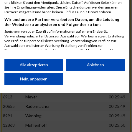
1582
Funken
00:25:42
und klicken Sie auf den Menüpunkt „Meine Daten“. Auf dieser Seite können
Sie Ihre Einwilligung widerrufen. Diese Entscheidungen werden unseren
12220
Cosma
00:25:43
Partnern mitgeteilt und haben keinen Einfluss auf die Browserdaten.
Wir und unsere Partner verarbeiten Daten, um die Leistung
9678
Exner
00:25:43
der Website zu analysieren und Folgendes zu tun:
11817
Schmaul-Klaibee
00:25:45
Speichern von oder Zugriff auf Informationen auf einem Endgerät.
Verwendung reduzierter Daten zur Auswahl von Werbeanzeigen. Erstellung
6812
Koch
00:25:47
von Profilen für personalisierte Werbung. Verwendung von Profilen zur
Auswahl personalisierter Werbung. Erstellung von Profilen zur
9610
Linß
00:25:47
Personalisierung von Inhalten. Verwendung von Profilen zur Auswahl
personalisierter Inhalte. Messung der Werbeleistung. Messung der
706
Wehmeier
00:25:48
Performance von Inhalten. Analyse von Zielgruppen durch Statistiken oder
Kombinationen von Daten aus verschiedenen Quellen. Entwicklung und
Alle akzeptieren
Ablehnen
14386
Küpper
00:25:48
Verbesserung der Angebote. Verwendung reduzierter Daten zur Auswahl
von Inhalten.
15455
Inhoff
00:25:48
Daten können außerhalb der Europäischen Union weitergegeben und in die
Nein, anpassen
USA gesendet werden.
10806
Erdmann
00:25:49
Ihre Einwilligung und die cookie Richtlinie gelten ausschließlich für diese
Website/App.
6913
Meyer
00:25:49
Partnerliste anzeigen (1 IAB-Anbieter)
20655
Radermacher
00:25:49
Wir nutzen Ihre Daten für folgende Zwecke:
8991
Wanning
00:25:49
IAB-Verarbeitungszwecke:
12863
Mühlenhoff
00:25:50