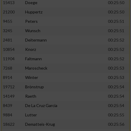
Speichern von oder Zugriff auf Informationen
15413
Doege
00:25:50
auf einem Endgerät
21200
Huppertz
00:25:50
Verwendung reduzierter Daten zur Auswahl
9455
Peters
00:25:51
von Werbeanzeigen
3245
Wunsch
00:25:51
Erstellung von Profilen für personalisierte
2481
Deitermann
00:25:52
Werbung
10854
Knorz
00:25:52
Verwendung von Profilen zur Auswahl
11904
Faltmann
00:25:52
personalisierter Werbung
7268
Maroscheck
00:25:53
Erstellung von Profilen zur Personalisierung
8914
Winter
00:25:53
von Inhalten
19712
Brönstrup
00:25:54
Verwendung von Profilen zur Auswahl
personalisierter Inhalte
14149
Raeth
00:25:54
8439
De La Cruz Garcia
00:25:54
Messung der Werbeleistung
9884
Lutter
00:25:55
18622
Dematteis-Krug
00:25:56
Messung der Performance von Inhalten