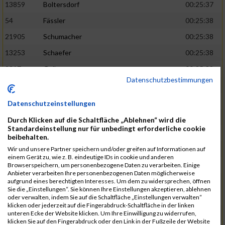
13859
Boltersdorf
00:25:37
54
Fässler
00:25:38
21905
Schumacher
00:25:38
13253
Schaefer
00:25:38
2317
Golbar
00:25:38
Datenschutzbestimmungen
5561
Lück
00:25:38
12006
Laudien
00:25:38
Datenschutzeinstellungen
9273
Nicotra
00:25:38
Durch Klicken auf die Schaltfläche „Ablehnen“ wird die
Standardeinstellung nur für unbedingt erforderliche cookie
7717
Lades
00:25:38
beibehalten.
15581
Adamczak
00:25:38
Wir und unsere Partner speichern und/oder greifen auf Informationen auf
einem Gerät zu, wie z. B. eindeutige IDs in cookie und anderen
3162
Heilig
00:25:39
Browserspeichern, um personenbezogene Daten zu verarbeiten. Einige
Anbieter verarbeiten Ihre personenbezogenen Daten möglicherweise
3107
Schork
00:25:40
aufgrund eines berechtigten Interesses. Um dem zu widersprechen, öffnen
Sie die „Einstellungen“. Sie können Ihre Einstellungen akzeptieren, ablehnen
5888
Regneri
00:25:41
oder verwalten, indem Sie auf die Schaltfläche „Einstellungen verwalten“
klicken oder jederzeit auf die Fingerabdruck-Schaltfläche in der linken
8971
Bien
00:25:42
unteren Ecke der Website klicken. Um Ihre Einwilligung zu widerrufen,
klicken Sie auf den Fingerabdruck oder den Link in der Fußzeile der Website