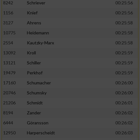
8242
Schriever
00:25:56
1156
Knief
00:25:56
Analyse von Zielgruppen durch Statistiken
oder Kombinationen von Daten aus
3127
Ahrens
00:25:58
verschiedenen Quellen
10775
Heidemann
00:25:58
Entwicklung und Verbesserung der Angebote
2554
Kautzky-Marx
00:25:58
13092
Kroll
00:25:59
Verwendung reduzierter Daten zur Auswahl
von Inhalten
13121
Schiller
00:25:59
IAB-Besonderheiten:
19479
Perkhof
00:25:59
17160
Schumacher
00:26:00
Verwendung genauer Standortdaten
20746
Schumsky
00:26:00
Geräte anhand von aktiv angeforderten
21206
Schmidt
00:26:01
Informationen identifizieren
8194
Zander
00:26:02
Nicht-IAB-Verarbeitungszwecke:
6444
Göransson
00:26:02
Notwendig
12950
Harperscheidt
00:26:03