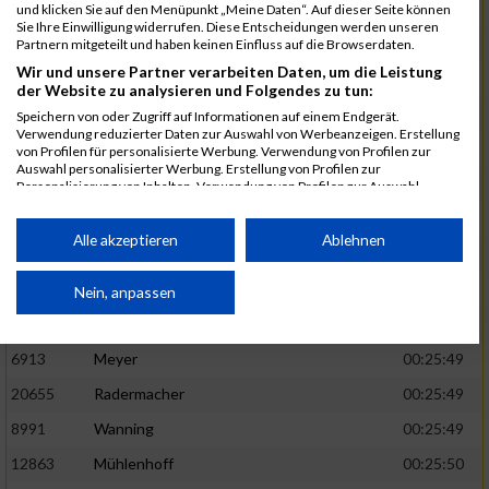
1582
Funken
00:25:42
und klicken Sie auf den Menüpunkt „Meine Daten“. Auf dieser Seite können
Sie Ihre Einwilligung widerrufen. Diese Entscheidungen werden unseren
12220
Cosma
00:25:43
Partnern mitgeteilt und haben keinen Einfluss auf die Browserdaten.
Wir und unsere Partner verarbeiten Daten, um die Leistung
9678
Exner
00:25:43
der Website zu analysieren und Folgendes zu tun:
11817
Schmaul-Klaibee
00:25:45
Speichern von oder Zugriff auf Informationen auf einem Endgerät.
Verwendung reduzierter Daten zur Auswahl von Werbeanzeigen. Erstellung
6812
Koch
00:25:47
von Profilen für personalisierte Werbung. Verwendung von Profilen zur
Auswahl personalisierter Werbung. Erstellung von Profilen zur
9610
Linß
00:25:47
Personalisierung von Inhalten. Verwendung von Profilen zur Auswahl
personalisierter Inhalte. Messung der Werbeleistung. Messung der
706
Wehmeier
00:25:48
Performance von Inhalten. Analyse von Zielgruppen durch Statistiken oder
Kombinationen von Daten aus verschiedenen Quellen. Entwicklung und
Alle akzeptieren
Ablehnen
14386
Küpper
00:25:48
Verbesserung der Angebote. Verwendung reduzierter Daten zur Auswahl
von Inhalten.
15455
Inhoff
00:25:48
Daten können außerhalb der Europäischen Union weitergegeben und in die
Nein, anpassen
USA gesendet werden.
10806
Erdmann
00:25:49
Ihre Einwilligung und die cookie Richtlinie gelten ausschließlich für diese
Website/App.
6913
Meyer
00:25:49
Partnerliste anzeigen (1 IAB-Anbieter)
20655
Radermacher
00:25:49
Wir nutzen Ihre Daten für folgende Zwecke:
8991
Wanning
00:25:49
IAB-Verarbeitungszwecke:
12863
Mühlenhoff
00:25:50