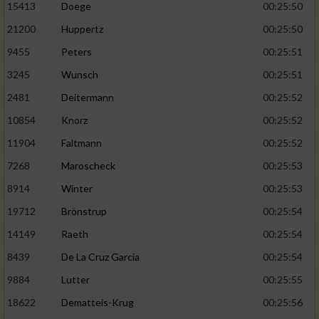
Speichern von oder Zugriff auf Informationen
15413
Doege
00:25:50
auf einem Endgerät
21200
Huppertz
00:25:50
Verwendung reduzierter Daten zur Auswahl
9455
Peters
00:25:51
von Werbeanzeigen
3245
Wunsch
00:25:51
Erstellung von Profilen für personalisierte
2481
Deitermann
00:25:52
Werbung
10854
Knorz
00:25:52
Verwendung von Profilen zur Auswahl
11904
Faltmann
00:25:52
personalisierter Werbung
7268
Maroscheck
00:25:53
Erstellung von Profilen zur Personalisierung
8914
Winter
00:25:53
von Inhalten
19712
Brönstrup
00:25:54
Verwendung von Profilen zur Auswahl
personalisierter Inhalte
14149
Raeth
00:25:54
8439
De La Cruz Garcia
00:25:54
Messung der Werbeleistung
9884
Lutter
00:25:55
18622
Dematteis-Krug
00:25:56
Messung der Performance von Inhalten