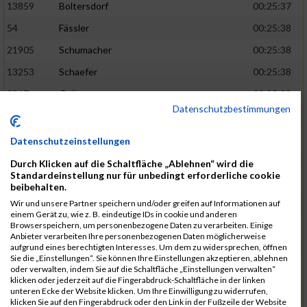
13859
Boltersdorf
00:25:37
54
Fässler
00:25:38
21905
Schumacher
00:25:38
13253
Schaefer
00:25:38
2317
Golbar
00:25:38
Datenschutzbestimmungen
5561
Lück
00:25:38
12006
Laudien
00:25:38
Datenschutzeinstellungen
9273
Nicotra
00:25:38
Durch Klicken auf die Schaltfläche „Ablehnen“ wird die
Standardeinstellung nur für unbedingt erforderliche cookie
7717
Lades
00:25:38
beibehalten.
15581
Adamczak
00:25:38
Wir und unsere Partner speichern und/oder greifen auf Informationen auf
einem Gerät zu, wie z. B. eindeutige IDs in cookie und anderen
3162
Heilig
00:25:39
Browserspeichern, um personenbezogene Daten zu verarbeiten. Einige
Anbieter verarbeiten Ihre personenbezogenen Daten möglicherweise
3107
Schork
00:25:40
aufgrund eines berechtigten Interesses. Um dem zu widersprechen, öffnen
Sie die „Einstellungen“. Sie können Ihre Einstellungen akzeptieren, ablehnen
5888
Regneri
00:25:41
oder verwalten, indem Sie auf die Schaltfläche „Einstellungen verwalten“
klicken oder jederzeit auf die Fingerabdruck-Schaltfläche in der linken
8971
Bien
00:25:42
unteren Ecke der Website klicken. Um Ihre Einwilligung zu widerrufen,
klicken Sie auf den Fingerabdruck oder den Link in der Fußzeile der Website