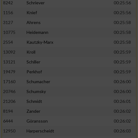
8242
Schriever
00:25:56
1156
Knief
00:25:56
Analyse von Zielgruppen durch Statistiken
oder Kombinationen von Daten aus
3127
Ahrens
00:25:58
verschiedenen Quellen
10775
Heidemann
00:25:58
Entwicklung und Verbesserung der Angebote
2554
Kautzky-Marx
00:25:58
13092
Kroll
00:25:59
Verwendung reduzierter Daten zur Auswahl
von Inhalten
13121
Schiller
00:25:59
IAB-Besonderheiten:
19479
Perkhof
00:25:59
17160
Schumacher
00:26:00
Verwendung genauer Standortdaten
20746
Schumsky
00:26:00
Geräte anhand von aktiv angeforderten
21206
Schmidt
00:26:01
Informationen identifizieren
8194
Zander
00:26:02
Nicht-IAB-Verarbeitungszwecke:
6444
Göransson
00:26:02
Notwendig
12950
Harperscheidt
00:26:03