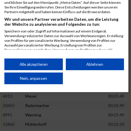
1582
Funken
00:25:42
und klicken Sie auf den Menüpunkt „Meine Daten“. Auf dieser Seite können
Sie Ihre Einwilligung widerrufen. Diese Entscheidungen werden unseren
12220
Cosma
00:25:43
Partnern mitgeteilt und haben keinen Einfluss auf die Browserdaten.
Wir und unsere Partner verarbeiten Daten, um die Leistung
9678
Exner
00:25:43
der Website zu analysieren und Folgendes zu tun:
11817
Schmaul-Klaibee
00:25:45
Speichern von oder Zugriff auf Informationen auf einem Endgerät.
Verwendung reduzierter Daten zur Auswahl von Werbeanzeigen. Erstellung
6812
Koch
00:25:47
von Profilen für personalisierte Werbung. Verwendung von Profilen zur
Auswahl personalisierter Werbung. Erstellung von Profilen zur
9610
Linß
00:25:47
Personalisierung von Inhalten. Verwendung von Profilen zur Auswahl
personalisierter Inhalte. Messung der Werbeleistung. Messung der
706
Wehmeier
00:25:48
Performance von Inhalten. Analyse von Zielgruppen durch Statistiken oder
Kombinationen von Daten aus verschiedenen Quellen. Entwicklung und
Alle akzeptieren
Ablehnen
14386
Küpper
00:25:48
Verbesserung der Angebote. Verwendung reduzierter Daten zur Auswahl
von Inhalten.
15455
Inhoff
00:25:48
Daten können außerhalb der Europäischen Union weitergegeben und in die
Nein, anpassen
USA gesendet werden.
10806
Erdmann
00:25:49
Ihre Einwilligung und die cookie Richtlinie gelten ausschließlich für diese
Website/App.
6913
Meyer
00:25:49
Partnerliste anzeigen (1 IAB-Anbieter)
20655
Radermacher
00:25:49
Wir nutzen Ihre Daten für folgende Zwecke:
8991
Wanning
00:25:49
IAB-Verarbeitungszwecke:
12863
Mühlenhoff
00:25:50