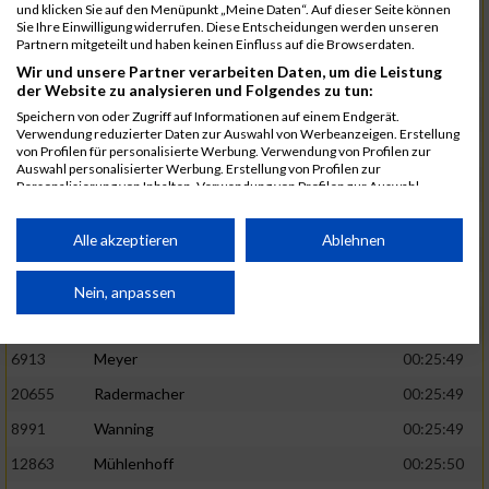
1582
Funken
00:25:42
und klicken Sie auf den Menüpunkt „Meine Daten“. Auf dieser Seite können
Sie Ihre Einwilligung widerrufen. Diese Entscheidungen werden unseren
12220
Cosma
00:25:43
Partnern mitgeteilt und haben keinen Einfluss auf die Browserdaten.
Wir und unsere Partner verarbeiten Daten, um die Leistung
9678
Exner
00:25:43
der Website zu analysieren und Folgendes zu tun:
11817
Schmaul-Klaibee
00:25:45
Speichern von oder Zugriff auf Informationen auf einem Endgerät.
Verwendung reduzierter Daten zur Auswahl von Werbeanzeigen. Erstellung
6812
Koch
00:25:47
von Profilen für personalisierte Werbung. Verwendung von Profilen zur
Auswahl personalisierter Werbung. Erstellung von Profilen zur
9610
Linß
00:25:47
Personalisierung von Inhalten. Verwendung von Profilen zur Auswahl
personalisierter Inhalte. Messung der Werbeleistung. Messung der
706
Wehmeier
00:25:48
Performance von Inhalten. Analyse von Zielgruppen durch Statistiken oder
Kombinationen von Daten aus verschiedenen Quellen. Entwicklung und
Alle akzeptieren
Ablehnen
14386
Küpper
00:25:48
Verbesserung der Angebote. Verwendung reduzierter Daten zur Auswahl
von Inhalten.
15455
Inhoff
00:25:48
Daten können außerhalb der Europäischen Union weitergegeben und in die
Nein, anpassen
USA gesendet werden.
10806
Erdmann
00:25:49
Ihre Einwilligung und die cookie Richtlinie gelten ausschließlich für diese
Website/App.
6913
Meyer
00:25:49
Partnerliste anzeigen (1 IAB-Anbieter)
20655
Radermacher
00:25:49
Wir nutzen Ihre Daten für folgende Zwecke:
8991
Wanning
00:25:49
IAB-Verarbeitungszwecke:
12863
Mühlenhoff
00:25:50