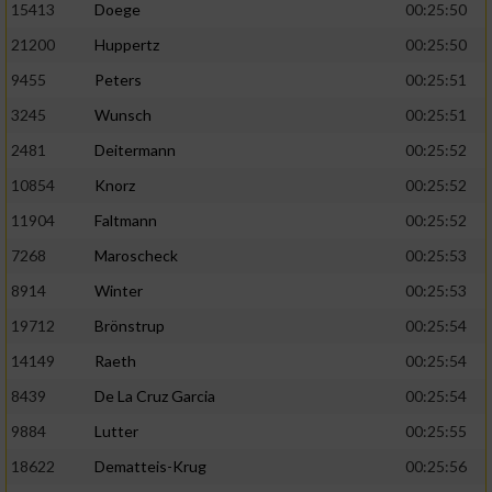
Speichern von oder Zugriff auf Informationen
15413
Doege
00:25:50
auf einem Endgerät
21200
Huppertz
00:25:50
Verwendung reduzierter Daten zur Auswahl
9455
Peters
00:25:51
von Werbeanzeigen
3245
Wunsch
00:25:51
Erstellung von Profilen für personalisierte
2481
Deitermann
00:25:52
Werbung
10854
Knorz
00:25:52
Verwendung von Profilen zur Auswahl
11904
Faltmann
00:25:52
personalisierter Werbung
7268
Maroscheck
00:25:53
Erstellung von Profilen zur Personalisierung
8914
Winter
00:25:53
von Inhalten
19712
Brönstrup
00:25:54
Verwendung von Profilen zur Auswahl
personalisierter Inhalte
14149
Raeth
00:25:54
8439
De La Cruz Garcia
00:25:54
Messung der Werbeleistung
9884
Lutter
00:25:55
18622
Dematteis-Krug
00:25:56
Messung der Performance von Inhalten