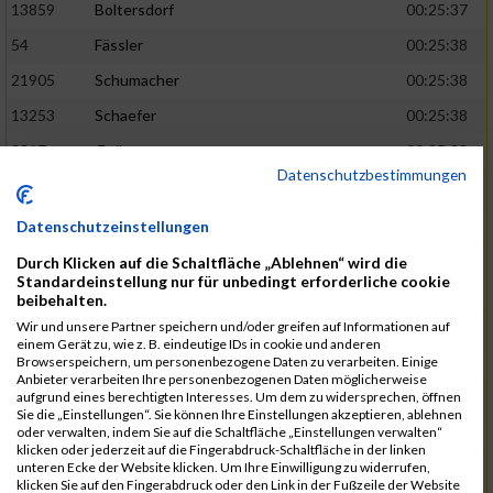
13859
Boltersdorf
00:25:37
54
Fässler
00:25:38
21905
Schumacher
00:25:38
13253
Schaefer
00:25:38
2317
Golbar
00:25:38
Datenschutzbestimmungen
5561
Lück
00:25:38
12006
Laudien
00:25:38
Datenschutzeinstellungen
9273
Nicotra
00:25:38
Durch Klicken auf die Schaltfläche „Ablehnen“ wird die
Standardeinstellung nur für unbedingt erforderliche cookie
7717
Lades
00:25:38
beibehalten.
15581
Adamczak
00:25:38
Wir und unsere Partner speichern und/oder greifen auf Informationen auf
einem Gerät zu, wie z. B. eindeutige IDs in cookie und anderen
3162
Heilig
00:25:39
Browserspeichern, um personenbezogene Daten zu verarbeiten. Einige
Anbieter verarbeiten Ihre personenbezogenen Daten möglicherweise
3107
Schork
00:25:40
aufgrund eines berechtigten Interesses. Um dem zu widersprechen, öffnen
Sie die „Einstellungen“. Sie können Ihre Einstellungen akzeptieren, ablehnen
5888
Regneri
00:25:41
oder verwalten, indem Sie auf die Schaltfläche „Einstellungen verwalten“
klicken oder jederzeit auf die Fingerabdruck-Schaltfläche in der linken
8971
Bien
00:25:42
unteren Ecke der Website klicken. Um Ihre Einwilligung zu widerrufen,
klicken Sie auf den Fingerabdruck oder den Link in der Fußzeile der Website