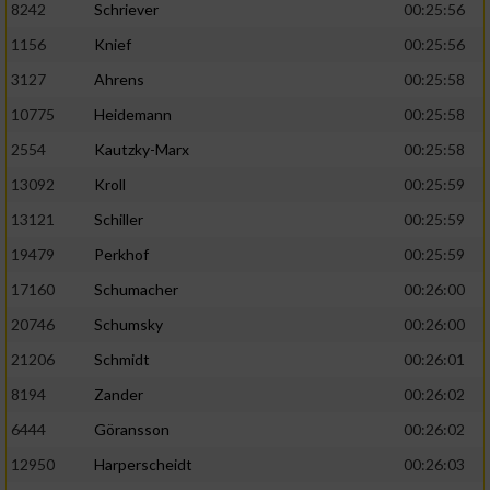
8242
Schriever
00:25:56
1156
Knief
00:25:56
Analyse von Zielgruppen durch Statistiken
oder Kombinationen von Daten aus
3127
Ahrens
00:25:58
verschiedenen Quellen
10775
Heidemann
00:25:58
Entwicklung und Verbesserung der Angebote
2554
Kautzky-Marx
00:25:58
13092
Kroll
00:25:59
Verwendung reduzierter Daten zur Auswahl
von Inhalten
13121
Schiller
00:25:59
IAB-Besonderheiten:
19479
Perkhof
00:25:59
17160
Schumacher
00:26:00
Verwendung genauer Standortdaten
20746
Schumsky
00:26:00
Geräte anhand von aktiv angeforderten
21206
Schmidt
00:26:01
Informationen identifizieren
8194
Zander
00:26:02
Nicht-IAB-Verarbeitungszwecke:
6444
Göransson
00:26:02
Notwendig
12950
Harperscheidt
00:26:03