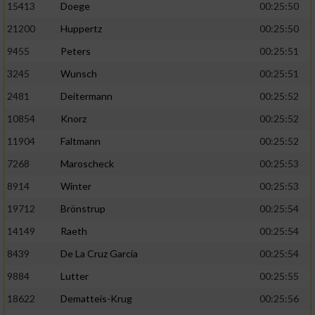
Speichern von oder Zugriff auf Informationen
15413
Doege
00:25:50
auf einem Endgerät
21200
Huppertz
00:25:50
Verwendung reduzierter Daten zur Auswahl
9455
Peters
00:25:51
von Werbeanzeigen
3245
Wunsch
00:25:51
Erstellung von Profilen für personalisierte
2481
Deitermann
00:25:52
Werbung
10854
Knorz
00:25:52
Verwendung von Profilen zur Auswahl
11904
Faltmann
00:25:52
personalisierter Werbung
7268
Maroscheck
00:25:53
Erstellung von Profilen zur Personalisierung
8914
Winter
00:25:53
von Inhalten
19712
Brönstrup
00:25:54
Verwendung von Profilen zur Auswahl
personalisierter Inhalte
14149
Raeth
00:25:54
8439
De La Cruz Garcia
00:25:54
Messung der Werbeleistung
9884
Lutter
00:25:55
18622
Dematteis-Krug
00:25:56
Messung der Performance von Inhalten