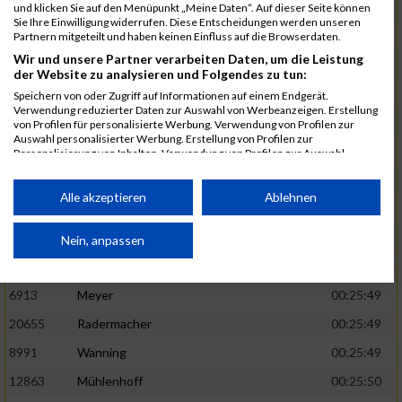
1582
Funken
00:25:42
und klicken Sie auf den Menüpunkt „Meine Daten“. Auf dieser Seite können
Sie Ihre Einwilligung widerrufen. Diese Entscheidungen werden unseren
12220
Cosma
00:25:43
Partnern mitgeteilt und haben keinen Einfluss auf die Browserdaten.
Wir und unsere Partner verarbeiten Daten, um die Leistung
9678
Exner
00:25:43
der Website zu analysieren und Folgendes zu tun:
11817
Schmaul-Klaibee
00:25:45
Speichern von oder Zugriff auf Informationen auf einem Endgerät.
Verwendung reduzierter Daten zur Auswahl von Werbeanzeigen. Erstellung
6812
Koch
00:25:47
von Profilen für personalisierte Werbung. Verwendung von Profilen zur
Auswahl personalisierter Werbung. Erstellung von Profilen zur
9610
Linß
00:25:47
Personalisierung von Inhalten. Verwendung von Profilen zur Auswahl
personalisierter Inhalte. Messung der Werbeleistung. Messung der
706
Wehmeier
00:25:48
Performance von Inhalten. Analyse von Zielgruppen durch Statistiken oder
Kombinationen von Daten aus verschiedenen Quellen. Entwicklung und
Alle akzeptieren
Ablehnen
14386
Küpper
00:25:48
Verbesserung der Angebote. Verwendung reduzierter Daten zur Auswahl
von Inhalten.
15455
Inhoff
00:25:48
Daten können außerhalb der Europäischen Union weitergegeben und in die
Nein, anpassen
USA gesendet werden.
10806
Erdmann
00:25:49
Ihre Einwilligung und die cookie Richtlinie gelten ausschließlich für diese
Website/App.
6913
Meyer
00:25:49
Partnerliste anzeigen (1 IAB-Anbieter)
20655
Radermacher
00:25:49
Wir nutzen Ihre Daten für folgende Zwecke:
8991
Wanning
00:25:49
IAB-Verarbeitungszwecke:
12863
Mühlenhoff
00:25:50