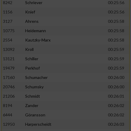
8242
Schriever
00:25:56
1156
Knief
00:25:56
Analyse von Zielgruppen durch Statistiken
oder Kombinationen von Daten aus
3127
Ahrens
00:25:58
verschiedenen Quellen
10775
Heidemann
00:25:58
Entwicklung und Verbesserung der Angebote
2554
Kautzky-Marx
00:25:58
13092
Kroll
00:25:59
Verwendung reduzierter Daten zur Auswahl
von Inhalten
13121
Schiller
00:25:59
IAB-Besonderheiten:
19479
Perkhof
00:25:59
17160
Schumacher
00:26:00
Verwendung genauer Standortdaten
20746
Schumsky
00:26:00
Geräte anhand von aktiv angeforderten
21206
Schmidt
00:26:01
Informationen identifizieren
8194
Zander
00:26:02
Nicht-IAB-Verarbeitungszwecke:
6444
Göransson
00:26:02
Notwendig
12950
Harperscheidt
00:26:03