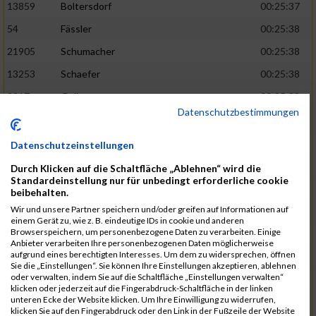
13859
Boltersdorf
00:25:37
54
Fässler
00:25:38
21905
Schumacher
00:25:38
13253
Schaefer
00:25:38
2317
Golbar
00:25:38
Datenschutzbestimmungen
5561
Lück
00:25:38
12006
Laudien
00:25:38
Datenschutzeinstellungen
9273
Nicotra
00:25:38
Durch Klicken auf die Schaltfläche „Ablehnen“ wird die
Standardeinstellung nur für unbedingt erforderliche cookie
7717
Lades
00:25:38
beibehalten.
15581
Adamczak
00:25:38
Wir und unsere Partner speichern und/oder greifen auf Informationen auf
einem Gerät zu, wie z. B. eindeutige IDs in cookie und anderen
3162
Heilig
00:25:39
Browserspeichern, um personenbezogene Daten zu verarbeiten. Einige
Anbieter verarbeiten Ihre personenbezogenen Daten möglicherweise
3107
Schork
00:25:40
aufgrund eines berechtigten Interesses. Um dem zu widersprechen, öffnen
Sie die „Einstellungen“. Sie können Ihre Einstellungen akzeptieren, ablehnen
5888
Regneri
00:25:41
oder verwalten, indem Sie auf die Schaltfläche „Einstellungen verwalten“
klicken oder jederzeit auf die Fingerabdruck-Schaltfläche in der linken
8971
Bien
00:25:42
unteren Ecke der Website klicken. Um Ihre Einwilligung zu widerrufen,
klicken Sie auf den Fingerabdruck oder den Link in der Fußzeile der Website