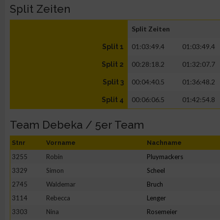
Split Zeiten
Split Zeiten
01:03:49.4
01:03:49.4
Split 1
00:28:18.2
01:32:07.7
Split 2
00:04:40.5
01:36:48.2
Split 3
00:06:06.5
01:42:54.8
Split 4
Team Debeka / 5er Team
Stnr
Vorname
Nachname
3255
Robin
Pluymackers
3329
Simon
Scheel
2745
Waldemar
Bruch
3114
Rebecca
Lenger
3303
Nina
Rosemeier