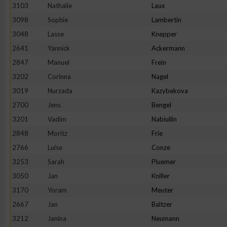
3103
Nathalie
Laux
Erstellung von Profilen zur Personalisierung von Inhalten
3098
Sophie
Lambertin
3048
Lasse
Knepper
2641
Yannick
Ackermann
Verwendung von Profilen zur Auswahl personalisierter Inhalte
2847
Manuel
Frein
3202
Corinna
Nagel
Messung der Werbeleistung
3019
Nurzada
Kazybekova
2700
Jens
Bengel
Messung der Performance von Inhalten
3201
Vadim
Nabiullin
2848
Moritz
Frie
Analyse von Zielgruppen durch Statistiken oder Kombinatione
2766
Luise
Conze
verschiedenen Quellen
3253
Sarah
Pluemer
3050
Jan
Kniller
Entwicklung und Verbesserung der Angebote
3170
Yoram
Meuter
2667
Jan
Baltzer
Verwendung reduzierter Daten zur Auswahl von Inhalten
3212
Janina
Neumann