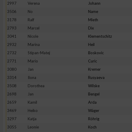
IAB-Besonderheiten:
2997
Verena
Johann
3506
No
Name
Verwendung genauer Standortdaten
3178
Ralf
Mieth
2793
Marcel
Dix
Geräte anhand von aktiv angeforderten Informationen identifi
3041
Nicole
Klementschitz
2932
Marina
Heil
Nicht-IAB-Verarbeitungszwecke:
2732
Stipan-Matej
Boskovic
Notwendig
2771
Mario
Curic
3080
Jan
Kremer
Performance
3314
Ilona
Rusyaeva
3508
Dorothea
Wilske
Funktional
2698
Jan
Bengel
2659
Kamil
Arda
3469
Heiko
Wäger
Werbung
3297
Katja
Röhrig
3055
Leonie
Koch