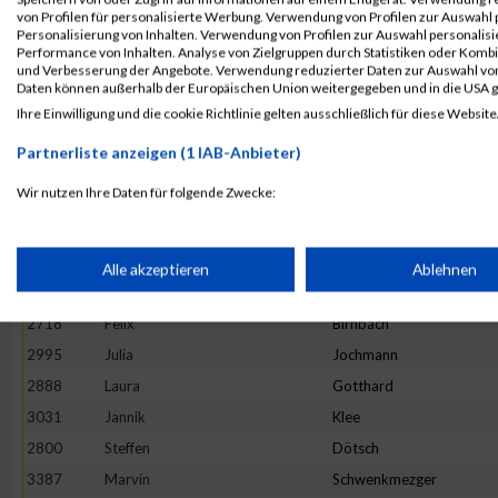
3328
Fabian
Scheel
von Profilen für personalisierte Werbung. Verwendung von Profilen zur Auswahl p
Personalisierung von Inhalten. Verwendung von Profilen zur Auswahl personalis
2879
Eva
Gleis
Performance von Inhalten. Analyse von Zielgruppen durch Statistiken oder Komb
und Verbesserung der Angebote. Verwendung reduzierter Daten zur Auswahl von
2897
Lara
Grinzoff
Daten können außerhalb der Europäischen Union weitergegeben und in die USA 
2934
Claudius
Helf
Ihre Einwilligung und die cookie Richtlinie gelten ausschließlich für diese Website
2998
Kai
Johnen
Partnerliste anzeigen (1 IAB-Anbieter)
2803
Moritz
Dückers
Wir nutzen Ihre Daten für folgende Zwecke:
2676
Ellen
Bauer
IAB-Verarbeitungszwecke:
3131
Miriam
Lübbert
2688
Sascha
Becker
Speichern von oder Zugriff auf Informationen auf einem Endge
Alle akzeptieren
Ablehnen
3111
Kai
Leibisch
2718
Felix
Birnbach
Verwendung reduzierter Daten zur Auswahl von Werbeanzeige
2995
Julia
Jochmann
2888
Laura
Gotthard
Erstellung von Profilen für personalisierte Werbung
3031
Jannik
Klee
2800
Steffen
Dötsch
Verwendung von Profilen zur Auswahl personalisierter Werbun
3387
Marvin
Schwenkmezger