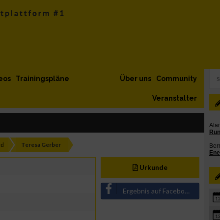
eos
Trainingspläne
Über uns
Community
Veranstalter
ed
Teresa Gerber
Urkunde
Ergebnis auf Facebook teilen
1
1