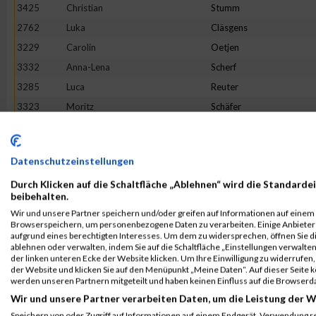
3425
Christian
Stumm
2762
Luka
Cläsgens
3229
Carolin
Oetjen
3332
Anna-Lena
Scherf
3285
Luca
Reuter
3323
Moritz
Schäfer
2868
Tristan
Geisen
2850
Melina
Friedhofen-Königs
Datenschutzeinstellungen
3513
Petra
Wippenbeck
Durch Klicken auf die Schaltfläche „Ablehnen“ wird die Standardei
3256
Louis
Pohle
beibehalten.
2992
Daniel
Jakobs
Wir und unsere Partner speichern und/oder greifen auf Informationen auf einem G
Browserspeichern, um personenbezogene Daten zu verarbeiten. Einige Anbiete
3465
Maurice
Voss
aufgrund eines berechtigten Interesses. Um dem zu widersprechen, öffnen Sie die
3392
Sonja
Siebenborn
ablehnen oder verwalten, indem Sie auf die Schaltfläche „Einstellungen verwalten“
der linken unteren Ecke der Website klicken. Um Ihre Einwilligung zu widerrufen, 
3270
Marike
Reger
der Website und klicken Sie auf den Menüpunkt „Meine Daten“. Auf dieser Seite 
werden unseren Partnern mitgeteilt und haben keinen Einfluss auf die Browserd
3149
Mario
Martini
Wir und unsere Partner verarbeiten Daten, um die Leistung der W
2656
Mischka
Anastasini
Speichern von oder Zugriff auf Informationen auf einem Endgerät. Verwendung r