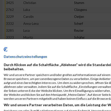
3425
Christian
Stumm
2762
Luka
Cläsgens
3229
Carolin
Oetjen
3332
Anna-Lena
Scherf
3285
Luca
Reuter
3323
Moritz
Schäfer
2868
Tristan
Geisen
2850
Melina
Friedhofen-Königs
Datenschutzeinstellungen
3513
Petra
Wippenbeck
Durch Klicken auf die Schaltfläche „Ablehnen“ wird die Standardei
3256
Louis
Pohle
beibehalten.
2992
Daniel
Jakobs
Wir und unsere Partner speichern und/oder greifen auf Informationen auf einem G
Browserspeichern, um personenbezogene Daten zu verarbeiten. Einige Anbiete
3465
Maurice
Voss
aufgrund eines berechtigten Interesses. Um dem zu widersprechen, öffnen Sie die
3392
Sonja
Siebenborn
ablehnen oder verwalten, indem Sie auf die Schaltfläche „Einstellungen verwalten“
der linken unteren Ecke der Website klicken. Um Ihre Einwilligung zu widerrufen, 
3270
Marike
Reger
der Website und klicken Sie auf den Menüpunkt „Meine Daten“. Auf dieser Seite 
werden unseren Partnern mitgeteilt und haben keinen Einfluss auf die Browserd
3149
Mario
Martini
Wir und unsere Partner verarbeiten Daten, um die Leistung der W
2656
Mischka
Anastasini
Speichern von oder Zugriff auf Informationen auf einem Endgerät. Verwendung r