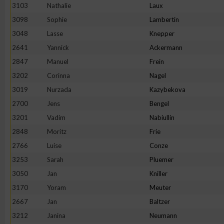
3103
Nathalie
Laux
Erstellung von Profilen zur Personalisierung von Inhalten
3098
Sophie
Lambertin
3048
Lasse
Knepper
2641
Yannick
Ackermann
Verwendung von Profilen zur Auswahl personalisierter Inhalte
2847
Manuel
Frein
3202
Corinna
Nagel
Messung der Werbeleistung
3019
Nurzada
Kazybekova
2700
Jens
Bengel
Messung der Performance von Inhalten
3201
Vadim
Nabiullin
2848
Moritz
Frie
Analyse von Zielgruppen durch Statistiken oder Kombinatione
2766
Luise
Conze
verschiedenen Quellen
3253
Sarah
Pluemer
3050
Jan
Kniller
Entwicklung und Verbesserung der Angebote
3170
Yoram
Meuter
2667
Jan
Baltzer
Verwendung reduzierter Daten zur Auswahl von Inhalten
3212
Janina
Neumann