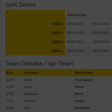
Split Zeiten
Split Zeiten
00:01:22.2
00:01:22.2
Split 1
00:19:13.8
00:20:36.1
Split 2
00:03:08.3
00:23:44.4
Split 3
00:04:23.6
00:28:08.1
Split 4
Team Debeka / 5er Team
Stnr
Vorname
Nachname
3255
Robin
Pluymackers
3329
Simon
Scheel
2745
Waldemar
Bruch
3114
Rebecca
Lenger
3303
Nina
Rosemeier