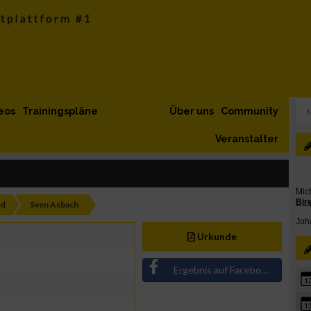
eos
Trainingspläne
Über uns
Community
Veranstalter
ed
Sven Asbach
Urkunde
Ergebnis auf Facebook teilen
1
1