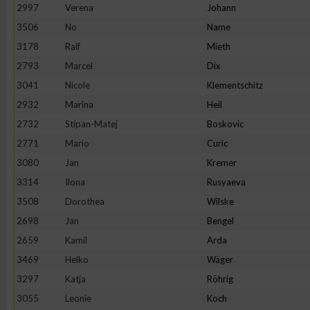
IAB-Besonderheiten:
2997
Verena
Johann
3506
No
Name
Verwendung genauer Standortdaten
3178
Ralf
Mieth
2793
Marcel
Dix
Geräte anhand von aktiv angeforderten Informationen identifi
3041
Nicole
Klementschitz
2932
Marina
Heil
Nicht-IAB-Verarbeitungszwecke:
2732
Stipan-Matej
Boskovic
Notwendig
2771
Mario
Curic
3080
Jan
Kremer
Performance
3314
Ilona
Rusyaeva
3508
Dorothea
Wilske
Funktional
2698
Jan
Bengel
2659
Kamil
Arda
3469
Heiko
Wäger
Werbung
3297
Katja
Röhrig
3055
Leonie
Koch