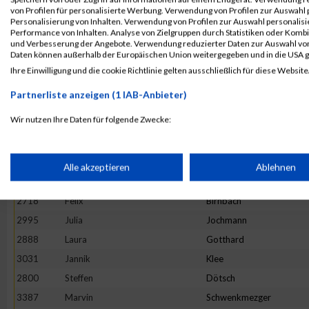
3328
Fabian
Scheel
von Profilen für personalisierte Werbung. Verwendung von Profilen zur Auswahl p
Personalisierung von Inhalten. Verwendung von Profilen zur Auswahl personalis
2879
Eva
Gleis
Performance von Inhalten. Analyse von Zielgruppen durch Statistiken oder Komb
und Verbesserung der Angebote. Verwendung reduzierter Daten zur Auswahl von
2897
Lara
Grinzoff
Daten können außerhalb der Europäischen Union weitergegeben und in die USA 
2934
Claudius
Helf
Ihre Einwilligung und die cookie Richtlinie gelten ausschließlich für diese Website
2998
Kai
Johnen
Partnerliste anzeigen (1 IAB-Anbieter)
2803
Moritz
Dückers
Wir nutzen Ihre Daten für folgende Zwecke:
2676
Ellen
Bauer
IAB-Verarbeitungszwecke:
3131
Miriam
Lübbert
2688
Sascha
Becker
Speichern von oder Zugriff auf Informationen auf einem Endge
Alle akzeptieren
Ablehnen
3111
Kai
Leibisch
2718
Felix
Birnbach
Verwendung reduzierter Daten zur Auswahl von Werbeanzeige
2995
Julia
Jochmann
2888
Laura
Gotthard
Erstellung von Profilen für personalisierte Werbung
3031
Jannik
Klee
2800
Steffen
Dötsch
Verwendung von Profilen zur Auswahl personalisierter Werbun
3387
Marvin
Schwenkmezger